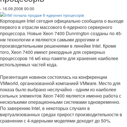
- 16.09.2008 00:00
Корпорация Intel сегодня официально сообщила о выходе
первого в отрасли массового 6-ядерного серверного
процессора. Новые Xeon 7400 Dunnington созданы по 45-
нм технологии и являются самыми дорогими и
производительными решениями в линейке Intel. Кроме
того, Xeon 7400 имеют рекордные для серверных
процессоров 16 мб кеш-памяти для хранения наиболее
используемых частей кода.
Презентация новинок состоялась на конференции
VMworld, организованной компанией VMware. Место для
показа было выбрано неслучайно - одним из наиболее
сильных элементов Xeon 7400 является именно работа с
несколькими операционными системами одновременно.
По заверению Intel, в некоторых случаях в
виртуализованных средах прирост производительности в
сравнении с 4-ядерными моделями доходит до 50%.