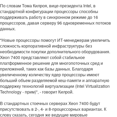
По словам Тома Килроя, вице-президента Intel, в
стандартной конфигурации процессоры способны
поддерживать работу в синхронном режиме до 16
процессоров, давая серверу 96 одновременных потоков
данных.
"Новые процессоры помогут ИТ-менеджерам увеличить
сложность корпоративной инфраструктуры без
необходимости покупки дополнительного оборудования.
Xeon 7400 представляют собой стабильное
платформенное решение для многопоточных сред и
приложений, таких как базы данных. Благодаря
увеличенному количеству ядер процессоры имеют
больший объем разделяемой кеш-памяти и аппаратную
поддержку технологий виртуализации (Intel Virtualization
Technology - прим)", - говорит Килрой.
В стандартных стоечных серверах Xeon 7400 будут
присутствовать в 2-, 4- и 8-процессорных вариантах. К
слову сказать, сегодня же ведущие мировые