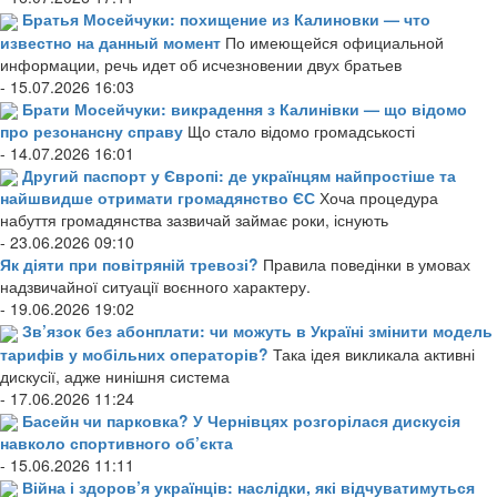
Братья Мосейчуки: похищение из Калиновки — что
известно на данный момент
По имеющейся официальной
информации, речь идет об исчезновении двух братьев
- 15.07.2026 16:03
Брати Мосейчуки: викрадення з Калинівки — що відомо
про резонансну справу
Що стало відомо громадськості
- 14.07.2026 16:01
Другий паспорт у Європі: де українцям найпростіше та
найшвидше отримати громадянство ЄС
Хоча процедура
набуття громадянства зазвичай займає роки, існують
- 23.06.2026 09:10
Як діяти при повітряній тревозі?
Правила поведінки в умовах
надзвичайної ситуації воєнного характеру.
- 19.06.2026 19:02
Зв’язок без абонплати: чи можуть в Україні змінити модель
тарифів у мобільних операторів?
Така ідея викликала активні
дискусії, адже нинішня система
- 17.06.2026 11:24
Басейн чи парковка? У Чернівцях розгорілася дискусія
навколо спортивного об’єкта
- 15.06.2026 11:11
Війна і здоров’я українців: наслідки, які відчуватимуться