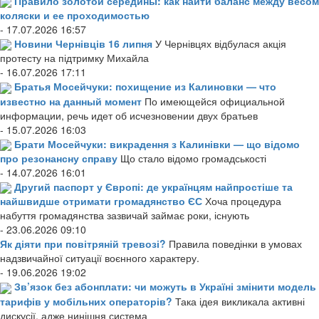
Правило золотой середины: как найти баланс между весом
коляски и ее проходимостью
- 17.07.2026 16:57
Новини Чернівців 16 липня
У Чернівцях відбулася акція
протесту на підтримку Михайла
- 16.07.2026 17:11
Братья Мосейчуки: похищение из Калиновки — что
известно на данный момент
По имеющейся официальной
информации, речь идет об исчезновении двух братьев
- 15.07.2026 16:03
Брати Мосейчуки: викрадення з Калинівки — що відомо
про резонансну справу
Що стало відомо громадськості
- 14.07.2026 16:01
Другий паспорт у Європі: де українцям найпростіше та
найшвидше отримати громадянство ЄС
Хоча процедура
набуття громадянства зазвичай займає роки, існують
- 23.06.2026 09:10
Як діяти при повітряній тревозі?
Правила поведінки в умовах
надзвичайної ситуації воєнного характеру.
- 19.06.2026 19:02
Зв’язок без абонплати: чи можуть в Україні змінити модель
тарифів у мобільних операторів?
Така ідея викликала активні
дискусії, адже нинішня система