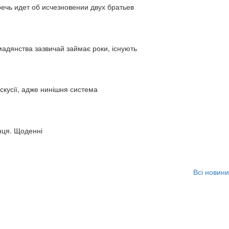
ь идет об исчезновении двух братьев
адянства зазвичай займає роки, існують
искусії, адже нинішня система
нця. Щоденні
Всі новини