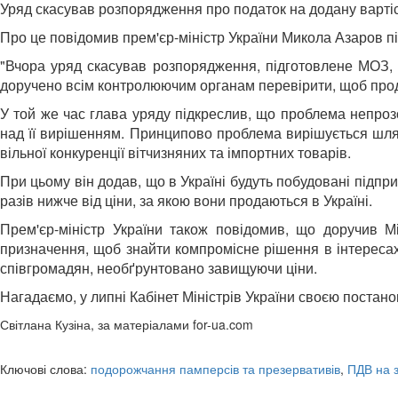
Уряд скасував розпорядження про податок на додану вартіс
Про це повідомив прем'єр-міністр України Микола Азаров пі
"Вчора уряд скасував розпорядження, підготовлене МОЗ, 
доручено всім контролюючим органам перевірити, щоб продав
У той же час глава уряду підкреслив, що проблема непроз
над її вирішенням. Принципово проблема вирішується шлях
вільної конкуренції вітчизняних та імпортних товарів.
При цьому він додав, що в Україні будуть побудовані підпр
разів нижче від ціни, за якою вони продаються в Україні.
Прем'єр-міністр України також повідомив, що доручив Мі
призначення, щоб знайти компромісне рішення в інтересах 
співгромадян, необґрунтовано завищуючи ціни.
Нагадаємо, у липні Кабінет Міністрів України своєю поста
Світлана Кузіна, за матеріалами for-ua.com
Ключові слова:
подорожчання памперсів та презервативів
,
ПДВ на з