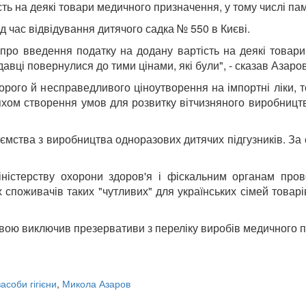
ть на деякі товари медичного призначення, у тому числі па
д час відвідування дитячого садка № 550 в Києві.
про введення податку на додану вартість на деякі товари
ці повернулися до тими цінами, які були", - сказав Азаров
орого й несправедливого ціноутворення на імпортні ліки,
ом створення умов для розвитку вітчизняного виробництва
иємства з виробництва одноразових дитячих підгузників. За 
ністерству охорони здоров'я і фіскальним органам прове
споживачів таких "чутливих" для українських сімей товарі
новою виключив презервативи з переліку виробів медичного 
асоби гігієни
,
Микола Азаров