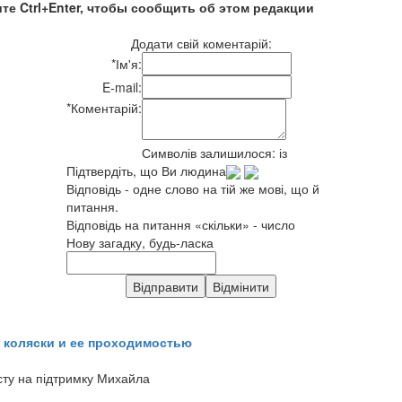
те Ctrl+Enter, чтобы сообщить об этом редакции
Додати свій коментарій:
*
Ім'я:
E-mail:
*
Коментарій:
Символів залишилося:
із
Підтвердіть, що Ви людина
Відповідь - одне слово на тій же мові, що й
питання.
Відповідь на питання «скільки» - число
Нову загадку, будь-ласка
 коляски и ее проходимостью
сту на підтримку Михайла