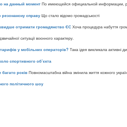
но на данный момент
По имеющейся официальной информации, реч
о резонансну справу
Що стало відомо громадськості
айшвидше отримати громадянство ЄС
Хоча процедура набуття гром
звичайної ситуації воєнного характеру.
ь тарифів у мобільних операторів?
Така ідея викликала активні д
коло спортивного об’єкта
е багато років
Повномасштабна війна змінила життя кожного украї
ного політичного шоу