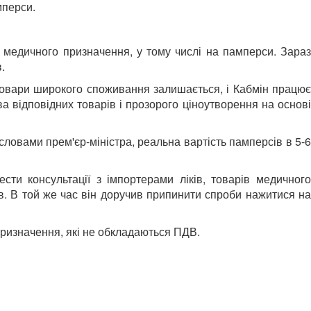
мперси.
 медичного призначення, у тому числі на памперси. Зараз
.
 товари широкого споживання залишається, і Кабмін працює
 відповідних товарів і прозорого ціноутворення на основі
словами прем'єр-міністра, реальна вартість памперсів в 5-6
сти консультації з імпортерами ліків, товарів медичного
в. В той же час він доручив припинити спроби нажитися на
призначення, які не обкладаються ПДВ.