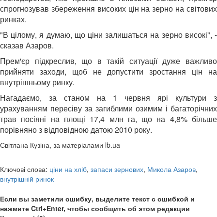
спрогнозував збереження високих цін на зерно на світових
ринках.
"В цілому, я думаю, що ціни залишаться на зерно високі", -
сказав Азаров.
Прем'єр підкреслив, що в такій ситуації дуже важливо
прийняти заходи, щоб не допустити зростання цін на
внутрішньому ринку.
Нагадаємо, за станом на 1 червня ярі культури з
урахуванням пересіву за загиблими озимим і багаторічних
трав посіяні на площі 17,4 млн га, що на 4,8% більше
порівняно з відповідною датою 2010 року.
Світлана Кузіна, за матеріалами lb.ua
Ключові слова:
ціни на хліб
,
запаси зернових
,
Микола Азаров
,
внутрішній ринок
Если вы заметили ошибку, выделите текст с ошибкой и
нажмите Ctrl+Enter, чтобы сообщить об этом редакции