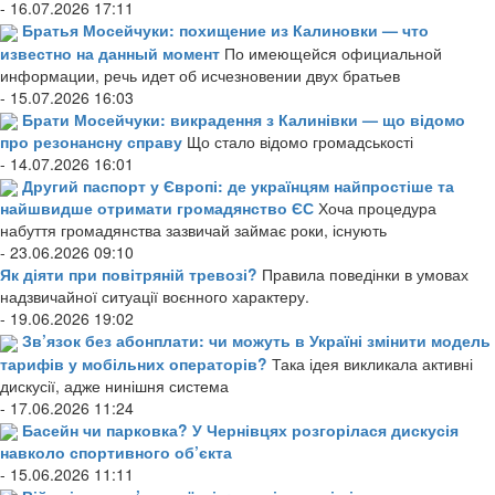
- 16.07.2026 17:11
Братья Мосейчуки: похищение из Калиновки — что
известно на данный момент
По имеющейся официальной
информации, речь идет об исчезновении двух братьев
- 15.07.2026 16:03
Брати Мосейчуки: викрадення з Калинівки — що відомо
про резонансну справу
Що стало відомо громадськості
- 14.07.2026 16:01
Другий паспорт у Європі: де українцям найпростіше та
найшвидше отримати громадянство ЄС
Хоча процедура
набуття громадянства зазвичай займає роки, існують
- 23.06.2026 09:10
Як діяти при повітряній тревозі?
Правила поведінки в умовах
надзвичайної ситуації воєнного характеру.
- 19.06.2026 19:02
Зв’язок без абонплати: чи можуть в Україні змінити модель
тарифів у мобільних операторів?
Така ідея викликала активні
дискусії, адже нинішня система
- 17.06.2026 11:24
Басейн чи парковка? У Чернівцях розгорілася дискусія
навколо спортивного об’єкта
- 15.06.2026 11:11