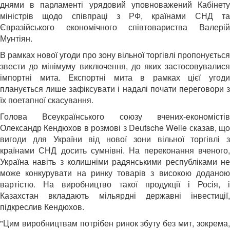
днями в парламенті урядовий уповноважений Кабінету
міністрів щодо співпраці з РФ, країнами СНД та
Євразійського економічного співтовариства Валерій
Мунтіян.
В рамках нової угоди про зону вільної торгівлі пропонується
звести до мінімуму виключення, до яких застосовувалися
імпортні мита. Експортні мита в рамках цієї угоди
планується лише зафіксувати і надалі почати переговори з
їх поетапної скасування.
Голова Всеукраїнського союзу вчених-економістів
Олександр Кендюхов в розмові з Deutsche Welle сказав, що
вигоди для України від нової зони вільної торгівлі з
країнами СНД досить сумнівні. На переконання вченого,
Україна навіть з колишніми радянськими республіками не
може конкурувати на ринку товарів з високою доданою
вартістю. На виробництво такої продукції і Росія, і
Казахстан вкладають мільярдні державні інвестиції,
підкреслив Кендюхов.
"Цим виробництвам потрібен ринок збуту без мит, зокрема,