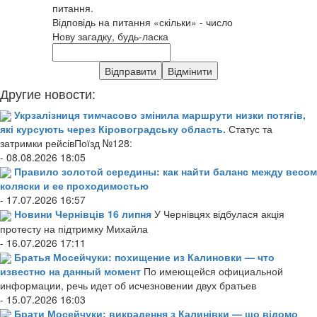
питання.
Відповідь на питання «скільки» - число
Нову загадку, будь-ласка
Другие новости:
Укрзалізниця тимчасово змінила маршрути низки потягів,
які курсують через Кіровоградську область.
Статус та
затримки рейсівПоїзд №128:
- 08.08.2026 18:05
Правило золотой середины: как найти баланс между весом
коляски и ее проходимостью
- 17.07.2026 16:57
Новини Чернівців 16 липня
У Чернівцях відбулася акція
протесту на підтримку Михайла
- 16.07.2026 17:11
Братья Мосейчуки: похищение из Калиновки — что
известно на данный момент
По имеющейся официальной
информации, речь идет об исчезновении двух братьев
- 15.07.2026 16:03
Брати Мосейчуки: викрадення з Калинівки — що відомо