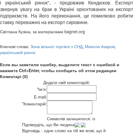
і український ринок", - продовжив Кендюхов. Експерт
звернув увагу на брак в Україні орієнтованих на експорт
підприємств. На його переконання, це помилково робити
ставку переважно на експорт сировини.
Світлана Кузіна, за матеріалами bagnet.org
Ключові слова:
Зона вільної торгівлі з СНД
,
Микола Азаров
,
український ринок
Если вы заметили ошибку, выделите текст с ошибкой и
нажмите Ctrl+Enter, чтобы сообщить об этом редакции
Коментарі (0)
Додати свій коментарій:
*
Ім'я:
E-mail:
*
Коментарій:
Символів залишилося:
із
Підтвердіть, що Ви людина
Відповідь - одне слово на тій же мові, що й