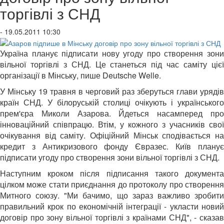
торгівлі з СНД
- 19.05.2011 10:30
Україна планує підписати нову угоду про створення зони
вільної торгівлі з СНД. Це станеться під час саміту цієї
організації в Мінську, пише Deutsche Welle.
У Мінську 19 травня в черговий раз зберуться глави урядів
країн СНД. У білоруській столиці очікують і українського
прем'єра Миколи Азарова. Йдеться насамперед про
інноваційний співпрацю. Втім, у кожного з учасників свої
очікування від саміту. Офіційний Мінськ сподівається на
кредит з Антикризового фонду Євразес. Київ планує
підписати угоду про створення зони вільної торгівлі з СНД.
Наступним кроком після підписання такого документа
цілком може стати приєднання до протоколу про створення
Митного союзу. "Ми бачимо, що зараз важливо зробити
правильний крок по економічній інтеграції - укласти новий
договір про зону вільної торгівлі з країнами СНД", - сказав