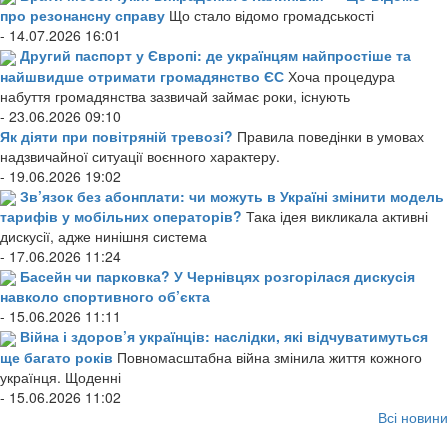
про резонансну справу
Що стало відомо громадськості
- 14.07.2026 16:01
Другий паспорт у Європі: де українцям найпростіше та
найшвидше отримати громадянство ЄС
Хоча процедура
набуття громадянства зазвичай займає роки, існують
- 23.06.2026 09:10
Як діяти при повітряній тревозі?
Правила поведінки в умовах
надзвичайної ситуації воєнного характеру.
- 19.06.2026 19:02
Зв’язок без абонплати: чи можуть в Україні змінити модель
тарифів у мобільних операторів?
Така ідея викликала активні
дискусії, адже нинішня система
- 17.06.2026 11:24
Басейн чи парковка? У Чернівцях розгорілася дискусія
навколо спортивного об’єкта
- 15.06.2026 11:11
Війна і здоров’я українців: наслідки, які відчуватимуться
ще багато років
Повномасштабна війна змінила життя кожного
українця. Щоденні
- 15.06.2026 11:02
Всі новини