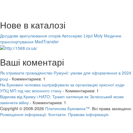
Нове в каталозі
Досудове врегулювання спорів
Автосервіс Liqui Moly
Медичне
транспортування MedTransfer
Ваші коментарі
Як отримати громадянство Румунії: умови для оформлення в 2024
році
- Комментариев: 1
На Буковині чоловіка оштрафували за організацію хресної ходи
УПЦ МП під час воєнного стану
- Комментариев: 1
Відмова від Криму і НАТО: Трамп натякнув як Зеленський може
закінчити війну
- Комментариев: 1
Copyright © 2008-2026
Платинова Буковина™.
Всі права захищено.
Розміщення інформації.
Контакти.
Правова інформація.