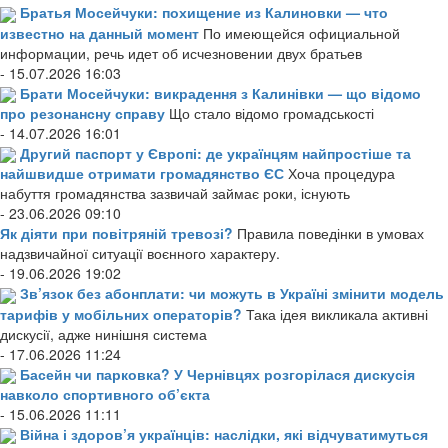
Братья Мосейчуки: похищение из Калиновки — что
известно на данный момент
По имеющейся официальной
информации, речь идет об исчезновении двух братьев
- 15.07.2026 16:03
Брати Мосейчуки: викрадення з Калинівки — що відомо
про резонансну справу
Що стало відомо громадськості
- 14.07.2026 16:01
Другий паспорт у Європі: де українцям найпростіше та
найшвидше отримати громадянство ЄС
Хоча процедура
набуття громадянства зазвичай займає роки, існують
- 23.06.2026 09:10
Як діяти при повітряній тревозі?
Правила поведінки в умовах
надзвичайної ситуації воєнного характеру.
- 19.06.2026 19:02
Зв’язок без абонплати: чи можуть в Україні змінити модель
тарифів у мобільних операторів?
Така ідея викликала активні
дискусії, адже нинішня система
- 17.06.2026 11:24
Басейн чи парковка? У Чернівцях розгорілася дискусія
навколо спортивного об’єкта
- 15.06.2026 11:11
Війна і здоров’я українців: наслідки, які відчуватимуться