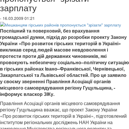
зарплату
- 16.03.2009 01:21
Поспішний та поверховий, без врахування
громадської думки, підхід до розробки проекту Закону
України «Про розвиток гірських територій в Україні»
викликав серед людей масове невдоволення і
протести проти дій державних чиновників, які
провокують небезпечну соціально–політичну ситуацію
в гірських районах Івано–Франківської, Чернівецької,
Закарпатської та Львівської областей. Про це заявило
у своєму зверненні Правління Асоціації органів
місцевого самоврядування регіону Гуцульщина, -
інформує власкор ЗІКу.
Правління Асоціації органів місцевого самоврядування
регіону Гуцульщина вважає, що проект Закону України
«Про розвиток гірських територій в Україні», підготовлений
інститутом регіональних досліджень НАН України на
замовлення Міністерства регіонального розвитку та