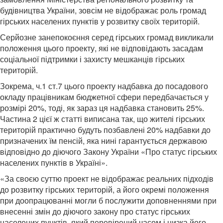
будівництва України, зовсім не відображає роль громад
гірських населених пунктів у розвитку своїх територій.
Серйозне занепокоєння серед гірських громад викликали
положення цього проекту, які не відповідають засадам
соціальної підтримки і захисту мешканців гірських
територій.
Зокрема, ч.1 ст.7 цього проекту надбавка до посадового
окладу працівникам бюджетної сфери передбачається у
розмірі 20%, тоді, як зараз ця надбавка становить 25%.
Частина 2 цієї ж статті виписана так, що жителі гірських
територій практично будуть позбавлені 20% надбавки до
призначених їм пенсій, яка нині гарантується державою
відповідно до діючого Закону України «Про статус гірських
населених пунктів в Україні».
«За своєю суттю проект не відображає реальних підходів
до розвитку гірських територій, а його окремі положення
при доопрацюванні могли б послужити доповненнями при
внесенні змін до діючого закону про статус гірських
населених пунктів, який перевірений часом і низка його