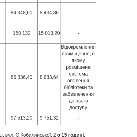
84 348,60
8 434,86
-
150 132
15 013,20
-
Відокремлення
приміщення, в
якому
розміщена
система
86 336,40
8 633,64
опалення
бібліотеки та
забезпечення
до нього
доступу
97 513,20
9 751,32
-
і, вул. О.Кобилянської, 2
о 15 годині.