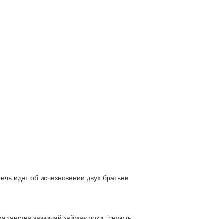
ь идет об исчезновении двух братьев
адянства зазвичай займає роки, існують