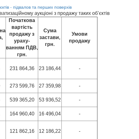
ватизаційному аукціоні з продажу таких об’єктів
Початкова
вартість
на
Сума
продажу з
Умови
,
застави,
ураху-
продажу
грн.
ванням ПДВ,
грн.
8
231 864,36
23 186,44
-
0
273 599,76
27 359,98
-
6
539 365,20
53 936,52
-
2
164 960,40
16 496,04
-
121 862,16
12 186,22
-