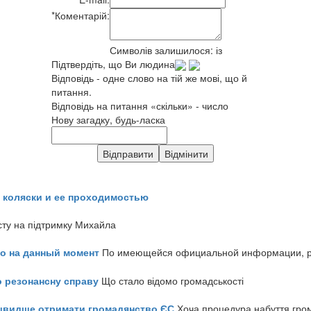
*
Коментарій:
Символів залишилося:
із
Підтвердіть, що Ви людина
Відповідь - одне слово на тій же мові, що й
питання.
Відповідь на питання «скільки» - число
Нову загадку, будь-ласка
 коляски и ее проходимостью
сту на підтримку Михайла
но на данный момент
По имеющейся официальной информации, реч
о резонансну справу
Що стало відомо громадськості
айшвидше отримати громадянство ЄС
Хоча процедура набуття гром