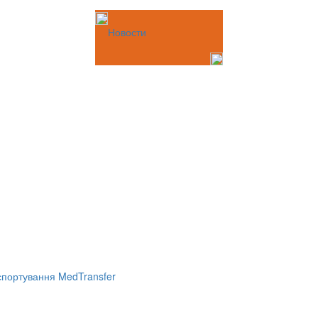
Новости
портування MedTransfer