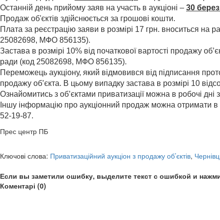
Останній день прийому заяв на участь в аукціоні –
30 берез
Продаж об'єктів здійснюється за грошові кошти.
Плата за реєстрацію заяви в розмірі 17 грн. вноситься на
25082698, МФО 856135).
Застава в розмірі 10% від початкової вартості продажу об
ради (код 25082698, МФО 856135).
Переможець аукціону, який відмовився від підписання прот
продажу об’єкта. В цьому випадку застава в розмірі 10 відсо
Ознайомитись з об’єктами приватизації можна в робочі дні 
Іншу інформацію про аукціонний продаж можна отримати в деп
52-19-87.
Прес центр ПБ
Ключові слова:
Приватизаційний аукціон з продажу об’єктів
,
Чернівц
Если вы заметили ошибку, выделите текст с ошибкой и нажми
Коментарі (0)