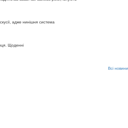
искусії, адже нинішня система
нця. Щоденні
Всі новини