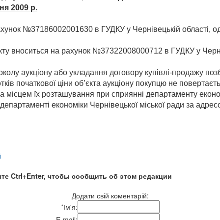
ня 2009 р.
 рахунок №37186002001630 в ГУДКУ у Чернівецькій області, 
’єкту вноситься на рахунок №37322008000712 в ГУДКУ у Черн
околу аукціону або укладання договору купівлі-продажу поз
тків початкової ціни об’єкта аукціону покупцю не повертаєть
за місцем їх розташування при сприянні департаменту економ
артаменті економіки Чернівецької міської ради за адресою: 
і
те Ctrl+Enter, чтобы сообщить об этом редакции
Додати свій коментарій:
*
Ім'я:
E-mail: