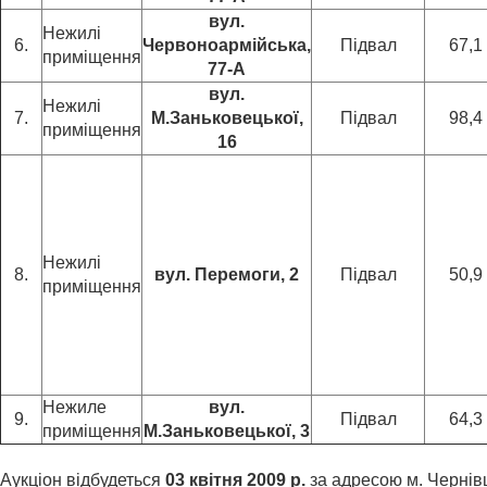
вул.
Нежилі
6.
Червоноармійська,
Підвал
67,1
приміщення
77-А
вул.
Нежилі
7.
М.Заньковецької,
Підвал
98,4
приміщення
16
Нежилі
8.
вул. Перемоги, 2
Підвал
50,9
приміщення
Нежиле
вул.
9.
Підвал
64,3
приміщення
М.Заньковецької, 3
Аукціон відбудеться
03 квітня 2009 р.
за адресою м. Чернівц