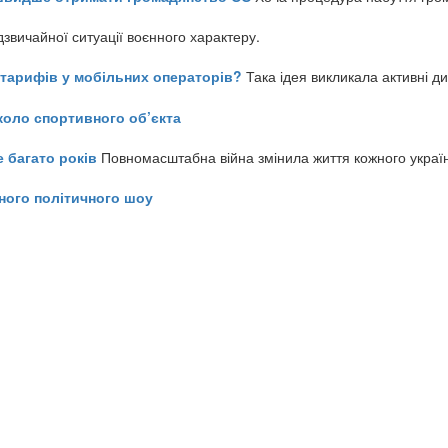
звичайної ситуації воєнного характеру.
ь тарифів у мобільних операторів?
Така ідея викликала активні д
коло спортивного об’єкта
е багато років
Повномасштабна війна змінила життя кожного украї
ного політичного шоу