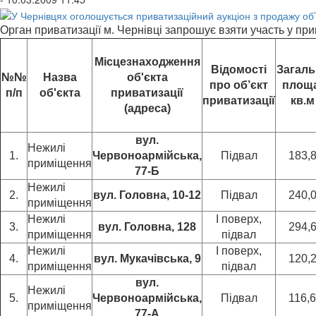
Орган приватизації м. Чернівці запрошує взяти участь у при
Місцезнаходження
Відомості
Загаль
№№
Назва
об'єкта
про об’єкт
площа
п/п
об'єкта
приватизації
приватизації
кв.м
(адреса)
вул.
Нежилі
1.
Червоноармійська,
Підвал
183,
приміщення
77-Б
Нежилі
2.
вул. Головна, 10-12
Підвал
240,
приміщення
Нежилі
І поверх,
3.
в
ул. Головна, 128
294,
приміщення
підвал
Нежилі
І поверх,
4.
вул. Мукачівська, 9
120,
приміщення
підвал
вул.
Нежилі
5.
Червоноармійська,
Підвал
116,6
приміщення
77-А