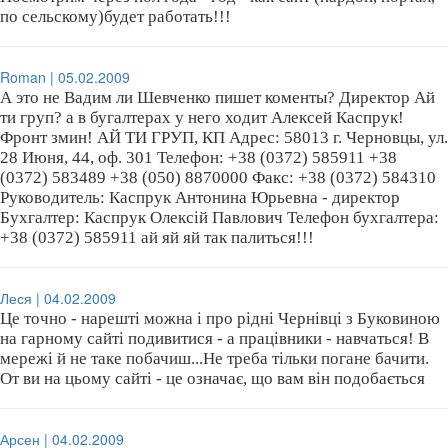
по сельскому)будет работать!!!
Roman | 05.02.2009
А это не Вадим ли Шевченко пишет коменты? Директор Ай
ти груп? а в бугалтерах у него ходит Алексей Каспрук!
Фронт змин! АЙ ТИ ГРУП, КП Адрес: 58013 г. Черновцы, ул.
28 Июня, 44, оф. 301 Телефон: +38 (0372) 585911 +38
(0372) 583489 +38 (050) 8870000 Факс: +38 (0372) 584310
Руководитель: Каспрук Антонина Юрьевна - директор
Бухгалтер: Каспрук Олексій Павлович Телефон бухгалтера:
+38 (0372) 585911 ай яй яй так палиться!!!
Леся | 04.02.2009
Це точно - нарешті можна і про рідні Чернівці з Буковиною
на гарному сайті подивитися - а працівники - навчаться! В
мережі й не таке побачиш...Не треба тільки погане бачити.
От ви на цьому сайті - це означає, що вам він подобається
Арсен | 04.02.2009