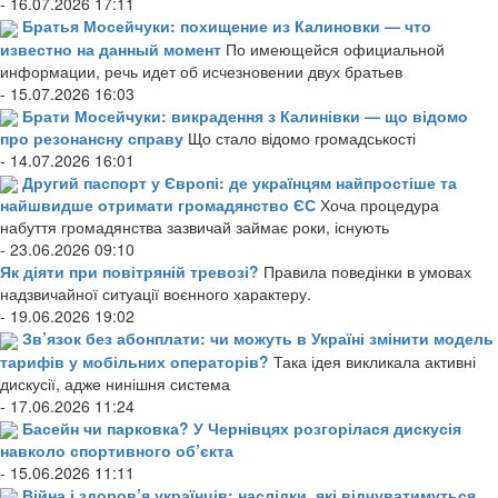
- 16.07.2026 17:11
Братья Мосейчуки: похищение из Калиновки — что
известно на данный момент
По имеющейся официальной
информации, речь идет об исчезновении двух братьев
- 15.07.2026 16:03
Брати Мосейчуки: викрадення з Калинівки — що відомо
про резонансну справу
Що стало відомо громадськості
- 14.07.2026 16:01
Другий паспорт у Європі: де українцям найпростіше та
найшвидше отримати громадянство ЄС
Хоча процедура
набуття громадянства зазвичай займає роки, існують
- 23.06.2026 09:10
Як діяти при повітряній тревозі?
Правила поведінки в умовах
надзвичайної ситуації воєнного характеру.
- 19.06.2026 19:02
Зв’язок без абонплати: чи можуть в Україні змінити модель
тарифів у мобільних операторів?
Така ідея викликала активні
дискусії, адже нинішня система
- 17.06.2026 11:24
Басейн чи парковка? У Чернівцях розгорілася дискусія
навколо спортивного об’єкта
- 15.06.2026 11:11
Війна і здоров’я українців: наслідки, які відчуватимуться