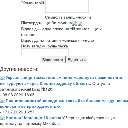
*
Коментарій:
Символів залишилося:
із
Підтвердіть, що Ви людина
Відповідь - одне слово на тій же мові, що й
питання.
Відповідь на питання «скільки» - число
Нову загадку, будь-ласка
Другие новости:
Укрзалізниця тимчасово змінила маршрути низки потягів,
які курсують через Кіровоградську область.
Статус та
затримки рейсівПоїзд №128:
- 08.08.2026 18:05
Правило золотой середины: как найти баланс между весом
коляски и ее проходимостью
- 17.07.2026 16:57
Новини Чернівців 16 липня
У Чернівцях відбулася акція
протесту на підтримку Михайла