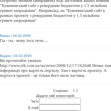
Потрібно змінити (виправити) тоді заголовок Вашої новини
"Буковинський сайт з рекордним бюджетом у 1.5 мільйона
гривен запрацював". Наприклад, на "Буковинський сайт в
рамках проекту з рекордним бюджетом у 1.5 мільйона
гривен запрацював"
Ваван | 04.02.2009
Гы - гы - кому тось пече....
Вадим | 04.02.2009
Ви прочитайте уважно
http://www.zik.com.ua/ua/news/2008/12/17/162648 Немає там
інформації про вартість порталу. Там є вартість проекту. А
портал в проекті - це тільки його мала частина.
Сторінки:
1
2
Додати свій коментарій:
*
Ім'я:
E-mail: