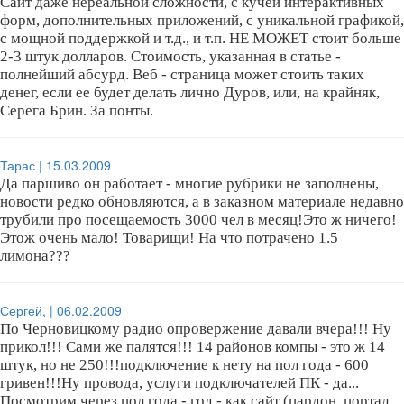
Сайт даже нереальной сложности, с кучей интерактивных
форм, дополнительных приложений, с уникальной графикой,
с мощной поддержкой и т.д., и т.п. НЕ МОЖЕТ стоит больше
2-3 штук долларов. Стоимость, указанная в статье -
полнейший абсурд. Веб - страница может стоить таких
денег, если ее будет делать лично Дуров, или, на крайняк,
Серега Брин. За понты.
Тарас | 15.03.2009
Да паршиво он работает - многие рубрики не заполнены,
новости редко обновляются, а в заказном материале недавно
трубили про посещаемость 3000 чел в месяц!Это ж ничего!
Этож очень мало! Товарищи! На что потрачено 1.5
лимона???
Сергей, | 06.02.2009
По Черновицкому радио опровержение давали вчера!!! Ну
прикол!!! Сами же палятся!!! 14 районов компы - это ж 14
штук, но не 250!!!подключение к нету на пол года - 600
гривен!!!Ну провода, услуги подключателей ПК - да...
Посмотрим через пол года - год - как сайт (пардон, портал,