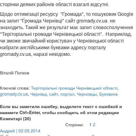
сторінки деяких районів області взагалі відсутні.
Щодо оптимізації ресурсу "Громада", то пошуковик Google
на запит "Громада Чернівці" сайт gromady.cv.ua не
знаходить. Такий же результат має запит словосполучення
"Теріторіальні громади Чернівецької області". Наприклад,
чи зможе звичайний користувач у Чернівецької області
набрати англійськими буквами адресу порталу
gromady.cv.ua, наразі невідомо.
Віталій Попков
Ключові слова:
Теріторіальні громади Чернівецької області
,
gromady.cv.ua
,
Чернівці
,
сайт
,
портал
,
Черновцы
,
Буковина
Если вы заметили ошибку, выделите текст с ошибкой и
нажмите Ctrl+Enter, чтобы сообщить об этом редакции
Коментарі (20)
Сторінки:
1
2
Андрей | 02.05.2014