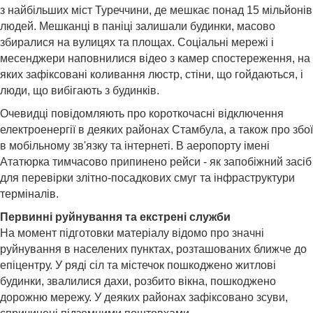
з найбільших міст Туреччини, де мешкає понад 15 мільйонів
людей. Мешканці в паніці залишали будинки, масово
збиралися на вулицях та площах. Соціальні мережі і
месенджери наповнилися відео з камер спостереження, на
яких зафіксовані коливання люстр, стіни, що гойдаються, і
люди, що вибігають з будинків.
Очевидці повідомляють про короткочасні відключення
електроенергії в деяких районах Стамбула, а також про збої
в мобільному зв'язку та інтернеті. В аеропорту імені
Ататюрка тимчасово припинено рейси
-
як запобіжний засіб
для перевірки злітно-посадкових смуг та інфраструктури
терміналів.
Первинні руйнування та екстрені служби
На момент підготовки матеріалу відомо про значні
руйнування в населених пунктах, розташованих ближче до
епіцентру. У ряді сіл та містечок пошкоджено житлові
будинки, звалилися дахи, розбито вікна, пошкоджено
дорожню мережу. У деяких районах зафіксовано зсуви,