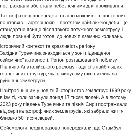
постраждали або стали небезпечними для проживання.
Також фахівці попереджають про можливість повторних
поштовхів – афтершоків – протягом найближчої доби. Це
стандартне явище після такого потужного землетрусу, і
люди повинні бути готові до нових підземних коливань.
Історичний контекст та вразливість регіону
Західна Туреччина знаходиться у зоні підвищеної
сейсмічної активності. Регіон розташований поблизу
Північно-Анатолійського розлому - однієї з найбільших
геологічних структур, яка в минулому вже викликала
руйнівні землетруси.
Найтрагічнішим у новітній історії став землетрус 1999 року
в Ізміті, коли загинули понад 17 тисяч людей. А в лютому
2023 року південь Туреччини та північ Сирії постраждали
від серії катастрофічних землетрусів, які забрали життя
близько 50 тисяч людей.
Сейсмологи неодноразово попереджали, що Стамбул