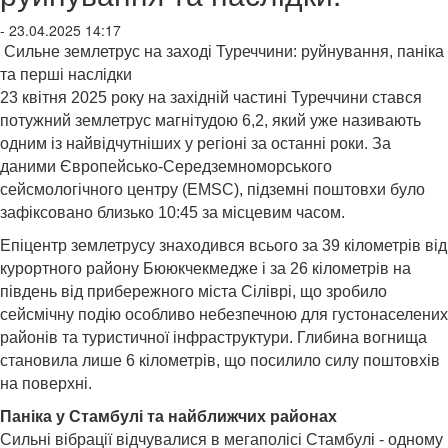
- 23.04.2025 14:17
Сильне землетрус на заході Туреччини: руйнування, паніка
та перші наслідки
23 квітня 2025 року на західній частині Туреччини стався
потужний землетрус магнітудою 6,2, який уже називають
одним із найвідчутніших у регіоні за останні роки. За
даними Європейсько-Середземноморського
сейсмологічного центру (EMSC), підземні поштовхи було
зафіксовано близько 10:45 за місцевим часом.
Епіцентр землетрусу знаходився всього за 39 кілометрів від
курортного району Бююкчекмедже і за 26 кілометрів на
південь від прибережного міста Сіліврі, що зробило
сейсмічну подію особливо небезпечною для густонаселених
районів та туристичної інфраструктури. Глибина вогнища
становила лише 6 кілометрів, що посилило силу поштовхів
на поверхні.
Паніка у Стамбулі та найближчих районах
Сильні вібрації відчувалися в мегаполісі Стамбулі
-
одному