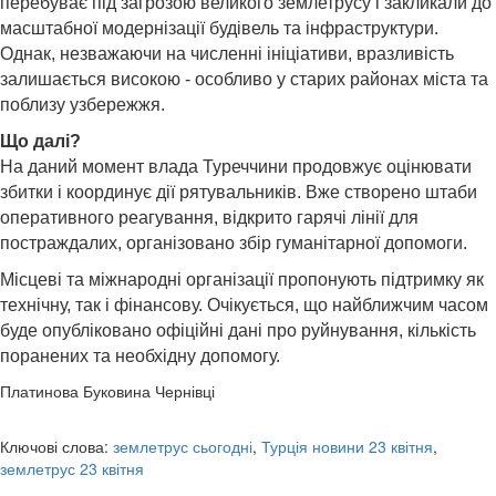
перебуває під загрозою великого землетрусу і закликали до
масштабної модернізації будівель та інфраструктури.
Однак, незважаючи на численні ініціативи, вразливість
залишається високою
-
особливо у старих районах міста та
поблизу узбережжя.
Що далі?
На даний момент влада Туреччини продовжує оцінювати
збитки і координує дії рятувальників. Вже створено штаби
оперативного реагування, відкрито гарячі лінії для
постраждалих, організовано збір гуманітарної допомоги.
Місцеві та міжнародні організації пропонують підтримку як
технічну, так і фінансову. Очікується, що найближчим часом
буде опубліковано офіційні дані про руйнування, кількість
поранених та необхідну допомогу.
Платинова Буковина Чернівці
Ключові слова:
землетрус сьогодні
,
Турція новини 23 квітня
,
землетрус 23 квітня