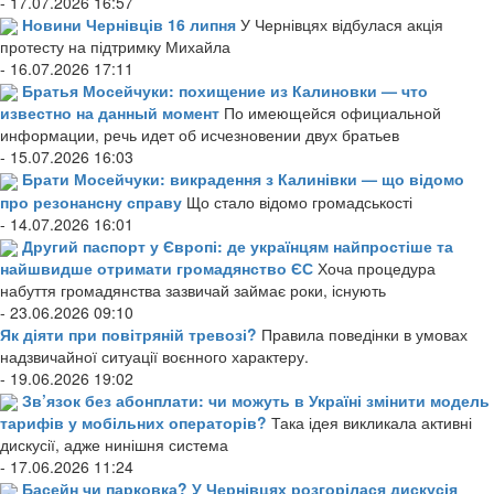
- 17.07.2026 16:57
Новини Чернівців 16 липня
У Чернівцях відбулася акція
протесту на підтримку Михайла
- 16.07.2026 17:11
Братья Мосейчуки: похищение из Калиновки — что
известно на данный момент
По имеющейся официальной
информации, речь идет об исчезновении двух братьев
- 15.07.2026 16:03
Брати Мосейчуки: викрадення з Калинівки — що відомо
про резонансну справу
Що стало відомо громадськості
- 14.07.2026 16:01
Другий паспорт у Європі: де українцям найпростіше та
найшвидше отримати громадянство ЄС
Хоча процедура
набуття громадянства зазвичай займає роки, існують
- 23.06.2026 09:10
Як діяти при повітряній тревозі?
Правила поведінки в умовах
надзвичайної ситуації воєнного характеру.
- 19.06.2026 19:02
Зв’язок без абонплати: чи можуть в Україні змінити модель
тарифів у мобільних операторів?
Така ідея викликала активні
дискусії, адже нинішня система
- 17.06.2026 11:24
Басейн чи парковка? У Чернівцях розгорілася дискусія