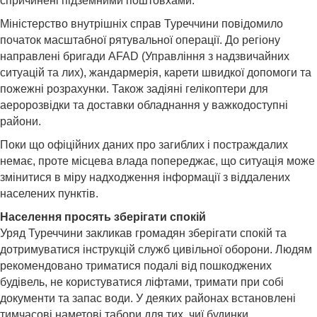
спричинені підземними поштовхами.
Міністерство внутрішніх справ Туреччини повідомило
початок масштабної рятувальної операції. До регіону
направлені бригади AFAD (Управління з надзвичайних
ситуацій та лих), жандармерія, карети швидкої допомоги та
пожежні розрахунки. Також задіяні гелікоптери для
аеророзвідки та доставки обладнання у важкодоступні
райони.
Поки що офіційних даних про загиблих і постраждалих
немає, проте місцева влада попереджає, що ситуація може
змінитися в міру надходження інформації з віддалених
населених пунктів.
Населення просять зберігати спокій
Уряд Туреччини закликав громадян зберігати спокій та
дотримуватися інструкцій служб цивільної оборони. Людям
рекомендовано триматися подалі від пошкоджених
будівель, не користуватися ліфтами, тримати при собі
документи та запас води. У деяких районах встановлені
тимчасові наметові табори для тих, чиї будинки