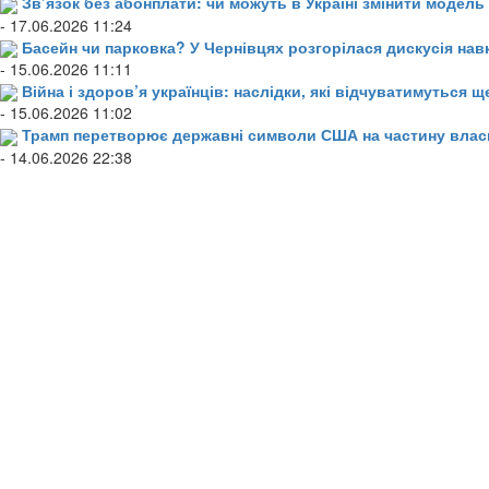
Зв’язок без абонплати: чи можуть в Україні змінити модел
- 17.06.2026 11:24
Басейн чи парковка? У Чернівцях розгорілася дискусія нав
- 15.06.2026 11:11
Війна і здоров’я українців: наслідки, які відчуватимуться щ
- 15.06.2026 11:02
Трамп перетворює державні символи США на частину влас
- 14.06.2026 22:38