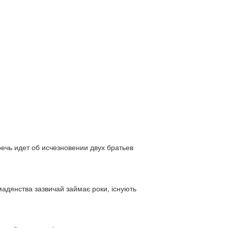
ь идет об исчезновении двух братьев
адянства зазвичай займає роки, існують