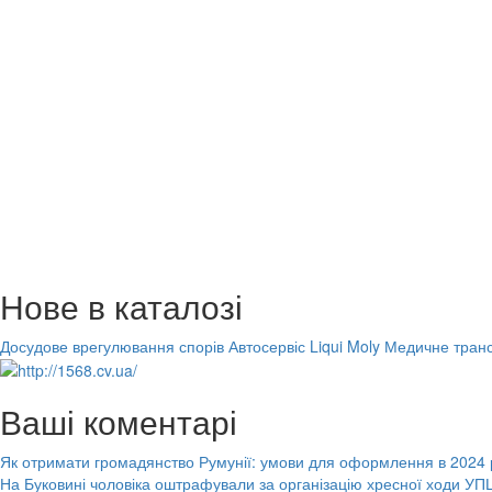
Нове в каталозі
Досудове врегулювання спорів
Автосервіс Liqui Moly
Медичне транс
Ваші коментарі
Як отримати громадянство Румунії: умови для оформлення в 2024 
На Буковині чоловіка оштрафували за організацію хресної ходи УПЦ