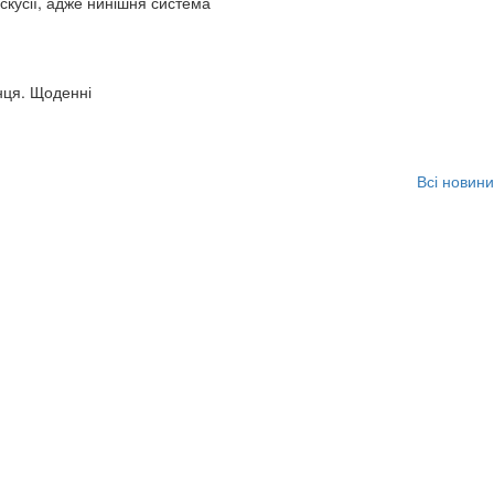
искусії, адже нинішня система
нця. Щоденні
Всі новини