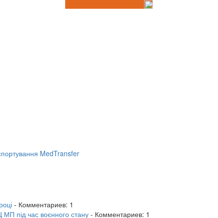
портування MedTransfer
році
- Комментариев: 1
 МП під час воєнного стану
- Комментариев: 1