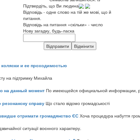
Підтвердіть, що Ви людина
Відповідь - одне слово на тій же мові, що й
питання.
Відповідь на питання «скільки» - число
Нову загадку, будь-ласка
 коляски и ее проходимостью
сту на підтримку Михайла
но на данный момент
По имеющейся официальной информации, реч
о резонансну справу
Що стало відомо громадськості
айшвидше отримати громадянство ЄС
Хоча процедура набуття гром
звичайної ситуації воєнного характеру.