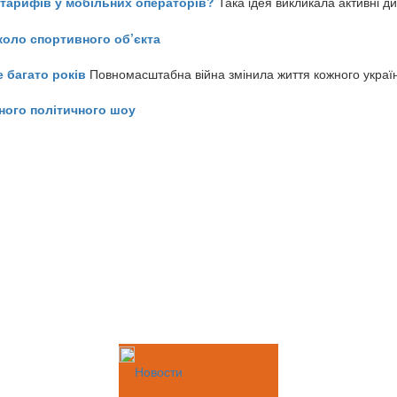
ь тарифів у мобільних операторів?
Така ідея викликала активні д
коло спортивного об’єкта
е багато років
Повномасштабна війна змінила життя кожного украї
ного політичного шоу
Новости