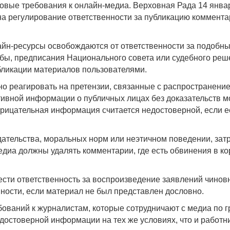
овые требования к онлайн-медиа. Верховная Рада 14 янва
а регулирование ответственности за публикацию коммент
йн-ресурсы освобождаются от ответственности за подобные
бы, предписания Национального совета или судебного реш
бликации материалов пользователями.
но реагировать на претензии, связанные с распространен
ативной информации о публичных лицах без доказательств 
трицательная информация считается недостоверной, если е
ательства, моральных норм или неэтичном поведении, затр
едиа должны удалять комментарии, где есть обвинения в к
нести ответственность за воспроизведение заявлений чинов
ности, если материал не был представлен дословно.
ваний к журналистам, которые сотрудничают с медиа по г
достоверной информации на тех же условиях, что и работн