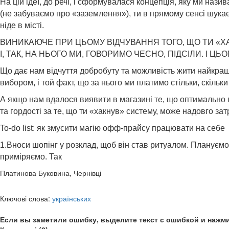
На цій ідеї, до речі, і сформувалася концепція, яку ми н
(не забуваємо про «заземлення»), ти в прямому сенсі шукає
ніде в місті.
ВИНИКАЮЧЕ ПРИ ЦЬОМУ ВІДЧУВАННЯ ТОГО, ЩО ТИ «ХА
І, ТАК, НА НЬОГО МИ, ГОВОРИМО ЧЕСНО, ПІДСІЛИ. І ЦЬ
Що дає нам відчуття добробуту та можливість жити найкращ
вибором, і той факт, що за нього ми платимо стільки, скільки
А якщо нам вдалося виявити в магазині те, що оптимально п
та гордості за те, що ти «хакнув» систему, може надовго з
To-do list: як змусити магію офф-прайсу працювати на себе
1.Вноси шопінг у розклад, щоб він став ритуалом. Плануємо
приміряємо. Так
Платинова Буковина, Чернівці
Ключові слова:
українських
Если вы заметили ошибку, выделите текст с ошибкой и нажми