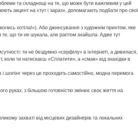
облеми та складнощі на те, що може бути важливим у цей
рюють акцент на «тут і зараз», допомагають подбати про свої
колись хотіла!»). Або джинсування з художнім принтом, яке
м те, що ти не шукала, але раптом знайшла. Адже тут
сутності: ти не бездумно «серфілу» в інтернеті, а дивилася,
т, коли ти натискаєш «Сплатити», а «смак» від знахідки в
в і шопінг через це проходить самостійно, модна перемога
ого руках, з більшою готовністю змінює своє життя на
еликому захваті від місцевих дизайнерів та локальних