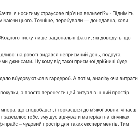
ачте, я носитиму страусове пір'я на вельветі?» - Підніміть
помічаючи цього. Точніше, перебували — донедавна, коли
Жодного тиску, лише раціональні факти, які доведуть, що
кідливо: на роботі видався неприємний день, подруга
и джинсами. Ну кому від такої приємної дрібниці буде
 вдало вбудовуються в гардероб. А потім, аналізуючи витрати
покупки, а просто перенести цей ритуал в інший простір.
емпера, що сподобався, і торкаєшся до м'якої вовни, чіпаєш
 заземлює тебе, змушує відчувати матеріал на кінчиках
ф-прайс – чудовий простір для таких експериментів. Тим