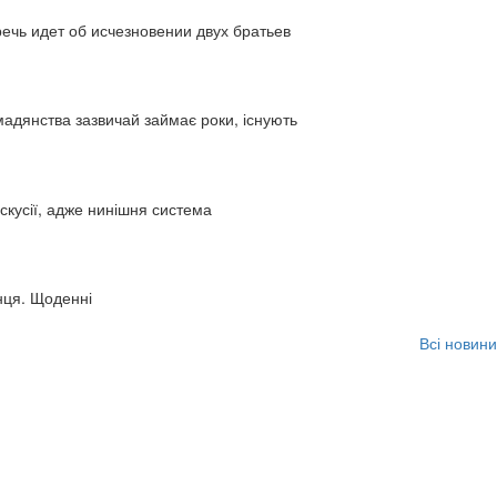
ь идет об исчезновении двух братьев
адянства зазвичай займає роки, існують
искусії, адже нинішня система
нця. Щоденні
Всі новини