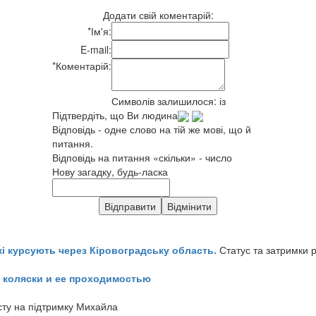
Додати свій коментарій:
*
Ім'я:
E-mail:
*
Коментарій:
Символів залишилося:
із
Підтвердіть, що Ви людина
Відповідь - одне слово на тій же мові, що й
питання.
Відповідь на питання «скільки» - число
Нову загадку, будь-ласка
кі курсують через Кіровоградську область.
Статус та затримки 
 коляски и ее проходимостью
сту на підтримку Михайла