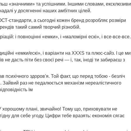
ільш «значними» та успішними. Іншими словами, ексклюзиви
надалі у досягненні наших амбітних цілей.
ОСТ-стандарти, а сьогодні кожен бренд розробляє розміри
рендів такий самий творчий різнобій.
цій: і повноцінні «емки», і «маломірні ескі», і все-все-все.
иційні «емки/ескі», і варіанти на XXXS та плюс-сайз. І це ми
е дасть піти без своєї речі — і, так, іноді ти забираєш з
 психічного здоров'я. Той факт, що перед тобою - безліч
ике. Зайвий раз не педалюється механізм нереалістичного
ідповідність їм
. У хорошому плані, звичайно! Тому що, приховувати не
гідну для себе угоду. Цифри тебе вразять: економія сягає