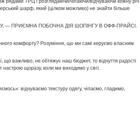
між рядами
ТРЦ
і розглядаючи/чіпаючи/відчуваючи кожну річ
нерський шарф, який (цілком можливо) не знайти більше
У, — ПРИЄМНА ПОБОЧНА ДІЯ ШОПІНГУ В ОФФ-ПРАЙСІ.
гічного комфорту? Розуміння, що ми самі керуємо власним
, що важливо, не обтяжує наш бюджет, то відчуття радості
 настрою щоразу, коли ми виходимо у світ.
ємось»: відчуваємо текстуру одягу, чіпаємо, гладимо,