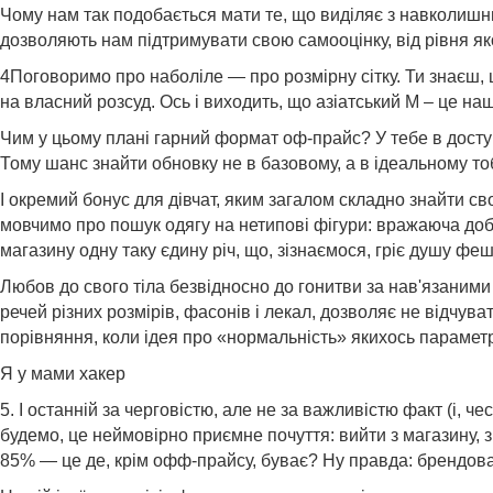
Чому нам так подобається мати те, що виділяє з навколишн
дозволяють нам підтримувати свою самооцінку, від рівня яко
4Поговоримо про наболіле — про розмірну сітку. Ти знаєш,
на власний розсуд. Ось і виходить, що азіатський М – це на
Чим у цьому плані гарний формат оф-прайс? У тебе в доступі в
Тому шанс знайти обновку не в базовому, а в ідеальному тоб
І окремий бонус для дівчат, яким загалом складно знайти сво
мовчимо про пошук одягу на нетипові фігури: вражаюча добірк
магазину одну таку єдину річ, що, зізнаємося, гріє душу феш
Любов до свого тіла безвідносно до гонитви за нав'язаними
речей різних розмірів, фасонів і лекал, дозволяє не відчув
порівняння, коли ідея про «нормальність» якихось параметр
Я у мами хакер
5. І останній за черговістю, але не за важливістю факт (і,
будемо, це неймовірно приємне почуття: вийти з магазину, з
85% — це де, крім офф-прайсу, буває? Ну правда: брендова с