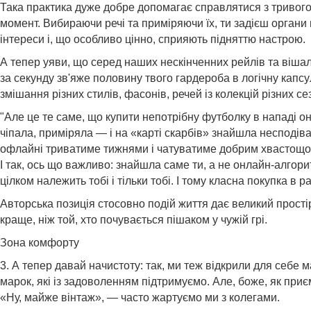
Така практика дуже добре допомагає справлятися з тривог
момент. Вибираючи речі та приміряючи їх, ти задієш органи 
інтереси і, що особливо цінно, сприяють підняттю настрою.
А тепер уяви, що серед наших нескінченних рейлів та вішал
за секунду зв'яже половину твого гардероба в логічну капс
змішання різних стилів, фасонів, речей із колекцій різних с
"Але це те саме, що купити непотрібну футболку в нападі он
чіпала, приміряла — і на «карті скарбів» знайшла несподіва
офлайні триватиме тижнями і чатуватиме добрим хвастощом
І так, ось що важливо: знайшла саме ти, а не онлайн-алгор
цілком належить тобі і тільки тобі. І тому класна покупка в 
Авторська позиція стосовно подій життя дає великий прості
краще, ніж той, хто почувається пішаком у чужій грі.
Зона комфорту
3. А тепер давай начистоту: так, ми теж відкрили для себе 
марок, які із задоволенням підтримуємо. Але, боже, як при
«Ну, майже вінтаж», — часто жартуємо ми з колегами.