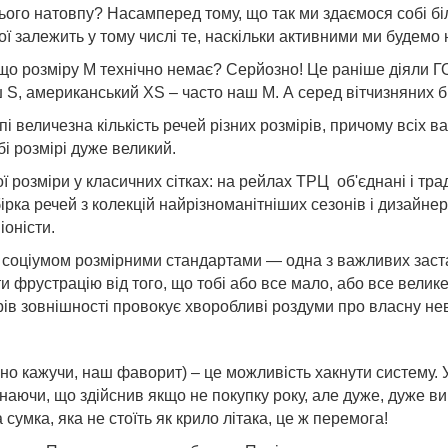
ього натовпу? Насамперед тому, що так ми здаємося собі б
ї залежить у тому числі те, наскільки активними ми будемо 
 що розміру М технічно немає? Серйозно! Це раніше діяли Г
ш S, американський XS – часто наш М. А серед вітчизняних б
еличезна кількість речей різних розмірів, причому всіх варіа
і розмірі дуже великий.
ї розміри у класичних сітках: на рейлах ТРЦ об'єднані і трад
а речей з колекцій найрізноманітніших сезонів і дизайнерів н
іоністи.
 соціумом розмірними стандартами — одна з важливих застав
ати фрустрацію від того, що тобі або все мало, або все вел
ів зовнішності провокує хворобливі роздуми про власну нев
 чесно кажучи, наш фаворит) – це можливість хакнути систему
наючи, що здійснив якщо не покупку року, але дуже, дуже ви
умка, яка не стоїть як крило літака, це ж перемога!