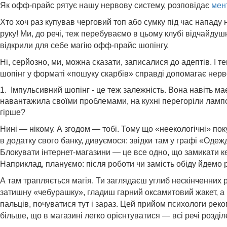
Як офф-прайс рятує нашу нервову систему, розповідає
мен
Хто хоч раз купував черговий топ або сумку під час нападу н
руку! Ми, до речі, теж перебуваємо в цьому клубі відчайдуш
відкрили для себе магію офф-прайс шопінгу.
Ні, серйозно, ми, можна сказати, записалися до адептів. І
шопінг у форматі «пошуку скарбів» справді допомагає нервові
1. Імпульсивний шопінг - це теж залежність. Вона навіть м
навантажила своїми проблемами, на кухні перегоріли лампо
гірше?
Нині — нікому. А згодом — тобі. Тому що «неекологічні» пок
в додатку свого банку, дивуємося: звідки там у графі «Одежд
Блокувати інтернет-магазини — це все одно, що замикати ке
Наприклад, плануємо: після роботи чи замість обіду йдемо 
А там трапляється магія. Ти заглядаєш углиб нескінченних 
затишну «чебурашку», гладиш гарний оксамитовий жакет, а 
пальців, почуватися тут і зараз. Цей прийом психологи ре
більше, що в магазині легко орієнтуватися — всі речі розділ