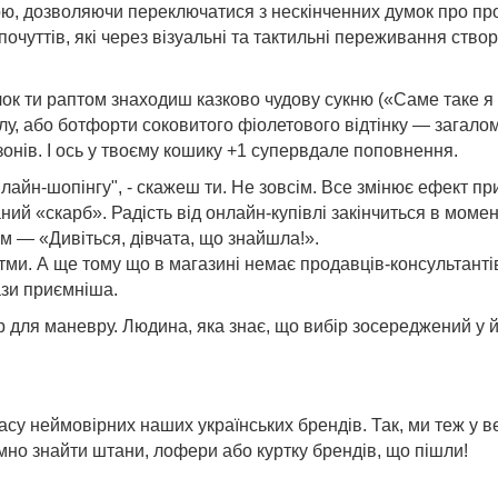
ою, дозволяючи переключатися з нескінченних думок про пр
почуттів, які через візуальні та тактильні переживання ство
ок ти раптом знаходиш казково чудову сукню («Саме таке я 
улу, або ботфорти соковитого фіолетового відтінку — загало
езонів. І ось у твоєму кошику +1 супервдале поповнення.
лайн-шопінгу", - скажеш ти. Не зовсім. Все змінює ефект при
ний «скарб». Радість від онлайн-купівлі закінчиться в момен
 — «Дивіться, дівчата, що знайшла!».
итми. А ще тому що в магазині немає продавців-консультанті
рази приємніша.
р для маневру. Людина, яка знає, що вибір зосереджений у й
масу неймовірних наших українських брендів. Так, ми теж у в
ємно знайти штани, лофери або куртку брендів, що пішли!