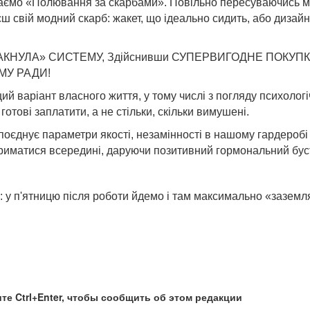
азиваємо «Полювання за скарбами». Повільно пересуваючись 
ш свій модний скарб: жакет, що ідеально сидить, або дизай
КНУЛА» СИСТЕМУ, Здійснивши СУПЕРВИГОДНЕ ПОКУПК
ОМУ РАДИ!
ий варіант власного життя, у тому числі з погляду психоло
 готові заплатити, а не стільки, скільки вимушені.
оєднує параметри якості, незамінності в нашому гардеробі і
атриматися всередині, даруючи позитивний гормональний буст
: у п'ятницю після роботи йдемо і там максимально «заземля
те Ctrl+Enter, чтобы сообщить об этом редакции