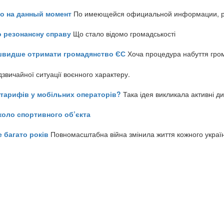
но на данный момент
По имеющейся официальной информации, реч
о резонансну справу
Що стало відомо громадськості
айшвидше отримати громадянство ЄС
Хоча процедура набуття гром
звичайної ситуації воєнного характеру.
ь тарифів у мобільних операторів?
Така ідея викликала активні д
коло спортивного об’єкта
е багато років
Повномасштабна війна змінила життя кожного украї