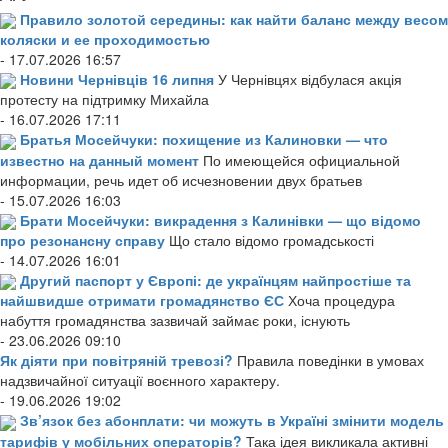
Правило золотой середины: как найти баланс между весом
коляски и ее проходимостью
- 17.07.2026 16:57
Новини Чернівців 16 липня
У Чернівцях відбулася акція
протесту на підтримку Михайла
- 16.07.2026 17:11
Братья Мосейчуки: похищение из Калиновки — что
известно на данный момент
По имеющейся официальной
информации, речь идет об исчезновении двух братьев
- 15.07.2026 16:03
Брати Мосейчуки: викрадення з Калинівки — що відомо
про резонансну справу
Що стало відомо громадськості
- 14.07.2026 16:01
Другий паспорт у Європі: де українцям найпростіше та
найшвидше отримати громадянство ЄС
Хоча процедура
набуття громадянства зазвичай займає роки, існують
- 23.06.2026 09:10
Як діяти при повітряній тревозі?
Правила поведінки в умовах
надзвичайної ситуації воєнного характеру.
- 19.06.2026 19:02
Зв’язок без абонплати: чи можуть в Україні змінити модель
тарифів у мобільних операторів?
Така ідея викликала активні