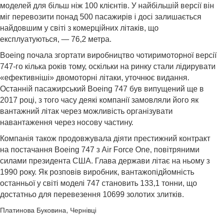
моделей для більш ніж 100 клієнтів. У найбільшій версії він
міг перевозити понад 500 пасажирів і досі залишається
найдовшим у світі з комерційних літаків, що
експлуатуються, — 76,2 метра.
Boeing почала згортати виробництво чотиримоторної версії
747-го кілька років тому, оскільки на ринку стали лідирувати
«ефективніші» двомоторні літаки, уточнює видання.
Останній пасажирський Boeing 747 був випущений ще в
2017 році, з того часу деякі компанії замовляли його як
вантажний літак через можливість організувати
навантаження через носову частину.
Компанія також продовжувала діяти престижний контракт
на постачання Boeing 747 з Air Force One, повітряними
силами президента США. Глава держави літає на ньому з
1990 року. Як розповів виробник, вантажопідйомність
останньої у світі моделі 747 становить 133,1 тонни, що
достатньо для перевезення 10699 золотих злитків.
Платинова Буковина, Чернівці