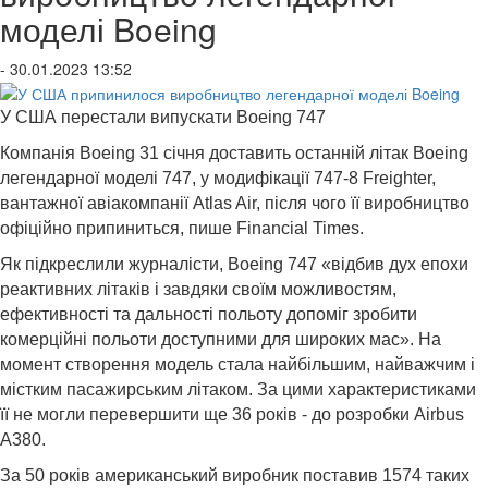
моделі Boeing
- 30.01.2023 13:52
У США перестали випускати Boeing 747
Компанія Boeing 31 січня доставить останній літак Boeing
легендарної моделі 747, у модифікації 747-8 Freighter,
вантажної авіакомпанії Atlas Air, після чого її виробництво
офіційно припиниться, пише Financial Times.
Як підкреслили журналісти, Boeing 747 «відбив дух епохи
реактивних літаків і завдяки своїм можливостям,
ефективності та дальності польоту допоміг зробити
комерційні польоти доступними для широких мас». На
момент створення модель стала найбільшим, найважчим і
містким пасажирським літаком. За цими характеристиками
її не могли перевершити ще 36 років - до розробки Airbus
A380.
За 50 років американський виробник поставив 1574 таких