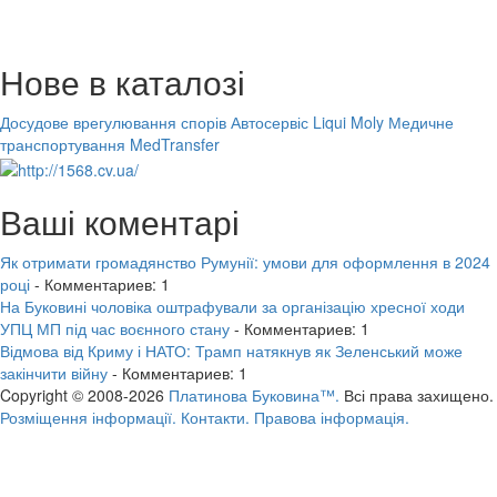
Нове в каталозі
Досудове врегулювання спорів
Автосервіс Liqui Moly
Медичне
транспортування MedTransfer
Ваші коментарі
Як отримати громадянство Румунії: умови для оформлення в 2024
році
- Комментариев: 1
На Буковині чоловіка оштрафували за організацію хресної ходи
УПЦ МП під час воєнного стану
- Комментариев: 1
Відмова від Криму і НАТО: Трамп натякнув як Зеленський може
закінчити війну
- Комментариев: 1
Copyright © 2008-2026
Платинова Буковина™.
Всі права захищено.
Розміщення інформації.
Контакти.
Правова інформація.