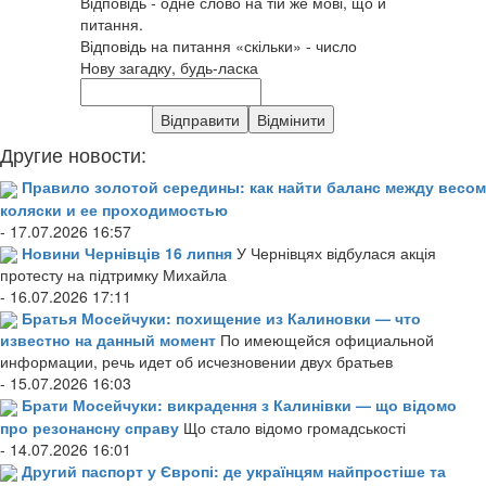
Відповідь - одне слово на тій же мові, що й
питання.
Відповідь на питання «скільки» - число
Нову загадку, будь-ласка
Другие новости:
Правило золотой середины: как найти баланс между весом
коляски и ее проходимостью
- 17.07.2026 16:57
Новини Чернівців 16 липня
У Чернівцях відбулася акція
протесту на підтримку Михайла
- 16.07.2026 17:11
Братья Мосейчуки: похищение из Калиновки — что
известно на данный момент
По имеющейся официальной
информации, речь идет об исчезновении двух братьев
- 15.07.2026 16:03
Брати Мосейчуки: викрадення з Калинівки — що відомо
про резонансну справу
Що стало відомо громадськості
- 14.07.2026 16:01
Другий паспорт у Європі: де українцям найпростіше та