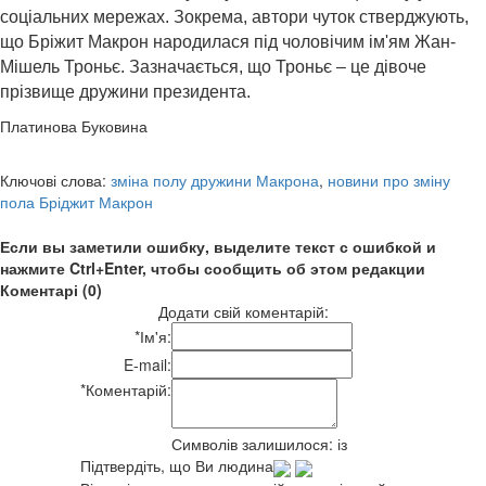
соціальних мережах. Зокрема, автори чуток стверджують,
що Бріжит Макрон народилася під чоловічим ім'ям Жан-
Мішель Троньє. Зазначається, що Троньє – це дівоче
прізвище дружини президента.
Платинова Буковина
Ключові слова:
зміна полу дружини Макрона
,
новини про зміну
пола Бріджит Макрон
Если вы заметили ошибку, выделите текст с ошибкой и
нажмите Ctrl+Enter, чтобы сообщить об этом редакции
Коментарі (0)
Додати свій коментарій:
*
Ім'я:
E-mail:
*
Коментарій:
Символів залишилося:
із
Підтвердіть, що Ви людина