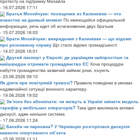
протесту на підтримку Михайла
- 16.07.2026 17:11
Братья Мосейчуки: похищение из Калиновки — что
известно на данный момент
По имеющейся официальной
информации, речь идет об исчезновении двух братьев
- 15.07.2026 16:03
Брати Мосейчуки: викрадення з Калинівки — що відомо
про резонансну справу
Що стало відомо громадськості
- 14.07.2026 16:01
Другий паспорт у Європі: де українцям найпростіше та
найшвидше отримати громадянство ЄС
Хоча процедура
набуття громадянства зазвичай займає роки, існують
- 23.06.2026 09:10
Як діяти при повітряній тревозі?
Правила поведінки в умовах
надзвичайної ситуації воєнного характеру.
- 19.06.2026 19:02
Зв’язок без абонплати: чи можуть в Україні змінити модель
тарифів у мобільних операторів?
Така ідея викликала активні
дискусії, адже нинішня система
- 17.06.2026 11:24
Басейн чи парковка? У Чернівцях розгорілася дискусія
навколо спортивного об’єкта
- 15.06.2026 11:11