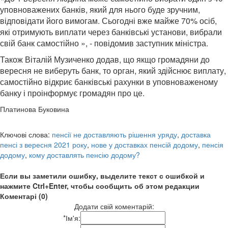
уповноважених банків, який для нього буде зручним,
відповідати його вимогам. Сьогодні вже майже 70% осіб,
які отримують виплати через банківські установи, вибрали
свій банк самостійно », - повідомив заступник міністра.
Також Віталій Музиченко додав, що якщо громадяни до
вересня не виберуть банк, то орган, який здійснює виплату,
самостійно відкриє банківські рахунки в уповноваженому
банку і проінформує громадян про це.
Платинова Буковина
Ключові слова:
пенсії не доставляють рішення уряду
,
доставка
пенсі з вересня 2021 року
,
нове у доставках пенсій додому
,
пенсія
додому
,
кому доставлять пенсію додому?
Если вы заметили ошибку, выделите текст с ошибкой и
нажмите Ctrl+Enter, чтобы сообщить об этом редакции
Коментарі (0)
Додати свій коментарій:
*
Ім'я: