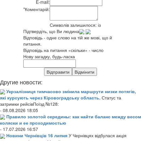
E-mail:
*
Коментарій:
Символів залишилося:
із
Підтвердіть, що Ви людина
Відповідь - одне слово на тій же мові, що й
питання.
Відповідь на питання «скільки» - число
Нову загадку, будь-ласка
Другие новости:
Укрзалізниця тимчасово змінила маршрути низки потягів,
які курсують через Кіровоградську область.
Статус та
затримки рейсівПоїзд №128:
- 08.08.2026 18:05
Правило золотой середины: как найти баланс между весом
коляски и ее проходимостью
- 17.07.2026 16:57
Новини Чернівців 16 липня
У Чернівцях відбулася акція