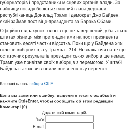
губернаторів і представники місцевих органів влади. За
найвищу посаду борються чинний глава держави,
республіканець Дональд Трамп і демократ Джо Байден,
який займав пост віце-президента за Барака Обами.
Офіційно підрахунок голосів ще не завершений, у багатьох
штатах різниця між претендентами на пост президента
становить десяті частки відсотка. Поки що у Байдена 248
голосів вибірників, а у Трампа - 214. Незважаючи на те що
остаточних результатів президентських виборів ще немає,
Трамп уже привітав своїх виборців з перемогою. У штабі
Байдена також висловили впевненість у перемозі.
Ключові слова:
вибори США
Если вы заметили ошибку, выделите текст с ошибкой и
нажмите Ctrl+Enter, чтобы сообщить об этом редакции
Коментарі (0)
Додати свій коментарій:
*
Ім'я:
E-mail: