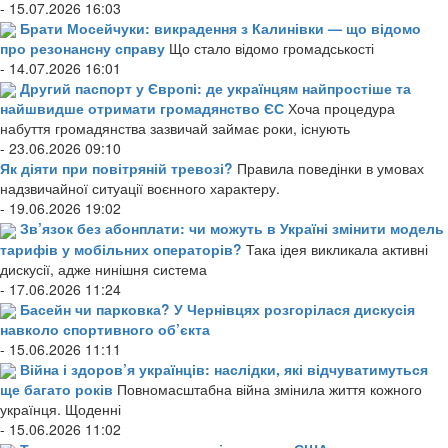
- 15.07.2026 16:03
Брати Мосейчуки: викрадення з Калинівки — що відомо
про резонансну справу
Що стало відомо громадськості
- 14.07.2026 16:01
Другий паспорт у Європі: де українцям найпростіше та
найшвидше отримати громадянство ЄС
Хоча процедура
набуття громадянства зазвичай займає роки, існують
- 23.06.2026 09:10
Як діяти при повітряній тревозі?
Правила поведінки в умовах
надзвичайної ситуації воєнного характеру.
- 19.06.2026 19:02
Зв’язок без абонплати: чи можуть в Україні змінити модель
тарифів у мобільних операторів?
Така ідея викликала активні
дискусії, адже нинішня система
- 17.06.2026 11:24
Басейн чи парковка? У Чернівцях розгорілася дискусія
навколо спортивного об’єкта
- 15.06.2026 11:11
Війна і здоров’я українців: наслідки, які відчуватимуться
ще багато років
Повномасштабна війна змінила життя кожного
українця. Щоденні
- 15.06.2026 11:02