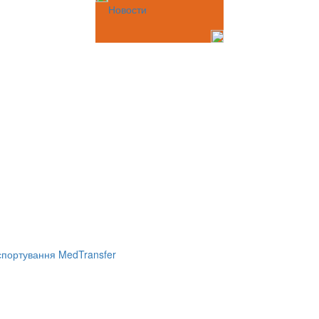
Новости
портування MedTransfer