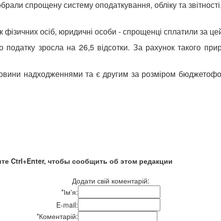
 обрали спрощену систему оподаткування, обліку та звітност
ок фізичних осіб, юридичні особи - спрощенці сплатили за цей
 податку зросла на 26,5 відсотки. За рахунок такого при
уковини надходженнями та є другим за розміром бюджетоф
те Ctrl+Enter, чтобы сообщить об этом редакции
Додати свій коментарій:
*
Ім'я:
E-mail:
*
Коментарій: