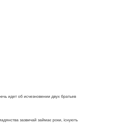
ь идет об исчезновении двух братьев
адянства зазвичай займає роки, існують