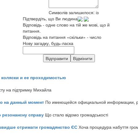
Символів залишилося:
із
Підтвердіть, що Ви людина
Відповідь - одне слово на тій же мові, що й
питання.
Відповідь на питання «скільки» - число
Нову загадку, будь-ласка
 коляски и ее проходимостью
сту на підтримку Михайла
но на данный момент
По имеющейся официальной информации, реч
о резонансну справу
Що стало відомо громадськості
айшвидше отримати громадянство ЄС
Хоча процедура набуття гром