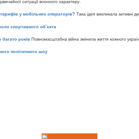
звичайної ситуації воєнного характеру.
ь тарифів у мобільних операторів?
Така ідея викликала активні д
коло спортивного об’єкта
е багато років
Повномасштабна війна змінила життя кожного украї
ного політичного шоу