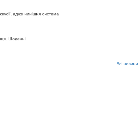
искусії, адже нинішня система
нця. Щоденні
Всі новини