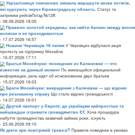
Укрзалізниця тимчасово змінила маршрути низки потягів,
які курсують через Кіровоградську область.
Статус та
затримки рейсівПоїзд №128:
- 08.08.2026 18:05
Правило золотой середины: как найти баланс между весом
коляски и ее проходимостью
- 17.07.2026 16:57
Новини Чернівців 16 липня
У Чернівцях відбулася акція
протесту на підтримку Михайла
- 16.07.2026 17:11
Братья Мосейчуки: похищение из Калиновки — что
известно на данный момент
По имеющейся официальной
информации, речь идет об исчезновении двух братьев
- 15.07.2026 16:03
Брати Мосейчуки: викрадення з Калинівки — що відомо
про резонансну справу
Що стало відомо громадськості
- 14.07.2026 16:01
Другий паспорт у Європі: де українцям найпростіше та
найшвидше отримати громадянство ЄС
Хоча процедура
набуття громадянства зазвичай займає роки, існують
- 23.06.2026 09:10
Як діяти при повітряній тревозі?
Правила поведінки в умовах