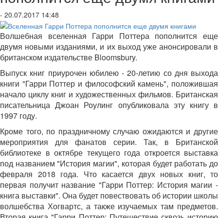
- 20.07.2017 14:48
Волшебная вселенная Гарри Поттера пополнится еще
двумя новыми изданиями, и их выход уже анонсировали в
британском издательстве Bloomsbury.
Выпуск книг приурочен юбилею - 20-летию со дня выхода
книги "Гарри Поттер и философский камень", положившая
начало циклу книг и художественных фильмов. Британская
писательница Джоан Роулинг опубликовала эту книгу в
1997 году.
Кроме того, по праздничному случаю ожидаются и другие
мероприятия для фанатов серии. Так, в Британской
библиотеке в октябре текущего года откроется выставка
под названием "История магии", которая будет работать до
февраля 2018 года. Что касается двух новых книг, то
первая получит название "Гарри Поттер: История магии -
книга выставки". Она будет повествовать об истории школы
волшебства Хогвартс, а также изучаемых там предметов.
Вторая книга "Гарри Поттер: Путешествие сквозь историю