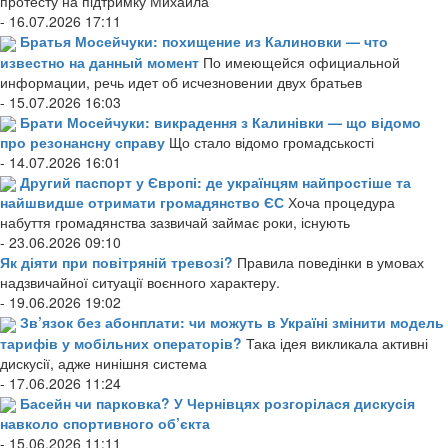
протесту на підтримку Михайла
- 16.07.2026 17:11
Братья Мосейчуки: похищение из Калиновки — что
известно на данный момент
По имеющейся официальной
информации, речь идет об исчезновении двух братьев
- 15.07.2026 16:03
Брати Мосейчуки: викрадення з Калинівки — що відомо
про резонансну справу
Що стало відомо громадськості
- 14.07.2026 16:01
Другий паспорт у Європі: де українцям найпростіше та
найшвидше отримати громадянство ЄС
Хоча процедура
набуття громадянства зазвичай займає роки, існують
- 23.06.2026 09:10
Як діяти при повітряній тревозі?
Правила поведінки в умовах
надзвичайної ситуації воєнного характеру.
- 19.06.2026 19:02
Зв’язок без абонплати: чи можуть в Україні змінити модель
тарифів у мобільних операторів?
Така ідея викликала активні
дискусії, адже нинішня система
- 17.06.2026 11:24
Басейн чи парковка? У Чернівцях розгорілася дискусія
навколо спортивного об’єкта
- 15.06.2026 11:11