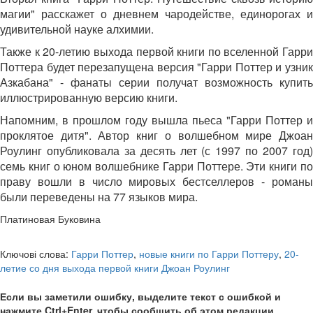
магии" расскажет о дневнем чародействе, единорогах и
удивительной науке алхимии.
Также к 20-летию выхода первой книги по вселенной Гарри
Поттера будет перезапущена версия "Гарри Поттер и узник
Азкабана" - фанаты серии получат возможность купить
иллюстрированную версию книги.
Напомним, в прошлом году вышла пьеса "Гарри Поттер и
проклятое дитя". Автор книг о волшебном мире Джоан
Роулинг опубликовала за десять лет (с 1997 по 2007 год)
семь книг о юном волшебнике Гарри Поттере. Эти книги по
праву вошли в число мировых бестселлеров - романы
были переведены на 77 языков мира.
Платиновая Буковина
Ключові слова:
Гарри Поттер
,
новые книги по Гарри Поттеру
,
20-
летие со дня выхода первой книги Джоан Роулинг
Если вы заметили ошибку, выделите текст с ошибкой и
нажмите Ctrl+Enter, чтобы сообщить об этом редакции