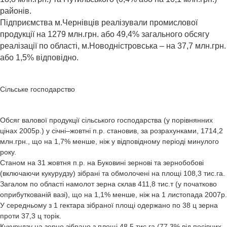
районів.
Підприємства м.Чернівців реалізували промислової
продукції на 1279 млн.грн. або 49,4% загального обсягу
реалізації по області, м.Новодністровська – на 37,7 млн.грн.
або 1,5% відповідно.
Cільське господарство
Обсяг валової продукції сільського господарства (у порівнянних
цінах 2005р.) у січні–жовтні п.р. становив, за розрахунками, 1714,2
млн.грн., що на 1,7% менше, ніж у відповідному періоді минулого
року.
Станом на 31 жовтня п.р. на Буковині зернові та зернобобові
(включаючи кукурудзу) зібрані та обмолочені на площі 108,3 тис.га.
Загалом по області намолот зерна склав 411,8 тис.т (у початково
оприбуткованій вазі), що на 1,1% менше, ніж на 1 листопада 2007р.
У середньому з 1 гектара зібраної площі одержано по 38 ц зерна
проти 37,3 ц торік.
Кукурудзу на зерно зібрано з площі 48,5 тис.га (77,3% від посівних