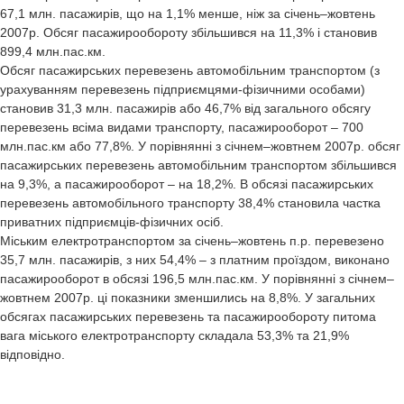
67,1 млн. пасажирів, що на 1,1% менше, ніж за січень–жовтень
2007р. Обсяг пасажирообороту збільшився на 11,3% і становив
899,4 млн.пас.км.
Обсяг пасажирських перевезень автомобільним транспортом (з
урахуванням перевезень підприємцями-фізичними особами)
становив 31,3 млн. пасажирів або 46,7% від загального обсягу
перевезень всіма видами транспорту, пасажирооборот – 700
млн.пас.км або 77,8%. У порівнянні з січнем–жовтнем 2007р. обсяг
пасажирських перевезень автомобільним транспортом збільшився
на 9,3%, а пасажирооборот – на 18,2%. В обсязі пасажирських
перевезень автомобільного транспорту 38,4% становила частка
приватних підприємців-фізичних осіб.
Міським електротранспортом за січень–жовтень п.р. перевезено
35,7 млн. пасажирів, з них 54,4% – з платним проїздом, виконано
пасажирооборот в обсязі 196,5 млн.пас.км. У порівнянні з січнем–
жовтнем 2007р. ці показники зменшились на 8,8%. У загальних
обсягах пасажирських перевезень та пасажирообороту питома
вага міського електротранспорту складала 53,3% та 21,9%
відповідно.