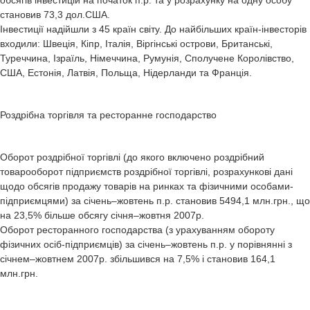
обсягів інвестицій на початок п.р. та у розрахунку на одну особу
становив 73,3 дол.США.
Інвестиції надійшли з 45 країн світу. До найбільших країн-інвесторів
входили: Швеція, Кіпр, Італія, Віргінські острови, Британські,
Туреччина, Ізраїль, Німеччина, Румунія, Сполучене Королівство,
США, Естонія, Латвія, Польща, Нідерланди та Франція.
Роздрібна торгівля та ресторанне господарство
Оборот роздрібної торгівлі (до якого включено роздрібний
товарооборот підприємств роздрібної торгівлі, розрахункові дані
щодо обсягів продажу товарів на ринках та фізичними особами-
підприємцями) за січень–жовтень п.р. становив 5494,1 млн.грн., що
на 23,5% більше обсягу січня–жовтня 2007р.
Оборот ресторанного господарства (з урахуванням обороту
фізичних осіб-підприємців) за січень–жовтень п.р. у порівнянні з
січнем–жовтнем 2007р. збільшився на 7,5% і становив 164,1
млн.грн.