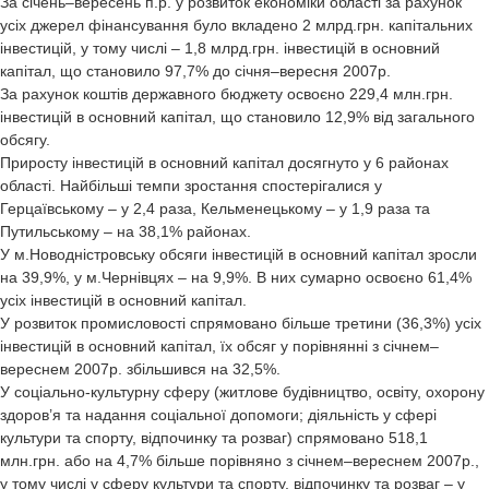
За січень–вересень п.р. у розвиток економіки області за рахунок
усіх джерел фінансування було вкладено 2 млрд.грн. капітальних
інвестицій, у тому числі – 1,8 млрд.грн. інвестицій в основний
капітал, що становило 97,7% до січня–вересня 2007р.
За рахунок коштів державного бюджету освоєно 229,4 млн.грн.
інвестицій в основний капітал, що становило 12,9% від загального
обсягу.
Приросту інвестицій в основний капітал досягнуто у 6 районах
області. Найбільші темпи зростання спостерігалися у
Герцаївському – у 2,4 раза, Кельменецькому – у 1,9 раза та
Путильському – на 38,1% районах.
У м.Новодністровську обсяги інвестицій в основний капітал зросли
на 39,9%, у м.Чернівцях – на 9,9%. В них сумарно освоєно 61,4%
усіх інвестицій в основний капітал.
У розвиток промисловості спрямовано більше третини (36,3%) усіх
інвестицій в основний капітал, їх обсяг у порівнянні з січнем–
вереснем 2007р. збільшився на 32,5%.
У соціально-культурну сферу (житлове будівництво, освіту, охорону
здоров’я та надання соціальної допомоги; діяльність у сфері
культури та спорту, відпочинку та розваг) спрямовано 518,1
млн.грн. або на 4,7% більше порівняно з січнем–вереснем 2007р.,
у тому числі у сферу культури та спорту, відпочинку та розваг – у