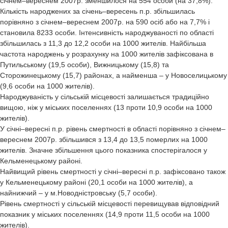
січнем–вереснем 2007р. зменшилося на 554 особи (на 37,8%).
Кількість народжених за січень–вересень п.р. збільшилась
порівняно з січнем–вереснем 2007р. на 590 осіб або на 7,7% і
становила 8233 особи. Інтенсивність народжуваності по області
збільшилась з 11,3 до 12,2 особи на 1000 жителів. Найбільша
частота народжень у розрахунку на 1000 жителів зафіксована в
Путильському (19,5 особи), Вижницькому (15,8) та
Сторожинецькому (15,7) районах, а найменша – у Новоселицькому
(9,6 особи на 1000 жителів).
Народжуваність у сільській місцевості залишається традиційно
вищою, ніж у міських поселеннях (13 проти 10,9 особи на 1000
жителів).
У січні–вересні п.р. рівень смертності в області порівняно з січнем–
вереснем 2007р. збільшився з 13,4 до 13,5 померлих на 1000
жителів. Значне збільшення цього показника спостерігалося у
Кельменецькому районі.
Найвищий рівень смертності у січні–вересні п.р. зафіксовано також
у Кельменецькому районі (20,1 особи на 1000 жителів), а
найнижчий – у м.Новодністровську (5,7 особи).
Рівень смертності у сільській місцевості перевищував відповідний
показник у міських поселеннях (14,9 проти 11,5 особи на 1000
жителів).