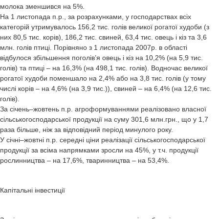
молока зменшився на 5%.
На 1 листопада п.р., за розрахунками, у господарствах всіх
категорій утримувалось 156,2 тис. голів великої рогатої худоби (з
них 80,5 тис. корів), 186,2 тис. свиней, 63,4 тис. овець і кіз та 3,6
млн. голів птиці. Порівняно з 1 листопада 2007р. в області
відбулося збільшення поголів’я овець і кіз на 10,2% (на 5,9 тис.
голів) та птиці – на 16,3% (на 498,1 тис. голів). Водночас великої
рогатої худоби поменшало на 2,4% або на 3,8 тис. голів (у тому
числі корів – на 4,6% (на 3,9 тис.)), свиней – на 6,4% (на 12,6 тис.
голів).
За січень–жовтень п.р. агроформуваннями реалізовано власної
сільськогосподарської продукції на суму 301,6 млн.грн., що у 1,7
раза більше, ніж за відповідний період минулого року.
У січні–жовтні п.р. середні ціни реалізації сільськогосподарської
продукції за всіма напрямками зросли на 45%, у т.ч. продукції
рослинництва – на 17,6%, тваринництва – на 53,4%.
Капітальні інвестиції