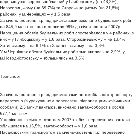
перевищував середньообласний у Глибоцькому (на 48,2%),
Новоселицькому (на 39,7%) та Сторожинецькому (на 21,8%)
районах, у м.Чернівцях – у 1,5 раза.
За січень–жовтень п.р. підприємствами виконано будівельних робіт
на 845,9 млн.грн., що становило 99% до січня–жовтня 2007р.
Нарощення обсягів будівельних робіт спостерігалося у 4 районах, з
них – у Глибоцькому – у 1,8 раза, Сторожинецькому – на 13,4%,
Хотинському – на 6,1% та Заставнівському – на 3,8%.
У м.Чернівцях обсяги будівельних робіт зменшились на 2,9%, у
м.Новодністровську – збільшились на 3,5%.
Транспорт
За січень–жовтень п.р. підприємствами автомобільного транспорту
перевезено (з урахуванням перевезень підприємцями-фізичними
особами) 2,5 млн.т вантажів, виконано вантажооборот в обсязі
677,4 млн.ткм.
У порівнянні з січнем–жовтнем 2007р. обсяг перевезених вантажів
збільшився на 16,5%, вантажооборот – у 1,6 раза.
Пасажирським транспортом за січень–жовтень п.р. перевезено