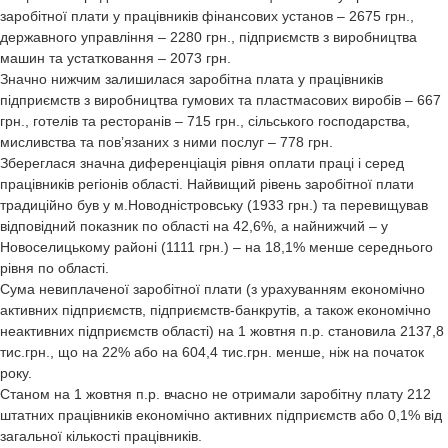
заробітної плати у працівників фінансових установ – 2675 грн.,
державного управління – 2280 грн., підприємств з виробництва
машин та устатковання – 2073 грн.
Значно нижчим залишилася заробітна плата у працівників
підприємств з виробництва гумових та пластмасових виробів – 667
грн., готелів та ресторанів – 715 грн., сільського господарства,
мисливства та пов’язаних з ними послуг – 778 грн.
Збереглася значна диференціація рівня оплати праці і серед
працівників регіонів області. Найвищий рівень заробітної плати
традиційно був у м.Новодністровську (1933 грн.) та перевищував
відповідний показник по області на 42,6%, а найнижчий – у
Новоселицькому районі (1111 грн.) – на 18,1% менше середнього
рівня по області.
Сума невиплаченої заробітної плати (з урахуванням економічно
активних підприємств, підприємств-банкрутів, а також економічно
неактивних підприємств області) на 1 жовтня п.р. становила 2137,8
тис.грн., що на 22% або на 604,4 тис.грн. менше, ніж на початок
року.
Станом на 1 жовтня п.р. вчасно не отримали заробітну плату 212
штатних працівників економічно активних підприємств або 0,1% від
загальної кількості працівників.