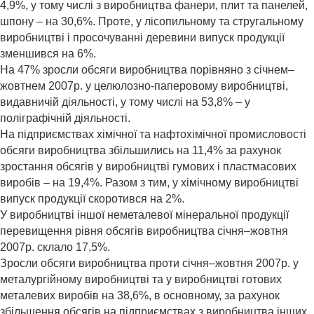
4,9%, у тому числі з виробництва фанери, плит та панелей,
шпону – на 30,6%. Проте, у лісопильному та стругальному
виробництві і просочуванні деревини випуск продукції
зменшився на 6%.
На 47% зросли обсяги виробництва порівняно з січнем–
жовтнем 2007р. у целюлозно-паперовому виробництві,
видавничій діяльності, у тому числі на 53,8% – у
поліграфічній діяльності.
На підприємствах хімічної та нафтохімічної промисловості
обсяги виробництва збільшились на 11,4% за рахунок
зростання обсягів у виробництві гумових і пластмасових
виробів – на 19,4%. Разом з тим, у хімічному виробництві
випуск продукції скоротився на 2%.
У виробництві іншої неметалевої мінеральної продукції
перевищення рівня обсягів виробництва січня–жовтня
2007р. склало 17,5%.
Зросли обсяги виробництва проти січня–жовтня 2007р. у
металургійному виробництві та у виробництві готових
металевих виробів на 38,6%, в основному, за рахунок
збільшення обсягів на підприємствах з виробництва інших