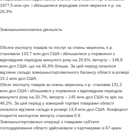
1977,5 млн.грн. і збільшилися впродовж січня–вересня п.р. на
26,3%.
Зовнішньоекономічна діяльність
Обсяги експорту товарів та послуг за січень–вересень п.р.
становили 133,7 млн.дол.США і збільшилися у порівнянні з
відповідним періодом минулого року на 20,6%, імпорту – 148,8
млн.дол.США, що на 45,8% більше. За цей період склалося
від’ємне сальдо зовнішньоторговельного балансу області в розмірі
15,1 млн.дол.США.
Обсяг експорту товарів за січень–вересень п.р. становив 131,2
млн.дол.США і збільшився у порівнянні з відповідним періодом
минулого року на 20,7%, імпорту – 145 млн.дол.США та зріс на
46,2%. За цей період у зовнішній торгівлі товарами області
склалося від’ємне сальдо в розмірі 13,8 млн.дол.США. Коефіцієнт
покриття експортом імпорту становив 0,9.
Зовнішньоторговельні операції з товарами суб’єкти
господарювання області здійснювали з партнерами із 67 країн