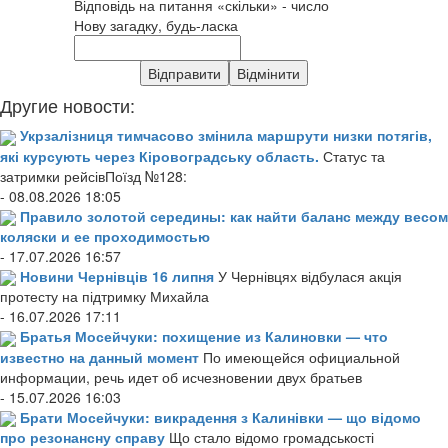
Відповідь на питання «скільки» - число
Нову загадку, будь-ласка
Другие новости:
Укрзалізниця тимчасово змінила маршрути низки потягів,
які курсують через Кіровоградську область.
Статус та
затримки рейсівПоїзд №128:
- 08.08.2026 18:05
Правило золотой середины: как найти баланс между весом
коляски и ее проходимостью
- 17.07.2026 16:57
Новини Чернівців 16 липня
У Чернівцях відбулася акція
протесту на підтримку Михайла
- 16.07.2026 17:11
Братья Мосейчуки: похищение из Калиновки — что
известно на данный момент
По имеющейся официальной
информации, речь идет об исчезновении двух братьев
- 15.07.2026 16:03
Брати Мосейчуки: викрадення з Калинівки — що відомо
про резонансну справу
Що стало відомо громадськості