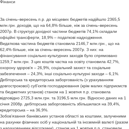
Фінанси
За січень–вересень п.р. до місцевих бюджетів надійшло 2365,5
млн.грн. доходів, що на 64,8% більше, ніж за січень–вересень
2007р. В структурі дохідної частини бюджетів 74,1% складали
офіційні трансферти, 18,9% – податкові надходження.
Видаткова частина бюджетів становила 2146,7 млн.грн., що на
62,4% більше, ніж за січень–вересень 2007р. З них: на
фінансування соціально-культурних заходів було спрямовано
1259,7 млн.грн. З цих коштів частка на освіту становила 42,7%,
охорону здоров’я – 26,9%, соціальний захист та соціальне
забезпечення – 24,3%, інші соціально-культурні заходи – 6,1%.
Дебіторська та кредиторська заборгованість (з урахуванням
довгострокової) суб’єктів господарювання (крім малих підприємств
та бюджетних установ) станом на 1 жовтня п.р. становила
відповідно 2725,3 млн.грн. та 3196,5 млн.грн. Відносно даних на 1
січня 2008р. дебіторська заборгованість збільшилася на 39,4%,
кредиторська – на 36,9%.
Зобов’язання банківських установ області за коштами, залученими
на рахунки фізичних осіб у національній та іноземній валюті (разом
з нарахованими відсотками), станом на 1 жовтня п.р. становили