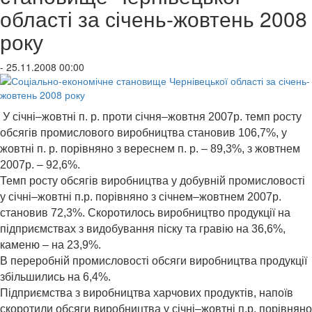
області за січень-жовтень 2008
року
- 25.11.2008 00:00
У січні–жовтні п. р. проти січня–жовтня 2007р. темп росту
обсягів промислового виробництва становив 106,7%, у
жовтні п. р. порівняно з вереснем п. р. – 89,3%, з жовтнем
2007р. – 92,6%.
Темп росту обсягів виробництва у добувній промисловості
у січні–жовтні п.р. порівняно з січнем–жовтнем 2007р.
становив 72,3%. Скоротилось виробництво продукції на
підприємствах з видобування піску та гравію на 36,6%,
каменю – на 23,9%.
В переробній промисловості обсяги виробництва продукції
збільшились на 6,4%.
Підприємства з виробництва харчових продуктів, напоїв
скоротили обсяги виробництва у січні–жовтні п.р. порівняно