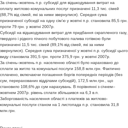
За січень–жовтень п.р. субсидії для відшкодування витрат на
оплату житлово-комунальних послуг призначені 11,3 тис. сімей
(88,7% від сімей, які за ними звернулися). Середня сума
призначеної субсидії на одну сім’ю у жовтні п.р. становила 85,5 грн.
проти 79 грн. у жовтні 2007р.
Субсидії на відшкодування витрат для придбання скрапленого газу,
твердого і рідкого пічного побутового палива готівкою були
призначені 11,5 тис. сімей (89,1% від сімей, які за ними
звернулися). Середня сума призначеної у жовтні п.р. субсидії цього
виду становила 391,5 грн. проти 375,9 грн. у жовтні 2007р.
За січень–жовтень п.р. населенню області було нараховано до
сплати за житло та комунальні послуги 158,8 млн.грн. Фактично
сплачено, включаючи погашення боргів попередніх періодів (без
сум, перерахованих відділами субсидій), 172,5 млн.грн., що
становило 108,6% до сум нарахувань. В порівнянні з січнем–
жовтнем 2007р. рівень сплати збільшився на 6,3 в.п.
Заборгованість населення області з платежів за житлово-
комунальні послуги станом на 1 листопада п.р. становила 31,8
млн.грн.