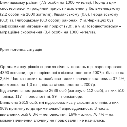
Вижницькому районі (7,9 особи на 1000 жителів). Поряд з цим,
спостерігався міграційний приріст населення у Кельменецькому
(2,2 особи на 1000 жителів), Кіцманському (0,6), Герцаївському
(0,3) та Глибоцькому (0,0 особи) районах. У м.Чернівцях був
зафіксований міграційний приріст (7,8), а у м.Новодністровську –
міграційне скорочення (3,4 особи на 1000 жителів).
Криміногенна ситуація
Органами внутрішніх справ за січень–жовтень п.р. зареєстровано
4393 злочини, що в порівнянні з січнем–жовтнем 2007р. більше на
2,5%. Частка тяжких та особливо тяжких злочинів становила 37,4%,
що менше на 1,3 в.п., ніж за січень–жовтень 2007р.
Від злочинів постраждало 2686 осіб (загинуло 112 осіб), з яких 510
– жінки, 117 – неповнолітні, 99 – пенсіонери.
Виявлено 2619 осіб, які підозрювались у скоєнні злочинів, з них
96% притягнуто до кримінальної відповідальності. З числа
виявлених осіб 6,3% – неповнолітні, 16% – жінки, 76,4% – на
момент вчинення злочину не працювали і не навчались.