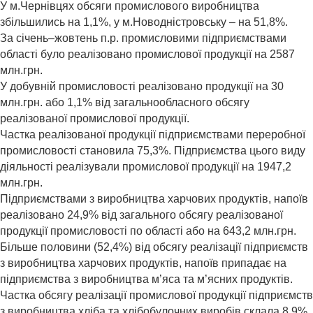
У м.Чернівцях обсяги промислового виробництва
збільшились на 1,1%, у м.Новодністровську – на 51,8%.
За січень–жовтень п.р. промисловими підприємствами
області було реалізовано промислової продукції на 2587
млн.грн.
У добувній промисловості реалізовано продукції на 30
млн.грн. або 1,1% від загальнообласного обсягу
реалізованої промислової продукції.
Частка реалізованої продукції підприємствами переробної
промисловості становила 75,3%. Підприємства цього виду
діяльності реалізували промислової продукції на 1947,2
млн.грн.
Підприємствами з виробництва харчових продуктів, напоїв
реалізовано 24,9% від загального обсягу реалізованої
продукції промисловості по області або на 643,2 млн.грн.
Більше половини (52,4%) від обсягу реалізації підприємств
з виробництва харчових продуктів, напоїв припадає на
підприємства з виробництва м’яса та м’ясних продуктів.
Частка обсягу реалізації промислової продукції підприємств
з виробництва хліба та хлібобулочних виробів склала 8,9%,