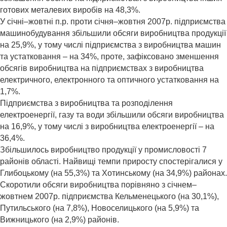
готових металевих виробів на 48,3%.
У січні–жовтні п.р. проти січня–жовтня 2007р. підприємства
машинобудування збільшили обсяги виробництва продукції
на 25,9%, у тому числі підприємства з виробництва машин
та устатковання – на 34%, проте, зафіксовано зменшення
обсягів виробництва на підприємствах з виробництва
електричного, електронного та оптичного устатковання на
1,7%.
Підприємства з виробництва та розподілення
електроенергії, газу та води збільшили обсяги виробництва
на 16,9%, у тому числі з виробництва електроенергії – на
36,4%.
Збільшилось виробництво продукції у промисловості 7
районів області. Найвищі темпи приросту спостерігалися у
Глибоцькому (на 55,3%) та Хотинському (на 34,9%) районах.
Скоротили обсяги виробництва порівняно з січнем–
жовтнем 2007р. підприємства Кельменецького (на 30,1%),
Путильського (на 7,8%), Новоселицького (на 5,9%) та
Вижницького (на 2,9%) районів.