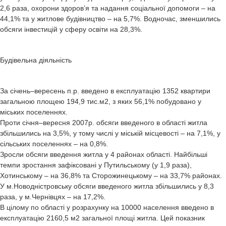
2,6 раза, охорони здоров’я та надання соціальної допомоги – на
44,1% та у житлове будівництво – на 5,7%. Водночас, зменшились
обсяги інвестицій у сферу освіти на 28,3%.
Будівельна діяльність
За січень–вересень п.р. введено в експлуатацію 1352 квартири
загальною площею 194,9 тис.м2, з яких 56,1% побудовано у
міських поселеннях.
Проти січня–вересня 2007р. обсяги введеного в області житла
збільшились на 3,5%, у тому числі у міській місцевості – на 7,1%, у
сільських поселеннях – на 0,8%.
Зросли обсяги введення житла у 4 районах області. Найбільші
темпи зростання зафіксовані у Путильському (у 1,9 раза),
Хотинському – на 36,8% та Сторожинецькому – на 33,7% районах.
У м.Новодністровську обсяги введеного житла збільшились у 8,3
раза, у м.Чернівцях – на 17,2%.
В цілому по області у розрахунку на 10000 населення введено в
експлуатацію 2160,5 м2 загальної площі житла. Цей показник