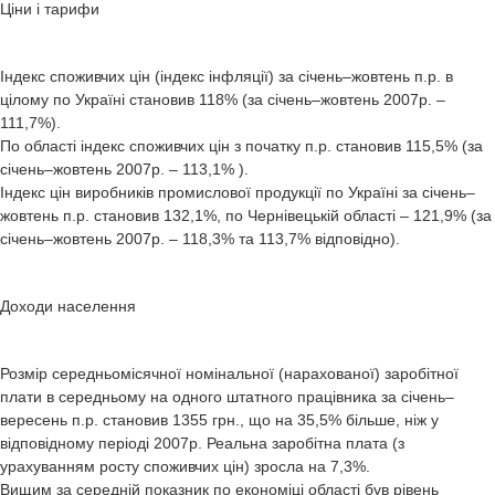
Ціни і тарифи
Індекс споживчих цін (індекс інфляції) за січень–жовтень п.р. в
цілому по Україні становив 118% (за січень–жовтень 2007р. –
111,7%).
По області індекс споживчих цін з початку п.р. становив 115,5% (за
січень–жовтень 2007р. – 113,1% ).
Індекс цін виробників промислової продукції по Україні за січень–
жовтень п.р. становив 132,1%, по Чернівецькій області – 121,9% (за
січень–жовтень 2007р. – 118,3% та 113,7% відповідно).
Доходи населення
Розмір середньомісячної номінальної (нарахованої) заробітної
плати в середньому на одного штатного працівника за січень–
вересень п.р. становив 1355 грн., що на 35,5% більше, ніж у
відповідному періоді 2007р. Реальна заробітна плата (з
урахуванням росту споживчих цін) зросла на 7,3%.
Вищим за середній показник по економіці області був рівень