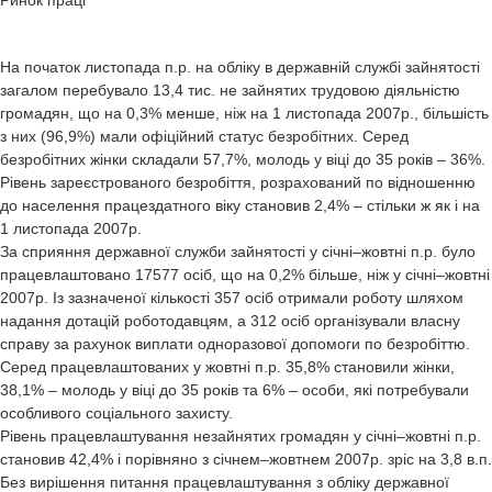
Ринок праці
На початок листопада п.р. на обліку в державній службі зайнятості
загалом перебувало 13,4 тис. не зайнятих трудовою діяльністю
громадян, що на 0,3% менше, ніж на 1 листопада 2007р., більшість
з них (96,9%) мали офіційний статус безробітних. Серед
безробітних жінки складали 57,7%, молодь у віці до 35 років – 36%.
Рівень зареєстрованого безробіття, розрахований по відношенню
до населення працездатного віку становив 2,4% – стільки ж як і на
1 листопада 2007р.
За сприяння державної служби зайнятості у січні–жовтні п.р. було
працевлаштовано 17577 осіб, що на 0,2% більше, ніж у січні–жовтні
2007р. Із зазначеної кількості 357 осіб отримали роботу шляхом
надання дотацій роботодавцям, а 312 осіб організували власну
справу за рахунок виплати одноразової допомоги по безробіттю.
Серед працевлаштованих у жовтні п.р. 35,8% становили жінки,
38,1% – молодь у віці до 35 років та 6% – особи, які потребували
особливого соціального захисту.
Рівень працевлаштування незайнятих громадян у січні–жовтні п.р.
становив 42,4% і порівняно з січнем–жовтнем 2007р. зріс на 3,8 в.п.
Без вирішення питання працевлаштування з обліку державної