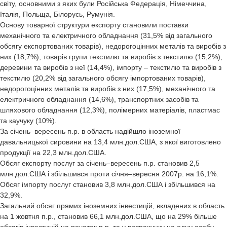
світу, основними з яких були Російська Федерація, Німеччина,
Італія, Польща, Білорусь, Румунія.
Основу товарної структури експорту становили поставки
механічного та електричного обладнання (31,5% від загального
обсягу експортованих товарів), недорогоцінних металів та виробів з
них (18,7%), товарів групи текстилю та виробів з текстилю (15,2%),
деревини та виробів з неї (14,4%), імпорту – текстилю та виробів з
текстилю (20,2% від загального обсягу імпортованих товарів),
недорогоцінних металів та виробів з них (17,5%), механічного та
електричного обладнання (14,6%), транспортних засобів та
шляхового обладнання (12,3%), полімерних матеріалів, пластмас
та каучуку (10%).
За січень–вересень п.р. в область надійшло іноземної
давальницької сировини на 13,4 млн.дол.США, з якої виготовлено
продукції на 22,3 млн.дол.США.
Обсяг експорту послуг за січень–вересень п.р. становив 2,5
млн.дол.США і збільшився проти січня–вересня 2007р. на 16,1%.
Обсяг імпорту послуг становив 3,8 млн.дол.США і збільшився на
32,9%.
Загальний обсяг прямих іноземних інвестицій, вкладених в область
на 1 жовтня п.р., становив 66,1 млн.дол.США, що на 29% більше