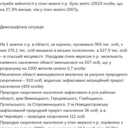
служби зайнятості у січні–жовтні п.р. було знято 10523 особи, що
на 27,3% менше, ніж у січні–жовтні 2007р.
Демографічна ситуація
На 1 жовтня п.р. в області, за оцінкою, проживало 904 тис. осіб, з
них 376,1 тис. осіб мешкало в міських поселеннях, а 527,9 тис. осіб
– в сільській місцевості. Упродовж січня–вересня п.р. чисельність
наявного населення області зменшилася на 507 осіб, що у
розрахунку на 1000 жителів склало 0,7 особи.
Населення області зменшувалося виключно за рахунок природного
скорочення – 910 осіб, водночас зафіксовано міграційний приріст
населення (403 особи).
Природне скорочення населення зафіксовано в усіх районах
області, крім Вижницького, Герцаївського, Глибоцького,
Путильського, та Сторожинецького. У м.Новодністровську
зафіксований природний приріст населення 36 осіб, а в
м.Чернівцях – природне скорочення 111 осіб.
Природне скорочення населення у січні–вересні п.р. порівняно з