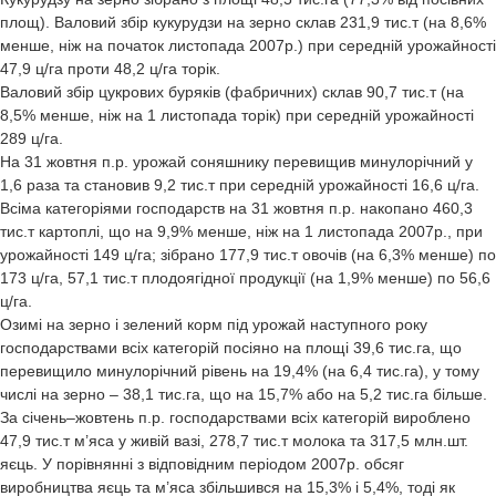
площ). Валовий збір кукурудзи на зерно склав 231,9 тис.т (на 8,6%
менше, ніж на початок листопада 2007р.) при середній урожайності
47,9 ц/га проти 48,2 ц/га торік.
Валовий збір цукрових буряків (фабричних) склав 90,7 тис.т (на
8,5% менше, ніж на 1 листопада торік) при середній урожайності
289 ц/га.
На 31 жовтня п.р. урожай соняшнику перевищив минулорічний у
1,6 раза та становив 9,2 тис.т при середній урожайності 16,6 ц/га.
Всіма категоріями господарств на 31 жовтня п.р. накопано 460,3
тис.т картоплі, що на 9,9% менше, ніж на 1 листопада 2007р., при
урожайності 149 ц/га; зібрано 177,9 тис.т овочів (на 6,3% менше) по
173 ц/га, 57,1 тис.т плодоягідної продукції (на 1,9% менше) по 56,6
ц/га.
Озимі на зерно і зелений корм під урожай наступного року
господарствами всіх категорій посіяно на площі 39,6 тис.га, що
перевищило минулорічний рівень на 19,4% (на 6,4 тис.га), у тому
числі на зерно – 38,1 тис.га, що на 15,7% або на 5,2 тис.га більше.
За січень–жовтень п.р. господарствами всіх категорій вироблено
47,9 тис.т м’яса у живій вазі, 278,7 тис.т молока та 317,5 млн.шт.
яєць. У порівнянні з відповідним періодом 2007р. обсяг
виробництва яєць та м’яса збільшився на 15,3% і 5,4%, тоді як