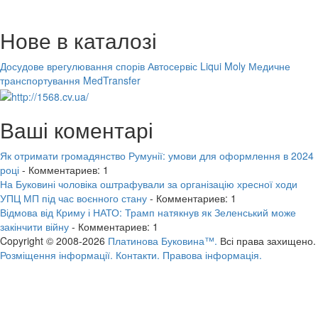
Нове в каталозі
Досудове врегулювання спорів
Автосервіс Liqui Moly
Медичне
транспортування MedTransfer
Ваші коментарі
Як отримати громадянство Румунії: умови для оформлення в 2024
році
- Комментариев: 1
На Буковині чоловіка оштрафували за організацію хресної ходи
УПЦ МП під час воєнного стану
- Комментариев: 1
Відмова від Криму і НАТО: Трамп натякнув як Зеленський може
закінчити війну
- Комментариев: 1
Copyright © 2008-2026
Платинова Буковина™.
Всі права захищено.
Розміщення інформації.
Контакти.
Правова інформація.