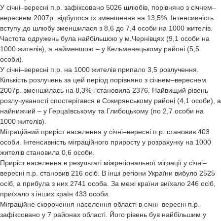
У січні–вересні п.р. зафіксовано 5026 шлюбів, порівняно з січнем–
вереснем 2007р. відбулося їх зменшення на 13,5%. Інтенсивність
вступу до шлюбу зменшилася з 8,6 до 7,4 особи на 1000 жителів.
Частота одружень була найбільшою у м.Чернівцях (9,1 особи на
1000 жителів), а найменшою – у Кельменецькому районі (5,5
особи).
У січні–вересні п.р. на 1000 жителів припало 3,5 розлучення.
Кількість розлучень за цей період порівняно з січнем–вереснем
2007р. зменшилась на 8,3% і становила 2376. Найвищий рівень
розлучуваності спостерігався в Сокирянському районі (4,1 особи), а
найнижчий – у Герцаївському та Глибоцькому (по 2,7 особи на
1000 жителів).
Міграційний приріст населення у січні–вересні п.р. становив 403
особи. Інтенсивність міграційного приросту у розрахунку на 1000
жителів становила 0,6 особи.
Приріст населення в результаті міжрегіональної міграції у січні–
вересні п.р. становив 216 осіб. В інші регіони України вибуло 2525
осіб, а прибула з них 2741 особа. За межі країни виїхало 246 осіб,
приїхало з інших країн 433 особи.
Міграційне скорочення населення області в січні–вересні п.р.
зафіксовано у 7 районах області. Його рівень був найбільшим у