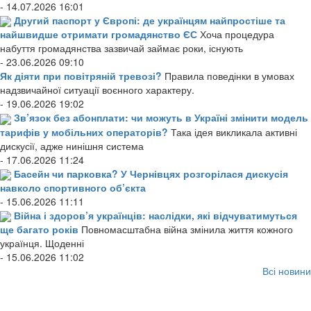
- 14.07.2026 16:01
Другий паспорт у Європі: де українцям найпростіше та
найшвидше отримати громадянство ЄС
Хоча процедура
набуття громадянства зазвичай займає роки, існують
- 23.06.2026 09:10
Як діяти при повітряній тревозі?
Правила поведінки в умовах
надзвичайної ситуації воєнного характеру.
- 19.06.2026 19:02
Зв’язок без абонплати: чи можуть в Україні змінити модель
тарифів у мобільних операторів?
Така ідея викликала активні
дискусії, адже нинішня система
- 17.06.2026 11:24
Басейн чи парковка? У Чернівцях розгорілася дискусія
навколо спортивного об’єкта
- 15.06.2026 11:11
Війна і здоров’я українців: наслідки, які відчуватимуться
ще багато років
Повномасштабна війна змінила життя кожного
українця. Щоденні
- 15.06.2026 11:02
Всі новини