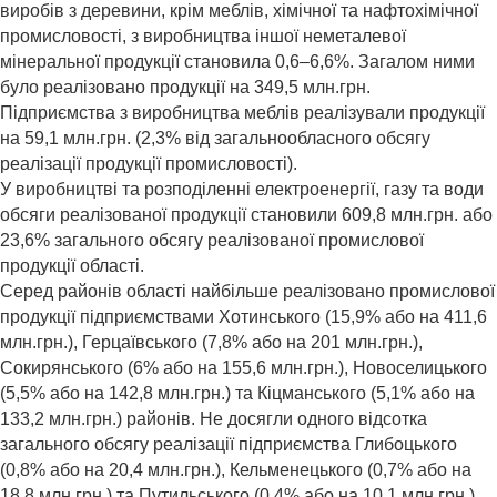
виробів з деревини, крім меблів, хімічної та нафтохімічної
промисловості, з виробництва іншої неметалевої
мінеральної продукції становила 0,6–6,6%. Загалом ними
було реалізовано продукції на 349,5 млн.грн.
Підприємства з виробництва меблів реалізували продукції
на 59,1 млн.грн. (2,3% від загальнообласного обсягу
реалізації продукції промисловості).
У виробництві та розподіленні електроенергії, газу та води
обсяги реалізованої продукції становили 609,8 млн.грн. або
23,6% загального обсягу реалізованої промислової
продукції області.
Серед районів області найбільше реалізовано промислової
продукції підприємствами Хотинського (15,9% або на 411,6
млн.грн.), Герцаївського (7,8% або на 201 млн.грн.),
Сокирянського (6% або на 155,6 млн.грн.), Новоселицького
(5,5% або на 142,8 млн.грн.) та Кіцманського (5,1% або на
133,2 млн.грн.) районів. Не досягли одного відсотка
загального обсягу реалізації підприємства Глибоцького
(0,8% або на 20,4 млн.грн.), Кельменецького (0,7% або на
18,8 млн.грн.) та Путильського (0,4% або на 10,1 млн.грн.)