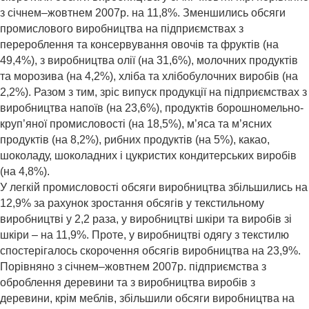
з січнем–жовтнем 2007р. на 11,8%. Зменшились обсяги
промислового виробництва на підприємствах з
перероблення та консервування овочів та фруктів (на
49,4%), з виробництва олії (на 31,6%), молочних продуктів
та морозива (на 4,2%), хліба та хлібобулочних виробів (на
2,2%). Разом з тим, зріс випуск продукції на підприємствах з
виробництва напоїв (на 23,6%), продуктів борошномельно-
круп’яної промисловості (на 18,5%), м’яса та м’ясних
продуктів (на 8,2%), рибних продуктів (на 5%), какао,
шоколаду, шоколадних і цукристих кондитерських виробів
(на 4,8%).
У легкій промисловості обсяги виробництва збільшились на
12,9% за рахунок зростання обсягів у текстильному
виробництві у 2,2 раза, у виробництві шкіри та виробів зі
шкіри – на 11,9%. Проте, у виробництві одягу з текстилю
спостерігалось скорочення обсягів виробництва на 23,9%.
Порівняно з січнем–жовтнем 2007р. підприємства з
оброблення деревини та з виробництва виробів з
деревини, крім меблів, збільшили обсяги виробництва на