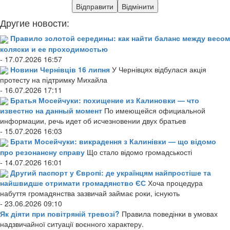
Другие новости:
Правило золотой середины: как найти баланс между весом
коляски и ее проходимостью
- 17.07.2026 16:57
Новини Чернівців 16 липня
У Чернівцях відбулася акція
протесту на підтримку Михайла
- 16.07.2026 17:11
Братья Мосейчуки: похищение из Калиновки — что
известно на данный момент
По имеющейся официальной
информации, речь идет об исчезновении двух братьев
- 15.07.2026 16:03
Брати Мосейчуки: викрадення з Калинівки — що відомо
про резонансну справу
Що стало відомо громадськості
- 14.07.2026 16:01
Другий паспорт у Європі: де українцям найпростіше та
найшвидше отримати громадянство ЄС
Хоча процедура
набуття громадянства зазвичай займає роки, існують
- 23.06.2026 09:10
Як діяти при повітряній тревозі?
Правила поведінки в умовах
надзвичайної ситуації воєнного характеру.