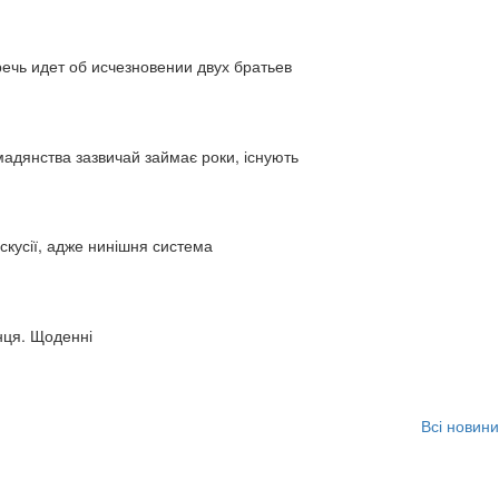
ь идет об исчезновении двух братьев
адянства зазвичай займає роки, існують
искусії, адже нинішня система
нця. Щоденні
Всі новини