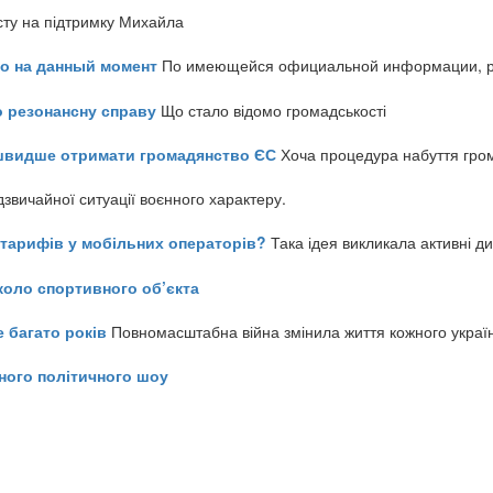
сту на підтримку Михайла
но на данный момент
По имеющейся официальной информации, реч
о резонансну справу
Що стало відомо громадськості
айшвидше отримати громадянство ЄС
Хоча процедура набуття гром
звичайної ситуації воєнного характеру.
ь тарифів у мобільних операторів?
Така ідея викликала активні д
коло спортивного об’єкта
е багато років
Повномасштабна війна змінила життя кожного украї
ного політичного шоу