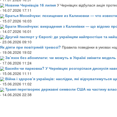
Новини Чернівців 16 липня
У Чернівцях відбулася акція проте
- 16.07.2026 17:11
Братья Мосейчуки: похищение из Калиновки — что извест
- 15.07.2026 16:03
Брати Мосейчуки: викрадення з Калинівки — що відомо пр
- 14.07.2026 16:01
Другий паспорт у Європі: де українцям найпростіше та н
- 23.06.2026 09:10
Як діяти при повітряній тревозі?
Правила поведінки в умовах над
- 19.06.2026 19:02
Зв’язок без абонплати: чи можуть в Україні змінити модел
- 17.06.2026 11:24
Басейн чи парковка? У Чернівцях розгорілася дискусія нав
- 15.06.2026 11:11
Війна і здоров’я українців: наслідки, які відчуватимуться щ
- 15.06.2026 11:02
Трамп перетворює державні символи США на частину влас
- 14.06.2026 22:38