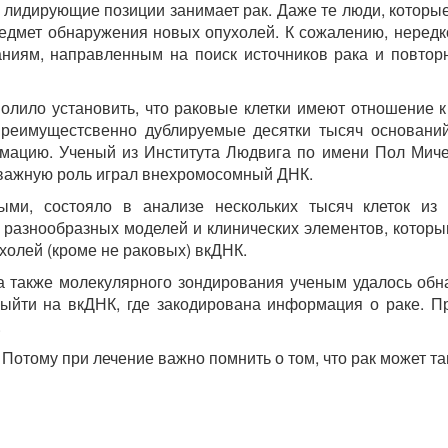
лидирующие позиции занимает рак. Даже те люди, которые 
мет обнаружения новых опухолей. К сожалению, нередко сл
иям, направленным на поиск источников рака и повторно
олило установить, что раковые клетки имеют отношение к
реимущестсвенно дублируемые десятки тысяч оснований.
мацию. Ученый из Института Людвига по имени Пол Мичел 
 важную роль играл внехромосомный ДНК.
ыми, состояло в анализе нескольких тысяч клеток из
разнообразных моделей и клинических элементов, которым
холей (кроме не раковых) вкДНК.
а также молекулярного зондирования ученым удалось обн
ыйти на вкДНК, где закодирована информация о раке. Пр
.
 Потому при лечение важно помнить о том, что рак может т