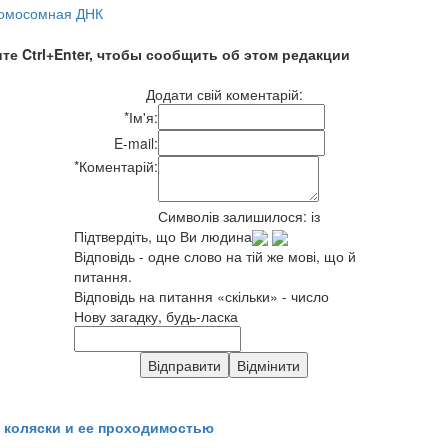
омосомная ДНК
те Ctrl+Enter, чтобы сообщить об этом редакции
Додати свій коментарій:
*
Ім'я:
E-mail:
*
Коментарій:
Символів залишилося:
із
Підтвердіть, що Ви людина
Відповідь - одне слово на тій же мові, що й
питання.
Відповідь на питання «скільки» - число
Нову загадку, будь-ласка
 коляски и ее проходимостью