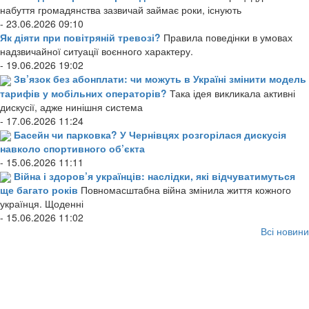
набуття громадянства зазвичай займає роки, існують
- 23.06.2026 09:10
Як діяти при повітряній тревозі?
Правила поведінки в умовах
надзвичайної ситуації воєнного характеру.
- 19.06.2026 19:02
Зв’язок без абонплати: чи можуть в Україні змінити модель
тарифів у мобільних операторів?
Така ідея викликала активні
дискусії, адже нинішня система
- 17.06.2026 11:24
Басейн чи парковка? У Чернівцях розгорілася дискусія
навколо спортивного об’єкта
- 15.06.2026 11:11
Війна і здоров’я українців: наслідки, які відчуватимуться
ще багато років
Повномасштабна війна змінила життя кожного
українця. Щоденні
- 15.06.2026 11:02
Всі новини