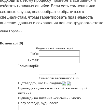
подходить к этому процессу, проверять все записи и
избегать типичных ошибок. Если есть сомнения или
сложные случаи, целесообразно обратиться к
специалистам, чтобы гарантировать правильность
внесения данных и сохранения вашего трудового стажа.
Анна Горбань
Коментарі (0)
Додати свій коментарій:
*
Ім'я:
E-mail:
*
Коментарій:
Символів залишилося:
із
Підтвердіть, що Ви людина
Відповідь - одне слово на тій же мові, що й
питання.
Відповідь на питання «скільки» - число
Нову загадку, будь-ласка