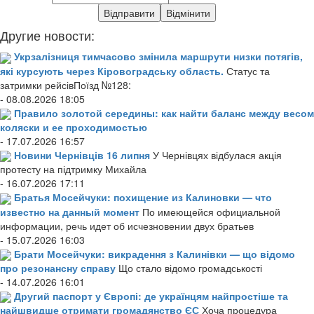
Другие новости:
Укрзалізниця тимчасово змінила маршрути низки потягів,
які курсують через Кіровоградську область.
Статус та
затримки рейсівПоїзд №128:
- 08.08.2026 18:05
Правило золотой середины: как найти баланс между весом
коляски и ее проходимостью
- 17.07.2026 16:57
Новини Чернівців 16 липня
У Чернівцях відбулася акція
протесту на підтримку Михайла
- 16.07.2026 17:11
Братья Мосейчуки: похищение из Калиновки — что
известно на данный момент
По имеющейся официальной
информации, речь идет об исчезновении двух братьев
- 15.07.2026 16:03
Брати Мосейчуки: викрадення з Калинівки — що відомо
про резонансну справу
Що стало відомо громадськості
- 14.07.2026 16:01
Другий паспорт у Європі: де українцям найпростіше та
найшвидше отримати громадянство ЄС
Хоча процедура