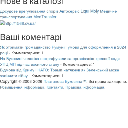
Нове в каталозі
Досудове врегулювання спорів
Автосервіс Liqui Moly
Медичне
транспортування MedTransfer
Ваші коментарі
Як отримати громадянство Румунії: умови для оформлення в 2024
році
- Комментариев: 1
На Буковині чоловіка оштрафували за організацію хресної ходи
УПЦ МП під час воєнного стану
- Комментариев: 1
Відмова від Криму і НАТО: Трамп натякнув як Зеленський може
закінчити війну
- Комментариев: 1
Copyright © 2008-2026
Платинова Буковина™.
Всі права захищено.
Розміщення інформації.
Контакти.
Правова інформація.