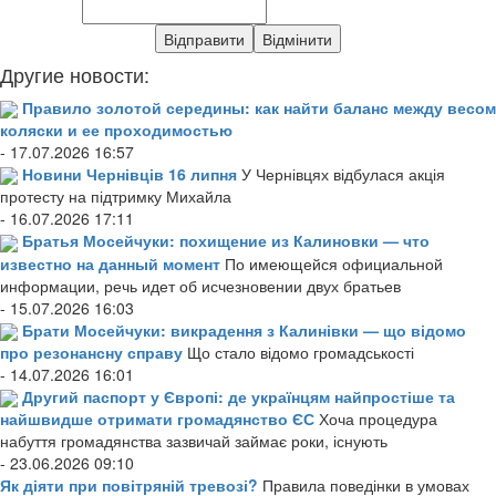
Другие новости:
Правило золотой середины: как найти баланс между весом
коляски и ее проходимостью
- 17.07.2026 16:57
Новини Чернівців 16 липня
У Чернівцях відбулася акція
протесту на підтримку Михайла
- 16.07.2026 17:11
Братья Мосейчуки: похищение из Калиновки — что
известно на данный момент
По имеющейся официальной
информации, речь идет об исчезновении двух братьев
- 15.07.2026 16:03
Брати Мосейчуки: викрадення з Калинівки — що відомо
про резонансну справу
Що стало відомо громадськості
- 14.07.2026 16:01
Другий паспорт у Європі: де українцям найпростіше та
найшвидше отримати громадянство ЄС
Хоча процедура
набуття громадянства зазвичай займає роки, існують
- 23.06.2026 09:10
Як діяти при повітряній тревозі?
Правила поведінки в умовах