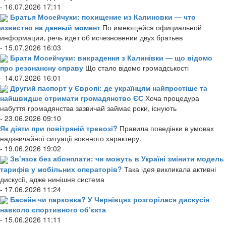
- 16.07.2026 17:11
Братья Мосейчуки: похищение из Калиновки — что
известно на данный момент
По имеющейся официальной
информации, речь идет об исчезновении двух братьев
- 15.07.2026 16:03
Брати Мосейчуки: викрадення з Калинівки — що відомо
про резонансну справу
Що стало відомо громадськості
- 14.07.2026 16:01
Другий паспорт у Європі: де українцям найпростіше та
найшвидше отримати громадянство ЄС
Хоча процедура
набуття громадянства зазвичай займає роки, існують
- 23.06.2026 09:10
Як діяти при повітряній тревозі?
Правила поведінки в умовах
надзвичайної ситуації воєнного характеру.
- 19.06.2026 19:02
Зв’язок без абонплати: чи можуть в Україні змінити модель
тарифів у мобільних операторів?
Така ідея викликала активні
дискусії, адже нинішня система
- 17.06.2026 11:24
Басейн чи парковка? У Чернівцях розгорілася дискусія
навколо спортивного об’єкта
- 15.06.2026 11:11