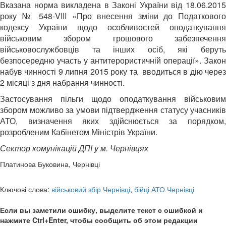
Вказана норма викладена в Законі України від 18.06.2015
року № 548-VIII «Про внесення зміни до Податкового
кодексу України щодо особливостей оподаткування
військовим збором грошового забезпечення
військовослужбовців та інших осіб, які беруть
безпосередню участь у антитерористичній операції». Закон
набув чинності 9 липня 2015 року та вводиться в дію через
2 місяці з дня набрання чинності.
Застосування пільги щодо оподаткування військовим
збором можливо за умови підтвердження статусу учасників
АТО, визначення яких здійснюється за порядком,
розробленим Кабінетом Міністрів України.
Сектор комунікацій ДПІ у м. Чернівцях
Платинова Буковина, Чернівці
Ключові слова:
військовий збір Чернівці
,
бійці АТО Чернівці
Если вы заметили ошибку, выделите текст с ошибкой и
нажмите Ctrl+Enter, чтобы сообщить об этом редакции