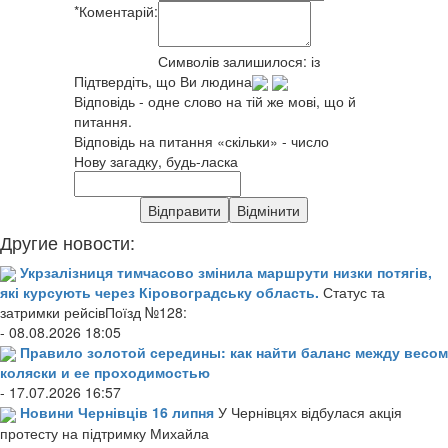
*
Коментарій:
Символів залишилося:
із
Підтвердіть, що Ви людина
Відповідь - одне слово на тій же мові, що й
питання.
Відповідь на питання «скільки» - число
Нову загадку, будь-ласка
Другие новости:
Укрзалізниця тимчасово змінила маршрути низки потягів,
які курсують через Кіровоградську область.
Статус та
затримки рейсівПоїзд №128:
- 08.08.2026 18:05
Правило золотой середины: как найти баланс между весом
коляски и ее проходимостью
- 17.07.2026 16:57
Новини Чернівців 16 липня
У Чернівцях відбулася акція
протесту на підтримку Михайла