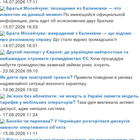
- 16.07.2026 17:11
Братья Мосейчуки: похищение из Калиновки — что
известно на данный момент
По имеющейся официальной
информации, речь идет об исчезновении двух братьев
- 15.07.2026 16:03
Брати Мосейчуки: викрадення з Калинівки — що відомо
про резонансну справу
Що стало відомо громадськості
- 14.07.2026 16:01
Другий паспорт у Європі: де українцям найпростіше та
найшвидше отримати громадянство ЄС
Хоча процедура
набуття громадянства зазвичай займає роки, існують
- 23.06.2026 09:10
Як діяти при повітряній тревозі?
Правила поведінки в умовах
надзвичайної ситуації воєнного характеру.
- 19.06.2026 19:02
Зв’язок без абонплати: чи можуть в Україні змінити модель
тарифів у мобільних операторів?
Така ідея викликала активні
дискусії, адже нинішня система
- 17.06.2026 11:24
Басейн чи парковка? У Чернівцях розгорілася дискусія
навколо спортивного об’єкта
- 15.06.2026 11:11
Війна і здоров’я українців: наслідки, які відчуватимуться