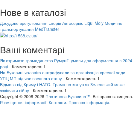
Нове в каталозі
Досудове врегулювання спорів
Автосервіс Liqui Moly
Медичне
транспортування MedTransfer
Ваші коментарі
Як отримати громадянство Румунії: умови для оформлення в 2024
році
- Комментариев: 1
На Буковині чоловіка оштрафували за організацію хресної ходи
УПЦ МП під час воєнного стану
- Комментариев: 1
Відмова від Криму і НАТО: Трамп натякнув як Зеленський може
закінчити війну
- Комментариев: 1
Copyright © 2008-2026
Платинова Буковина™.
Всі права захищено.
Розміщення інформації.
Контакти.
Правова інформація.