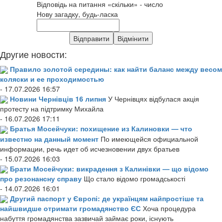
Відповідь на питання «скільки» - число
Нову загадку, будь-ласка
Другие новости:
Правило золотой середины: как найти баланс между весом
коляски и ее проходимостью
- 17.07.2026 16:57
Новини Чернівців 16 липня
У Чернівцях відбулася акція
протесту на підтримку Михайла
- 16.07.2026 17:11
Братья Мосейчуки: похищение из Калиновки — что
известно на данный момент
По имеющейся официальной
информации, речь идет об исчезновении двух братьев
- 15.07.2026 16:03
Брати Мосейчуки: викрадення з Калинівки — що відомо
про резонансну справу
Що стало відомо громадськості
- 14.07.2026 16:01
Другий паспорт у Європі: де українцям найпростіше та
найшвидше отримати громадянство ЄС
Хоча процедура
набуття громадянства зазвичай займає роки, існують