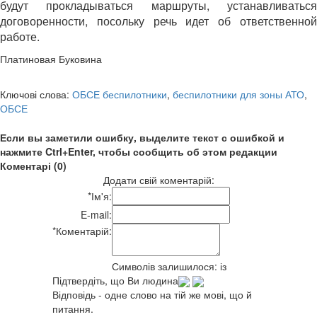
будут прокладываться маршруты, устанавливаться
договоренности, посольку речь идет об ответственной
работе.
Платиновая Буковина
Ключові слова:
ОБСЕ беспилотники
,
беспилотники для зоны АТО
,
ОБСЕ
Если вы заметили ошибку, выделите текст с ошибкой и
нажмите Ctrl+Enter, чтобы сообщить об этом редакции
Коментарі (0)
Додати свій коментарій:
*
Ім'я:
E-mail:
*
Коментарій:
Символів залишилося:
із
Підтвердіть, що Ви людина
Відповідь - одне слово на тій же мові, що й
питання.