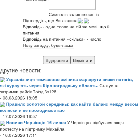
Символів залишилося:
із
Підтвердіть, що Ви людина
Відповідь - одне слово на тій же мові, що й
питання.
Відповідь на питання «скільки» - число
Нову загадку, будь-ласка
Другие новости:
Укрзалізниця тимчасово змінила маршрути низки потягів,
які курсують через Кіровоградську область.
Статус та
затримки рейсівПоїзд №128:
- 08.08.2026 18:05
Правило золотой середины: как найти баланс между весом
коляски и ее проходимостью
- 17.07.2026 16:57
Новини Чернівців 16 липня
У Чернівцях відбулася акція
протесту на підтримку Михайла
- 16.07.2026 17:11