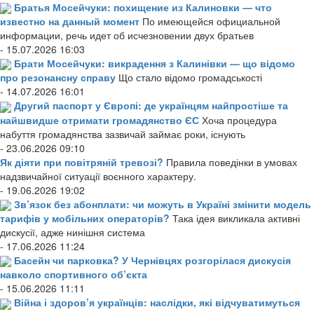
Братья Мосейчуки: похищение из Калиновки — что
известно на данный момент
По имеющейся официальной
информации, речь идет об исчезновении двух братьев
- 15.07.2026 16:03
Брати Мосейчуки: викрадення з Калинівки — що відомо
про резонансну справу
Що стало відомо громадськості
- 14.07.2026 16:01
Другий паспорт у Європі: де українцям найпростіше та
найшвидше отримати громадянство ЄС
Хоча процедура
набуття громадянства зазвичай займає роки, існують
- 23.06.2026 09:10
Як діяти при повітряній тревозі?
Правила поведінки в умовах
надзвичайної ситуації воєнного характеру.
- 19.06.2026 19:02
Зв’язок без абонплати: чи можуть в Україні змінити модель
тарифів у мобільних операторів?
Така ідея викликала активні
дискусії, адже нинішня система
- 17.06.2026 11:24
Басейн чи парковка? У Чернівцях розгорілася дискусія
навколо спортивного об’єкта
- 15.06.2026 11:11
Війна і здоров’я українців: наслідки, які відчуватимуться