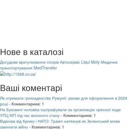
Нове в каталозі
Досудове врегулювання спорів
Автосервіс Liqui Moly
Медичне
транспортування MedTransfer
Ваші коментарі
Як отримати громадянство Румунії: умови для оформлення в 2024
році
- Комментариев: 1
На Буковині чоловіка оштрафували за організацію хресної ходи
УПЦ МП під час воєнного стану
- Комментариев: 1
Відмова від Криму і НАТО: Трамп натякнув як Зеленський може
закінчити війну
- Комментариев: 1