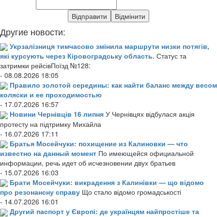
Другие новости:
Укрзалізниця тимчасово змінила маршрути низки потягів,
які курсують через Кіровоградську область.
Статус та
затримки рейсівПоїзд №128:
- 08.08.2026 18:05
Правило золотой середины: как найти баланс между весом
коляски и ее проходимостью
- 17.07.2026 16:57
Новини Чернівців 16 липня
У Чернівцях відбулася акція
протесту на підтримку Михайла
- 16.07.2026 17:11
Братья Мосейчуки: похищение из Калиновки — что
известно на данный момент
По имеющейся официальной
информации, речь идет об исчезновении двух братьев
- 15.07.2026 16:03
Брати Мосейчуки: викрадення з Калинівки — що відомо
про резонансну справу
Що стало відомо громадськості
- 14.07.2026 16:01
Другий паспорт у Європі: де українцям найпростіше та