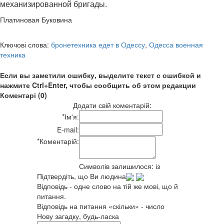
механизированной бригады.
Платиновая Буковина
Ключові слова:
бронетехника едет в Одессу
,
Одесса военная
техника
Если вы заметили ошибку, выделите текст с ошибкой и
нажмите Ctrl+Enter, чтобы сообщить об этом редакции
Коментарі (0)
Додати свій коментарій:
*
Ім'я:
E-mail:
*
Коментарій:
Символів залишилося:
із
Підтвердіть, що Ви людина
Відповідь - одне слово на тій же мові, що й
питання.
Відповідь на питання «скільки» - число
Нову загадку, будь-ласка