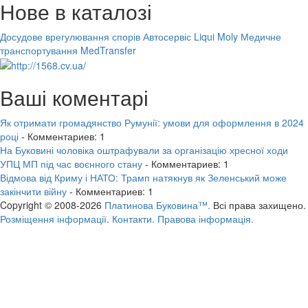
Нове в каталозі
Досудове врегулювання спорів
Автосервіс Liqui Moly
Медичне
транспортування MedTransfer
Ваші коментарі
Як отримати громадянство Румунії: умови для оформлення в 2024
році
- Комментариев: 1
На Буковині чоловіка оштрафували за організацію хресної ходи
УПЦ МП під час воєнного стану
- Комментариев: 1
Відмова від Криму і НАТО: Трамп натякнув як Зеленський може
закінчити війну
- Комментариев: 1
Copyright © 2008-2026
Платинова Буковина™.
Всі права захищено.
Розміщення інформації.
Контакти.
Правова інформація.