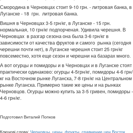
Смородина в Черновцах стоит 9-10 грн. - литровая банка, в
Луганске - 18 грн. литровая банка.
Вишня в Черновцах 3-5 грн/кг, в Луганске -
15 грн.
нормальная,
10 грн/кг подпорченая. Удивила черешня. В
Черновцах в разгар сезона она была 3-6 грн/кг в
зависимости от качества фруктов и самого рынка (сегодня
черешни почти нет), в Луганске черешня стоит 25 грн/кг
повсеместно, хотя еще сезон и черешни на базарах много.
А вот огурцы и помидоры и в Черновцах и в Луганске стоят
практически одинаково: огурцы 4-5грн/кг, помидоры 4-6 грн/
кг на Восточном рынке Луганска, 7-8 грн/кг на Центральном
рынке Луганска. Примерно такие же цены и на рынках
Черновцов. Огурцы можно купить за 3-5 гривен, помидоры -
4-6 грн/кг.
Подготовил Виталий Попков
Ключові слова:
Черновцы
,
цены
,
фрукты
,
сравнение цен Восток