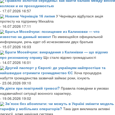
Правило золотой середины: как найти баланс между весом
коляски и ее проходимостью
- 17.07.2026 16:57
Новини Чернівців 16 липня
У Чернівцях відбулася акція
протесту на підтримку Михайла
- 16.07.2026 17:11
Братья Мосейчуки: похищение из Калиновки — что
известно на данный момент
По имеющейся официальной
информации, речь идет об исчезновении двух братьев
- 15.07.2026 16:03
Брати Мосейчуки: викрадення з Калинівки — що відомо
про резонансну справу
Що стало відомо громадськості
- 14.07.2026 16:01
Другий паспорт у Європі: де українцям найпростіше та
найшвидше отримати громадянство ЄС
Хоча процедура
набуття громадянства зазвичай займає роки, існують
- 23.06.2026 09:10
Як діяти при повітряній тревозі?
Правила поведінки в умовах
надзвичайної ситуації воєнного характеру.
- 19.06.2026 19:02
Зв’язок без абонплати: чи можуть в Україні змінити модель
тарифів у мобільних операторів?
Така ідея викликала активні
дискусії, адже нинішня система