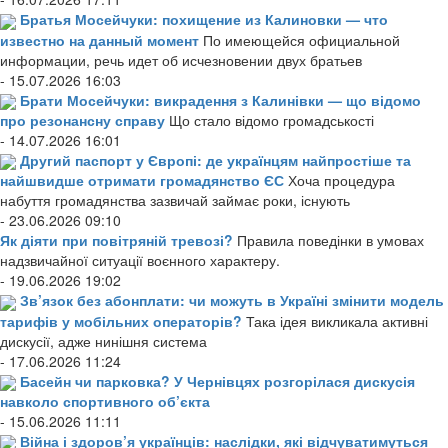
Братья Мосейчуки: похищение из Калиновки — что
известно на данный момент
По имеющейся официальной
информации, речь идет об исчезновении двух братьев
- 15.07.2026 16:03
Брати Мосейчуки: викрадення з Калинівки — що відомо
про резонансну справу
Що стало відомо громадськості
- 14.07.2026 16:01
Другий паспорт у Європі: де українцям найпростіше та
найшвидше отримати громадянство ЄС
Хоча процедура
набуття громадянства зазвичай займає роки, існують
- 23.06.2026 09:10
Як діяти при повітряній тревозі?
Правила поведінки в умовах
надзвичайної ситуації воєнного характеру.
- 19.06.2026 19:02
Зв’язок без абонплати: чи можуть в Україні змінити модель
тарифів у мобільних операторів?
Така ідея викликала активні
дискусії, адже нинішня система
- 17.06.2026 11:24
Басейн чи парковка? У Чернівцях розгорілася дискусія
навколо спортивного об’єкта
- 15.06.2026 11:11
Війна і здоров’я українців: наслідки, які відчуватимуться