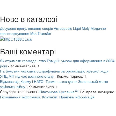
Нове в каталозі
Досудове врегулювання спорів
Автосервіс Liqui Moly
Медичне
транспортування MedTransfer
Ваші коментарі
Як отримати громадянство Румунії: умови для оформлення в 2024
році
- Комментариев: 1
На Буковині чоловіка оштрафували за організацію хресної ходи
УПЦ МП під час воєнного стану
- Комментариев: 1
Відмова від Криму і НАТО: Трамп натякнув як Зеленський може
закінчити війну
- Комментариев: 1
Copyright © 2008-2026
Платинова Буковина™.
Всі права захищено.
Розміщення інформації.
Контакти.
Правова інформація.