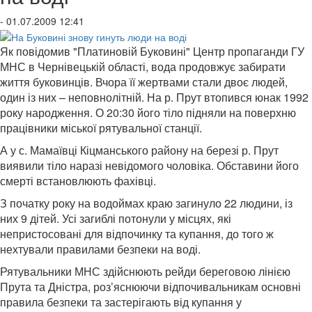
- 01.07.2009 12:41
Як повідомив "Платиновій Буковині" Центр пропаганди ГУ
МНС в Чернівецькій області, вода продовжує забирати
життя буковинців. Вчора її жертвами стали двоє людей,
один із них – неповнолітній. На р. Прут втопився юнак 1992
року народження. О 20:30 його тіло підняли на поверхню
працівники міської рятувальної станції.
А у с. Мамаївці Кіцманського району на березі р. Прут
виявили тіло наразі невідомого чоловіка. Обставини його
смерті встановлюють фахівці.
З початку року на водоймах краю загинуло 22 людини, із
них 9 дітей. Усі загиблі потонули у місцях, які
непристосовані для відпочинку та купання, до того ж
нехтували правилами безпеки на воді.
Рятувальники МНС здійснюють рейди береговою лінією
Прута та Дністра, роз’яснюючи відпочивальникам основні
правила безпеки та застерігають від купання у