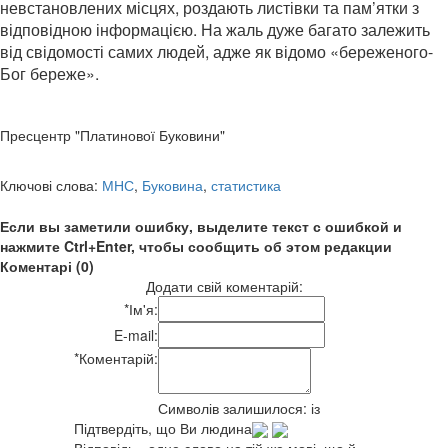
невстановлених місцях, роздають листівки та пам’ятки з
відповідною інформацією. На жаль дуже багато залежить
від свідомості самих людей, адже як відомо «береженого-
Бог береже».
Пресцентр "Платинової Буковини"
Ключові слова:
МНС
,
Буковина
,
статистика
Если вы заметили ошибку, выделите текст с ошибкой и
нажмите Ctrl+Enter, чтобы сообщить об этом редакции
Коментарі (0)
Додати свій коментарій:
*
Ім'я:
E-mail:
*
Коментарій:
Символів залишилося:
із
Підтвердіть, що Ви людина
Відповідь - одне слово на тій же мові, що й