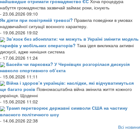
найшвидше отримати громадянство ЄС
Хоча процедура
набуття громадянства зазвичай займає роки, існують
- 23.06.2026 09:10
Як діяти при повітряній тревозі?
Правила поведінки в умовах
надзвичайної ситуації воєнного характеру.
- 19.06.2026 19:02
Зв’язок без абонплати: чи можуть в Україні змінити модель
тарифів у мобільних операторів?
Така ідея викликала активні
дискусії, адже нинішня система
- 17.06.2026 11:24
Басейн чи парковка? У Чернівцях розгорілася дискусія
навколо спортивного об’єкта
- 15.06.2026 11:11
Війна і здоров’я українців: наслідки, які відчуватимуться
ще багато років
Повномасштабна війна змінила життя кожного
українця. Щоденні
- 15.06.2026 11:02
Трамп перетворює державні символи США на частину
власного політичного шоу
- 14.06.2026 22:38
Всі новини