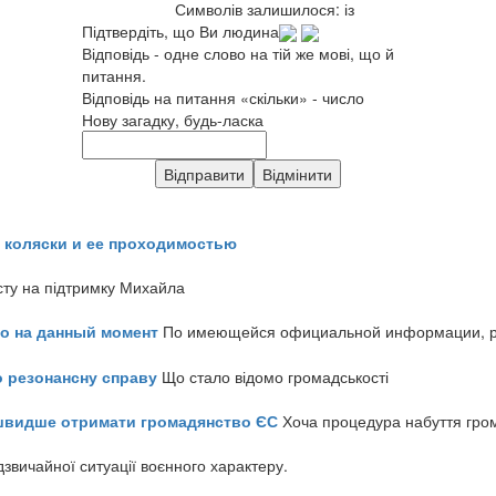
Символів залишилося:
із
Підтвердіть, що Ви людина
Відповідь - одне слово на тій же мові, що й
питання.
Відповідь на питання «скільки» - число
Нову загадку, будь-ласка
 коляски и ее проходимостью
сту на підтримку Михайла
но на данный момент
По имеющейся официальной информации, реч
о резонансну справу
Що стало відомо громадськості
айшвидше отримати громадянство ЄС
Хоча процедура набуття гром
звичайної ситуації воєнного характеру.