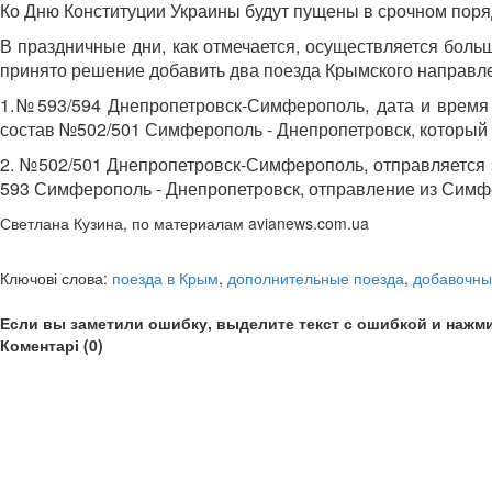
Ко Дню Конституции Украины будут пущены в срочном поряд
В праздничные дни, как отмечается, осуществляется больш
принято решение добавить два поезда Крымского направл
1.№593/594 Днепропетровск-Симферополь, дата и время о
состав №502/501 Симферополь - Днепропетровск, который о
2. №502/501 Днепропетровск-Симферополь, отправляется эт
593 Симферополь - Днепропетровск, отправление из Симферо
Светлана Кузина, по материалам avianews.com.ua
Ключові слова:
поезда в Крым
,
дополнительные поезда
,
добавочны
Если вы заметили ошибку, выделите текст с ошибкой и нажми
Коментарі (0)