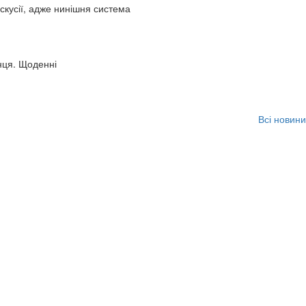
искусії, адже нинішня система
нця. Щоденні
Всі новини