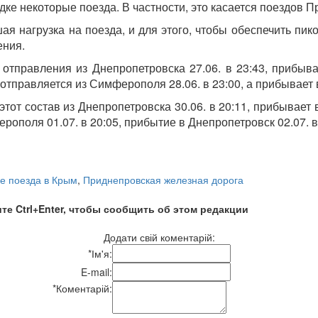
ке некоторые поезда. В частности, это касается поездов 
ая нагрузка на поезда, и для этого, чтобы обеспечить пи
ения.
тправления из Днепропетровска 27.06. в 23:43, прибывае
тправляется из Симферополя 28.06. в 23:00, а прибывает в
от состав из Днепропетровска 30.06. в 20:11, прибывает в
поля 01.07. в 20:05, прибытие в Днепропетровск 02.07. в 
е поезда в Крым
,
Приднепровская железная дорога
те Ctrl+Enter, чтобы сообщить об этом редакции
Додати свій коментарій:
*
Ім'я:
E-mail:
*
Коментарій: