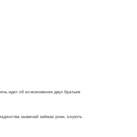
ь идет об исчезновении двух братьев
адянства зазвичай займає роки, існують