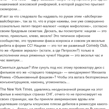
навязчивой эсесовской униформой, в которой радостно прыгают
скоморохи…
И вот за что следовало бы надавать по рукам этим «айсбергам-
вайсбергам», так за то, что в угаре наживы, они уже совершенно
сознательно лепят-творят-малюют «новую мифологию», согласно
своим бредовым сюжетам. Дескать, вы посмотрите: нацизм — это
легко, прикольно, клево, весело! Это типичное офисное
сообщество, это труженики факса-ксерокса и совсем уж веселые
ребята в форме СС! Нацизм — это тот же развязный Comedy Club,
то же «Кривое зеркало» (кстати, а где Петросян?) только в
исполнении иных ряженных чучел! Нацизм — это веселья час и
час вампуки…
Смеяться дальше? Или сунуть под нос этому провокатору диск с
фильмом его же «старшего товарища» — кинодокумент Михаила
Ромма «Обыкновенный фашизм»? Чтобы эта ватага безтормозных
конъюнктурщиков, наконец, угомонилась…
The New York Times, удивляясь неоднозначной реакции на этот
фильм в некоторых странах СНГ, отчего-то не прогнозирует на
своих страницах, как бы приняли американские вдовы или
уцелевшие солдаты клоунские пляски дебилов в режиссуре какого-
нибудь «…берга» на гробах сотен и тысяч погибших во Вьетнаме