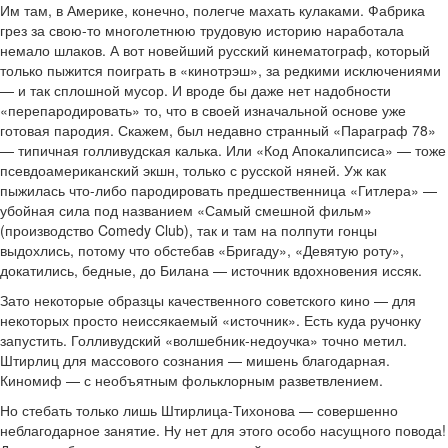
Им там, в Америке, конечно, полегче махать кулаками. Фабрика
грез за свою-то многолетнюю трудовую историю наработала
немало шлаков. А вот новейший русский кинематограф, который
только пыжится поиграть в «кинотрэш», за редкими исключениями
— и так сплошной мусор. И вроде бы даже нет надобности
«перепародировать» то, что в своей изначальной основе уже
готовая пародия. Скажем, был недавно странный «Параграф 78»
— типичная голливудская калька. Или «Код Апокалипсиса» — тоже
псевдоамериканский экшн, только с русской няней. Уж как
пыжилась что-либо пародировать предшественница «Гитлера» —
убойная сила под названием «Самый смешной фильм»
(производство Comedy Club), так и там на полпути гонцы
выдохлись, потому что обстебав «Бригаду», «Девятую роту»,
докатились, бедные, до Билана — источник вдохновения иссяк.
Зато некоторые образцы качественного советского кино — для
некоторых просто неиссякаемый «источник». Есть куда ручонку
запустить. Голливудский «волшебник-недоучка» точно метил.
Штирлиц для массового сознания — мишень благодарная.
Киномиф — с необъятным фольклорным разветвлением.
Но стебать только лишь Штирлица-Тихонова — совершенно
неблагодарное занятие. Ну нет для этого особо насущного повода!