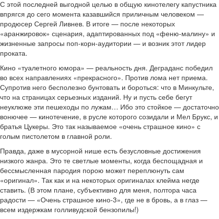
С этой последней выгодной целью в общую кинотелегу капустника
впрягся до сего момента казавшийся приличным человеком —
продюсер Сергей Ливнев. В итоге — после некоторых
«аранжировок» сценария, адаптированных под «феню-малину» и
жизненные запросы поп-корн-аудитории — и возник этот лидер
проката.
Кино «туалетного юмора» — реальность дня. Деграданс победил
во всех направлениях «прекрасного». Против лома нет приема.
Супротив него бесполезно бунтовать и бороться: что в Минкульте,
что на страницах серьезных изданий. Ну и пусть себе бегут
неуклюже эти пешеходы по лужам… Ибо это стойкое — достаточно
вонючее — кинотечение, в русле которого созидали и Мел Брукс, и
братья Цукеры. Это так называемое «очень страшное кино» с
голым пистолетом в главной роли.
Правда, даже в мусорной нише есть безусловные достижения
низкого жанра. Это те светлые моменты, когда беспощадная и
бессмысленная пародия порою может переплюнуть сам
«оригинал». Так как и на некоторых оригиналах клейма негде
ставить. (В этом плане, субъективно для меня, полтора часа
радости — «Очень страшное кино-3», где не в бровь, а в глаз —
всем издержкам голливудской бензопилы!)