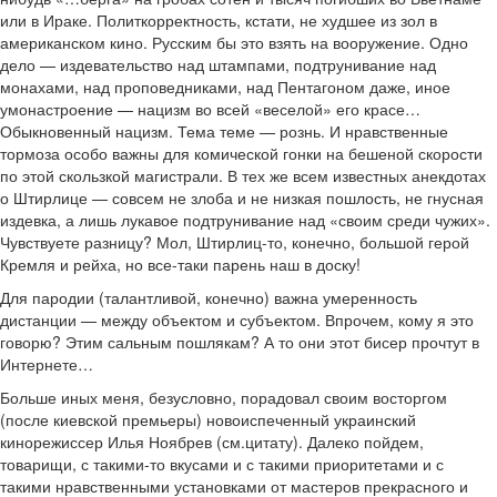
или в Ираке. Политкорректность, кстати, не худшее из зол в
американском кино. Русским бы это взять на вооружение. Одно
дело — издевательство над штампами, подтрунивание над
монахами, над проповедниками, над Пентагоном даже, иное
умонастроение — нацизм во всей «веселой» его красе…
Обыкновенный нацизм. Тема теме — рознь. И нравственные
тормоза особо важны для комической гонки на бешеной скорости
по этой скользкой магистрали. В тех же всем известных анекдотах
о Штирлице — совсем не злоба и не низкая пошлость, не гнусная
издевка, а лишь лукавое подтрунивание над «своим среди чужих».
Чувствуете разницу? Мол, Штирлиц-то, конечно, большой герой
Кремля и рейха, но все-таки парень наш в доску!
Для пародии (талантливой, конечно) важна умеренность
дистанции — между объектом и субъектом. Впрочем, кому я это
говорю? Этим сальным пошлякам? А то они этот бисер прочтут в
Интернете…
Больше иных меня, безусловно, порадовал своим восторгом
(после киевской премьеры) новоиспеченный украинский
кинорежиссер Илья Ноябрев (см.цитату). Далеко пойдем,
товарищи, с такими-то вкусами и с такими приоритетами и с
такими нравственными установками от мастеров прекрасного и