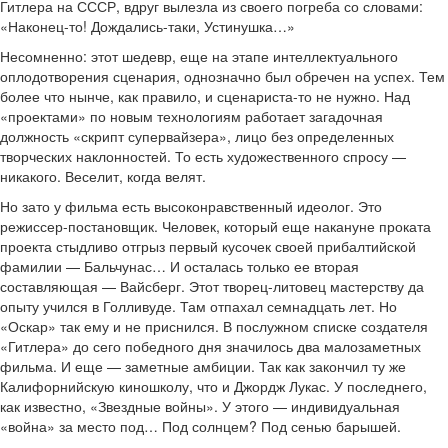
Гитлера на СССР, вдруг вылезла из своего погреба со словами:
«Наконец-то! Дождались-таки, Устинушка…»
Несомненно: этот шедевр, еще на этапе интеллектуального
оплодотворения сценария, однозначно был обречен на успех. Тем
более что нынче, как правило, и сценариста-то не нужно. Над
«проектами» по новым технологиям работает загадочная
должность «скрипт супервайзера», лицо без определенных
творческих наклонностей. То есть художественного спросу —
никакого. Веселит, когда велят.
Но зато у фильма есть высоконравственный идеолог. Это
режиссер-постановщик. Человек, который еще накануне проката
проекта стыдливо отгрыз первый кусочек своей прибалтийской
фамилии — Бальчунас… И осталась только ее вторая
составляющая — Вайсберг. Этот творец-литовец мастерству да
опыту учился в Голливуде. Там отпахал семнадцать лет. Но
«Оскар» так ему и не приснился. В послужном списке создателя
«Гитлера» до сего победного дня значилось два малозаметных
фильма. И еще — заметные амбиции. Так как закончил ту же
Калифорнийскую киношколу, что и Джордж Лукас. У последнего,
как известно, «Звездные войны». У этого — индивидуальная
«война» за место под… Под солнцем? Под сенью барышей.