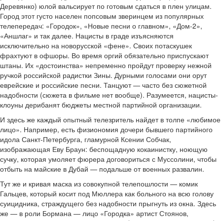
Деревянко) юлой вальсирует по готовым сдаться в плен улицам.
Город этот густо населен попсовым зверинцем из популярных
телепередач: «Городок», «Новые песни о главном», «Дом-2»,
«Аншлаг» и так далее. Нацисты в граде изъясняются
исключительно на новорусской «фене». Своих потаскушек
фрахтуют в офшоры. Во время оргий обязательно приспускают
штаны. Их «достоинства» непременно пройдут проверку нежной
ручкой российской радистки Зины. Дурными голосами они орут
еврейские и российские песни. Танцуют — часто без сюжетной
надобности (сюжета в фильме нет вообще). Разумеется, нацисты-
клоуны дерибанят бюджеты местной партийной организации.
И здесь же каждый опытный телезритель найдет в толпе «любимое
лицо». Например, есть физиономия дочери бывшего партийного
идола Санкт-Петербурга, гламурной Ксении Собчак,
изображающая Еву Браун: беспощадную кокаинистку, ноющую
сучку, которая умоляет фюрера договориться с Муссолини, чтобы
отбыть на майские в Дубай — подальше от военных развалин.
Тут же и кривая маска из совокупной телепошлости — комик
Гальцев, который косит под Мюллера как больного на всю голову
суицидника, страждущего без надобности прыгнуть из окна. Здесь
же — в роли Бормана — лицо «Городка» артист Стоянов,