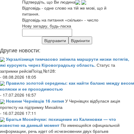
Підтвердіть, що Ви людина
Відповідь - одне слово на тій же мові, що й
питання.
Відповідь на питання «скільки» - число
Нову загадку, будь-ласка
Другие новости:
Укрзалізниця тимчасово змінила маршрути низки потягів,
які курсують через Кіровоградську область.
Статус та
затримки рейсівПоїзд №128:
- 08.08.2026 18:05
Правило золотой середины: как найти баланс между весом
коляски и ее проходимостью
- 17.07.2026 16:57
Новини Чернівців 16 липня
У Чернівцях відбулася акція
протесту на підтримку Михайла
- 16.07.2026 17:11
Братья Мосейчуки: похищение из Калиновки — что
известно на данный момент
По имеющейся официальной
информации, речь идет об исчезновении двух братьев