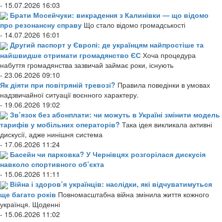
- 15.07.2026 16:03
Брати Мосейчуки: викрадення з Калинівки — що відомо
про резонансну справу
Що стало відомо громадськості
- 14.07.2026 16:01
Другий паспорт у Європі: де українцям найпростіше та
найшвидше отримати громадянство ЄС
Хоча процедура
набуття громадянства зазвичай займає роки, існують
- 23.06.2026 09:10
Як діяти при повітряній тревозі?
Правила поведінки в умовах
надзвичайної ситуації воєнного характеру.
- 19.06.2026 19:02
Зв’язок без абонплати: чи можуть в Україні змінити модель
тарифів у мобільних операторів?
Така ідея викликала активні
дискусії, адже нинішня система
- 17.06.2026 11:24
Басейн чи парковка? У Чернівцях розгорілася дискусія
навколо спортивного об’єкта
- 15.06.2026 11:11
Війна і здоров’я українців: наслідки, які відчуватимуться
ще багато років
Повномасштабна війна змінила життя кожного
українця. Щоденні
- 15.06.2026 11:02