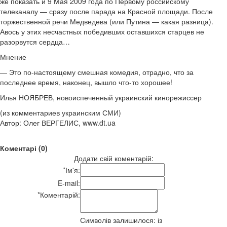
же показать и 9 Мая 2009 года по Первому российскому
телеканалу — сразу после парада на Красной площади. После
торжественной речи Медведева (или Путина — какая разница).
Авось у этих несчастных победивших оставшихся старцев не
разорвутся сердца…
Мнение
— Это по-настоящему смешная комедия, отрадно, что за
последнее время, наконец, вышло что-то хорошее!
Илья НОЯБРЕВ, новоиспеченный украинский кинорежиссер
(из комментариев украинским СМИ)
Автор: Олег ВЕРГЕЛИС, www.dt.ua
Коментарі (0)
Додати свій коментарій:
*
Ім'я:
E-mail:
*
Коментарій:
Символів залишилося:
із