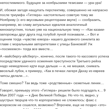
непостижимого. Будущее за ноябрьскими тезисами — ура-ура!
И, обожая загодя нащупать перспективу, совершенно не напрасно
после триумфа «Гитлера» настоятельно советую тому же
Ноябреву (с его вкусовыми рецепторами вкупе) — сообразить,
например, во славу актуальных идеалов аналогичный
кинокапустник, только уже на национальную тему — «Как казаки-
запорожцы друг друга под голубой луной познавали…» Вот и
оценим тогда «чувство юмора» нашего духовного синклита во
главе с моральными авторитетами с улицы Банковой! Уж
«посмеемся» тогда все вместе…
А «вайсбергу-айсбергу», конечно, после такого-то кассового успеха
посредством удачного осмеяния преступности Третьего рейха
надо немедленно идти еще дальше — и, не мешкая, снимать
веселый лубок, к примеру, «Как в печках лагеря Дахау из евреев
чипсы делали…».
Тоже смешно? Так ведь тоже «родственные» сюжетные линии…
Говорят, премьеру этого «Гитлера» решили было подгадать к… 9
Мая 2007 года — к Дню Великой Победы. Но что-то, видно, у
шустрых творцов что-то корпоративно не сложилось: факс с
ксероксом не сошелся, возможно? Впрочем, еще не поздно «это»