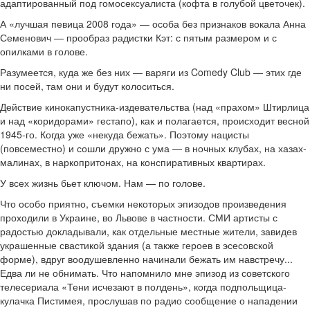
адаптированный под гомосексуалиста (кофта в голубой цветочек).
А «лучшая певица 2008 года» — особа без признаков вокала Анна
Семенович — прообраз радистки Кэт: с пятым размером и с
опилками в голове.
Разумеется, куда же без них — варяги из Comedy Club — этих где
ни посей, там они и будут колоситься.
Действие кинокапустника-издевательства (над «прахом» Штирлица
и над «коридорами» гестапо), как и полагается, происходит весной
1945-го. Когда уже «некуда бежать». Поэтому нацисты
(повсеместно) и сошли дружно с ума — в ночных клубах, на хазах-
малинах, в наркопритонах, на конспиративных квартирах.
У всех жизнь бьет ключом. Нам — по голове.
Что особо приятно, съемки некоторых эпизодов произведения
проходили в Украине, во Львове в частности. СМИ артисты с
радостью докладывали, как отдельные местные жители, завидев
украшенные свастикой здания (а также героев в эсесовской
форме), вдруг воодушевленно начинали бежать им навстречу...
Едва ли не обнимать. Что напомнило мне эпизод из советского
телесериала «Тени исчезают в полдень», когда подпольщица-
кулачка Пистимея, прослушав по радио сообщение о нападении