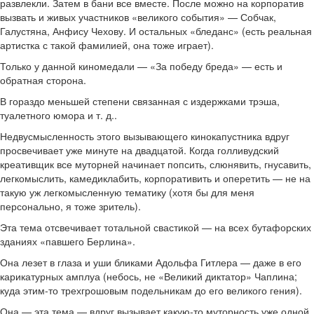
развлекли. Затем в бани все вместе. После можно на корпоратив
вызвать и живых участников «великого события» — Собчак,
Галустяна, Анфису Чехову. И остальных «бледанс» (есть реальная
артистка с такой фамилией, она тоже играет).
Только у данной киномедали — «За победу бреда» — есть и
обратная сторона.
В гораздо меньшей степени связанная с издержками трэша,
туалетного юмора и т. д..
Недвусмысленность этого вызывающего кинокапустника вдруг
просвечивает уже минуте на двадцатой. Когда голливудский
креативщик все муторней начинает попсить, слюнявить, гнусавить,
легкомыслить, камедиклабить, корпоративить и оперетить — не на
такую уж легкомысленную тематику (хотя бы для меня
персонально, я тоже зритель).
Эта тема отсвечивает тотальной свастикой — на всех бутафорских
зданиях «павшего Берлина».
Она лезет в глаза и уши бликами Адольфа Гитлера — даже в его
карикатурных амплуа (небось, не «Великий диктатор» Чаплина;
куда этим-то трехгрошовым подельникам до его великого гения).
Она — эта тема — вдруг вызывает какую-то муторность уже одной