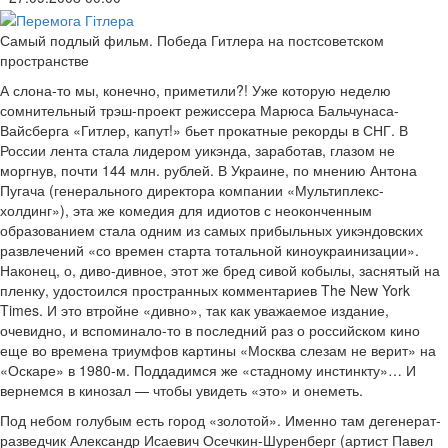
Самый подлый фильм. Победа Гитлера на постсоветском
пространстве
А слона-то мы, конечно, приметили?! Уже которую неделю
сомнительный трэш-проект режиссера Марюса Бальчунаса-
Вайсберга «Гитлер, капут!» бьет прокатные рекорды в СНГ. В
России лента стала лидером уикэнда, заработав, глазом не
моргнув, почти 144 млн. рублей. В Украине, по мнению Антона
Пугача (генерального директора компании «Мультиплекс-
холдинг»), эта же комедия для идиотов с неоконченным
образованием стала одним из самых прибыльных уикэндовских
развлечений «со времен старта тотальной киноукраинизации».
Наконец, о, диво-дивное, этот же бред сивой кобылы, заснятый на
пленку, удостоился пространных комментариев The New York
Times. И это втройне «дивно», так как уважаемое издание,
очевидно, и вспоминало-то в последний раз о российском кино
еще во времена триумфов картины «Москва слезам не верит» на
«Оскаре» в 1980-м. Поддадимся же «стадному инстинкту»… И
вернемся в кинозал — чтобы увидеть «это» и онеметь.
Под небом голубым есть город «золотой». Именно там дегенерат-
разведчик Александр Исаевич Осечкин-Шуренберг (артист Павел