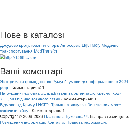
Нове в каталозі
Досудове врегулювання спорів
Автосервіс Liqui Moly
Медичне
транспортування MedTransfer
Ваші коментарі
Як отримати громадянство Румунії: умови для оформлення в 2024
році
- Комментариев: 1
На Буковині чоловіка оштрафували за організацію хресної ходи
УПЦ МП під час воєнного стану
- Комментариев: 1
Відмова від Криму і НАТО: Трамп натякнув як Зеленський може
закінчити війну
- Комментариев: 1
Copyright © 2008-2026
Платинова Буковина™.
Всі права захищено.
Розміщення інформації.
Контакти.
Правова інформація.