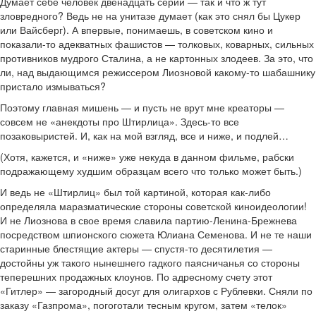
Думает себе человек двенадцать серий — так и что ж тут
зловредного? Ведь не на унитазе думает (как это снял бы Цукер
или Вайсберг). А впервые, понимаешь, в советском кино и
показали-то адекватных фашистов — толковых, коварных, сильных
противников мудрого Сталина, а не картонных злодеев. За это, что
ли, над выдающимся режиссером Лиозновой какому-то шабашнику
пристало измываться?
Поэтому главная мишень — и пусть не врут мне креаторы —
совсем не «анекдоты про Штирлица». Здесь-то все
позаковыристей. И, как на мой взгляд, все и ниже, и подлей…
(Хотя, кажется, и «ниже» уже некуда в данном фильме, рабски
подражающему худшим образцам всего что только может быть.)
И ведь не «Штирлиц» был той картиной, которая как-либо
определяла маразматические стороны советской киноидеологии!
И не Лиознова в свое время славила партию-Ленина-Брежнева
посредством шпионского сюжета Юлиана Семенова. И не те наши
старинные блестящие актеры — спустя-то десятилетия —
достойны уж такого нынешнего гадкого паясничанья со стороны
теперешних продажных клоунов. По адресному счету этот
«Гитлер» — загородный досуг для олигархов с Рублевки. Сняли по
заказу «Газпрома», погоготали тесным кругом, затем «телок»