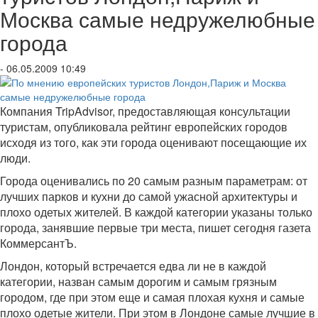
Москва самые недружелюбные
города
- 06.05.2009 10:49
Компания TripAdvisor, предоставляющая консультации
туристам, опубликовала рейтинг европейских городов
исходя из того, как эти города оценивают посещающие их
люди.
Города оценивались по 20 самым разным параметрам: от
лучших парков и кухни до самой ужасной архитектуры и
плохо одетых жителей. В каждой категории указаны только
города, занявшие первые три места, пишет сегодня газета
КоммерсантЪ.
Лондон, который встречается едва ли не в каждой
категории, назван самым дорогим и самым грязным
городом, где при этом еще и самая плохая кухня и самые
плохо одетые жители. При этом в Лондоне самые лучшие в