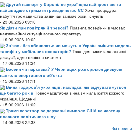
Другий паспорт у Європі: де українцям найпростіше та
найшвидше отримати громадянство ЄС
Хоча процедура
набуття громадянства зазвичай займає роки, існують
- 23.06.2026 09:10
Як діяти при повітряній тревозі?
Правила поведінки в умовах
надзвичайної ситуації воєнного характеру.
- 19.06.2026 19:02
Зв’язок без абонплати: чи можуть в Україні змінити модель
тарифів у мобільних операторів?
Така ідея викликала активні
дискусії, адже нинішня система
- 17.06.2026 11:24
Басейн чи парковка? У Чернівцях розгорілася дискусія
навколо спортивного об’єкта
- 15.06.2026 11:11
Війна і здоров’я українців: наслідки, які відчуватимуться
ще багато років
Повномасштабна війна змінила життя кожного
українця. Щоденні
- 15.06.2026 11:02
Трамп перетворює державні символи США на частину
власного політичного шоу
- 14.06.2026 22:38
Всі новини