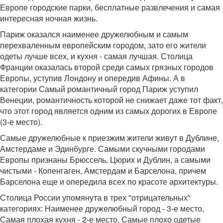
Европе городские парки, бесплатные развлечения и самая
интересная ночная жизнь.
Париж оказался наименее дружелюбным и самым
перехваленным европейским городом, зато его жители
одеты лучше всех, и кухня - самая лучшая. Столица
Франции оказалась второй среди самых грязных городов
Европы, уступив Лондону и опередив Афины. А в
категории Самый романтичный город Париж уступил
Венеции, романтичность которой не снижает даже тот факт,
что этот город является одним из самых дорогих в Европе
(3-е место).
Самые дружелюбные к приезжим жители живут в Дублине,
Амстердаме и Эдинбурге. Самыми скучными городами
Европы признаны Брюссель, Цюрих и Дублин, а самыми
чистыми - Копенгаген, Амстердам и Барселона, причем
Барселона еще и опередила всех по красоте архитектуры.
Столица России упомянута в трех "отрицательных"
категориях: Наименее дружелюбный город - 3-е место,
Самая плохая кухня - 2-е место, Самые плохо одетые