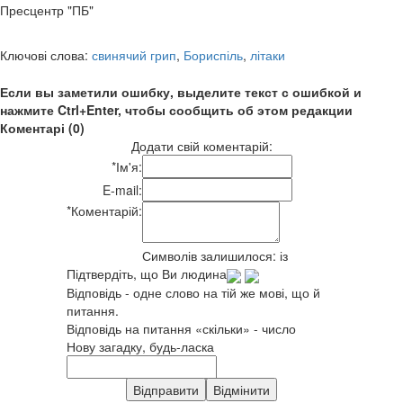
Пресцентр "ПБ"
Ключові слова:
свинячий грип
,
Бориспіль
,
літаки
Если вы заметили ошибку, выделите текст с ошибкой и
нажмите Ctrl+Enter, чтобы сообщить об этом редакции
Коментарі (0)
Додати свій коментарій:
*
Ім'я:
E-mail:
*
Коментарій:
Символів залишилося:
із
Підтвердіть, що Ви людина
Відповідь - одне слово на тій же мові, що й
питання.
Відповідь на питання «скільки» - число
Нову загадку, будь-ласка