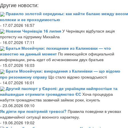
Другие новости:
Правило золотой середины: как найти баланс между весом
коляски и ее проходимостью
- 17.07.2026 16:57
Новини Чернівців 16 липня
У Чернівцях відбулася акція
протесту на підтримку Михайла
- 16.07.2026 17:11
Братья Мосейчуки: похищение из Калиновки — что
известно на данный момент
По имеющейся официальной
информации, речь идет об исчезновении двух братьев
- 15.07.2026 16:03
Брати Мосейчуки: викрадення з Калинівки — що відомо
про резонансну справу
Що стало відомо громадськості
- 14.07.2026 16:01
Другий паспорт у Європі: де українцям найпростіше та
найшвидше отримати громадянство ЄС
Хоча процедура
набуття громадянства зазвичай займає роки, існують
- 23.06.2026 09:10
Як діяти при повітряній тревозі?
Правила поведінки в умовах
надзвичайної ситуації воєнного характеру.
- 19.06.2026 19:02