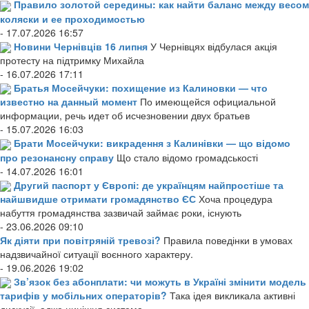
Правило золотой середины: как найти баланс между весом
коляски и ее проходимостью
- 17.07.2026 16:57
Новини Чернівців 16 липня
У Чернівцях відбулася акція
протесту на підтримку Михайла
- 16.07.2026 17:11
Братья Мосейчуки: похищение из Калиновки — что
известно на данный момент
По имеющейся официальной
информации, речь идет об исчезновении двух братьев
- 15.07.2026 16:03
Брати Мосейчуки: викрадення з Калинівки — що відомо
про резонансну справу
Що стало відомо громадськості
- 14.07.2026 16:01
Другий паспорт у Європі: де українцям найпростіше та
найшвидше отримати громадянство ЄС
Хоча процедура
набуття громадянства зазвичай займає роки, існують
- 23.06.2026 09:10
Як діяти при повітряній тревозі?
Правила поведінки в умовах
надзвичайної ситуації воєнного характеру.
- 19.06.2026 19:02
Зв’язок без абонплати: чи можуть в Україні змінити модель
тарифів у мобільних операторів?
Така ідея викликала активні