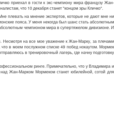
чко приехал в гости к экс-чемпиону мира французу Жан-
алистам, что 10 декабря станет "концом эры Кличко".
Мне плевать на мнение экспертов, которые не дают мне ни
ионские пояса. У меня некогда был шанс стать абсолютным
ь абсолютным чемпионом мира в супертяжелом дивизионе. И
. Несмотря на все мое уважение к Жан-Марку, за плечами
 что в моем послужном списке 49 побед нокаутом. Мормек
тправляюсь в тренировочный лагерь, где начну подготовку
профессиональном ринге. Примечательно, что у Владимира и
да над Жан-Марком Мормеком станет юбилейной, сотой для