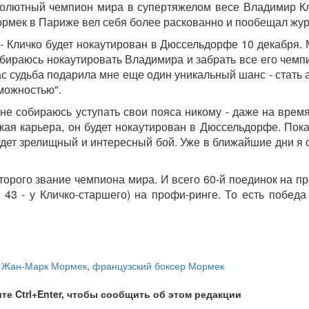
лютный чемпион мира в супертяжелом весе Владимир Кли
рмек в Париже вел себя более раскованно и пообещал журн
- Кличко будет нокаутирован в Дюссельдорфе 10 декабря. 
обираюсь нокаутировать Владимира и забрать все его чемп
час судьба подарила мне еще один уникальный шанс - стат
можностью".
е собираюсь уступать свои пояса никому - даже на время
ая карьера, он будет нокаутирован в Дюссельдорфе. Пока
дет зрелищный и интересный бой. Уже в ближайшие дни я о
оторого звание чемпиона мира. И всего 60-й поединок на 
, 43 - у Кличко-старшего) на профи-ринге. То есть побе
,
Жан-Марк Мормек
,
французский боксер Мормек
те Ctrl+Enter, чтобы сообщить об этом редакции