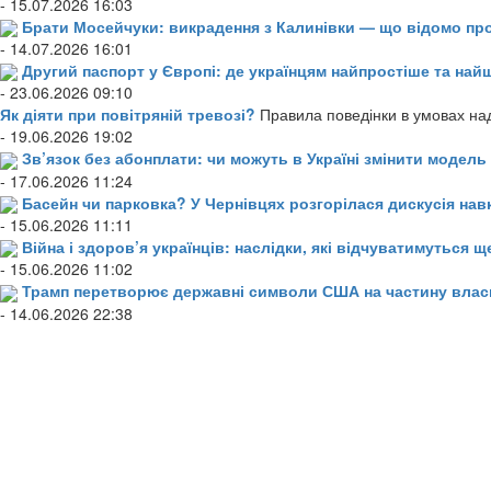
- 15.07.2026 16:03
Брати Мосейчуки: викрадення з Калинівки — що відомо пр
- 14.07.2026 16:01
Другий паспорт у Європі: де українцям найпростіше та н
- 23.06.2026 09:10
Як діяти при повітряній тревозі?
Правила поведінки в умовах над
- 19.06.2026 19:02
Зв’язок без абонплати: чи можуть в Україні змінити модел
- 17.06.2026 11:24
Басейн чи парковка? У Чернівцях розгорілася дискусія нав
- 15.06.2026 11:11
Війна і здоров’я українців: наслідки, які відчуватимуться щ
- 15.06.2026 11:02
Трамп перетворює державні символи США на частину влас
- 14.06.2026 22:38