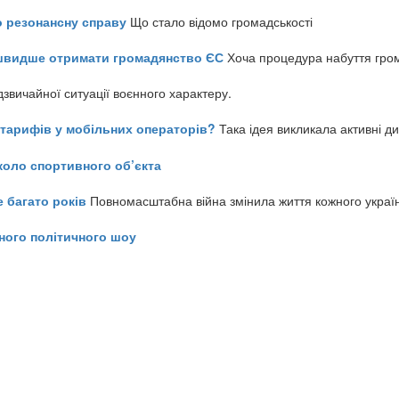
о резонансну справу
Що стало відомо громадськості
айшвидше отримати громадянство ЄС
Хоча процедура набуття гром
звичайної ситуації воєнного характеру.
ь тарифів у мобільних операторів?
Така ідея викликала активні д
коло спортивного об’єкта
е багато років
Повномасштабна війна змінила життя кожного украї
ного політичного шоу