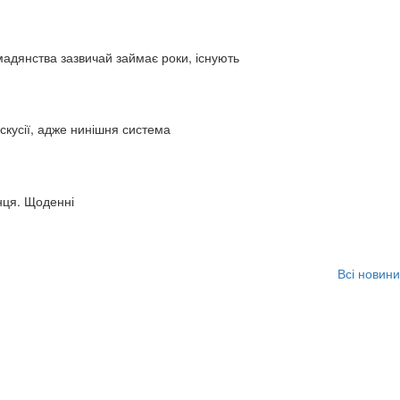
адянства зазвичай займає роки, існують
искусії, адже нинішня система
нця. Щоденні
Всі новини