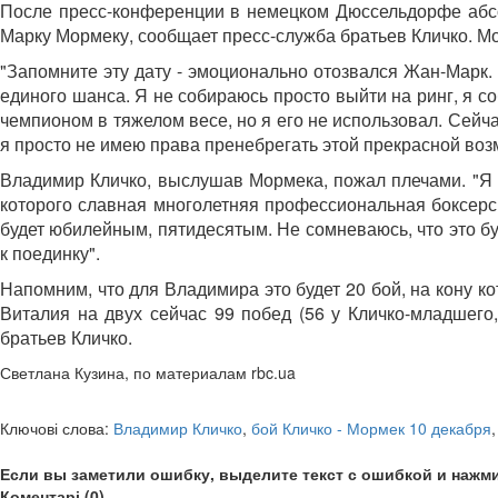
После пресс-конференции в немецком Дюссельдорфе абсо
Марку Мормеку, сообщает пресс-служба братьев Кличко. Мо
"Запомните эту дату - эмоционально отозвался Жан-Марк. 
единого шанса. Я не собираюсь просто выйти на ринг, я с
чемпионом в тяжелом весе, но я его не использовал. Сей
я просто не имею права пренебрегать этой прекрасной воз
Владимир Кличко, выслушав Мормека, пожал плечами. "Я н
которого славная многолетняя профессиональная боксерск
будет юбилейным, пятидесятым. Не сомневаюсь, что это бу
к поединку".
Напомним, что для Владимира это будет 20 бой, на кону к
Виталия на двух сейчас 99 побед (56 у Кличко-младшего
братьев Кличко.
Светлана Кузина, по материалам rbc.ua
Ключові слова:
Владимир Кличко
,
бой Кличко - Мормек 10 декабря
Если вы заметили ошибку, выделите текст с ошибкой и нажми
Коментарі (0)