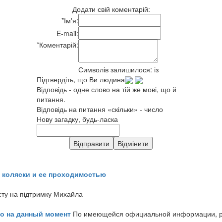
Додати свій коментарій:
*
Ім'я:
E-mail:
*
Коментарій:
Символів залишилося:
із
Підтвердіть, що Ви людина
Відповідь - одне слово на тій же мові, що й
питання.
Відповідь на питання «скільки» - число
Нову загадку, будь-ласка
 коляски и ее проходимостью
сту на підтримку Михайла
но на данный момент
По имеющейся официальной информации, реч