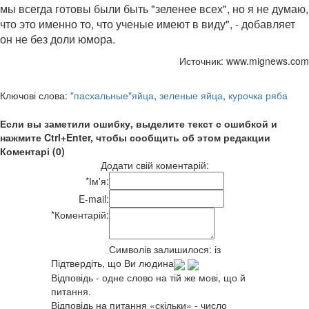
мы всегда готовы были быть "зеленее всех", но я не думаю,
что это именно то, что ученые имеют в виду", - добавляет
он не без доли юмора.
Источник: www.mignews.com
Ключові слова:
"пасхальные"яйца
,
зеленые яйца
,
курочка ряба
Если вы заметили ошибку, выделите текст с ошибкой и
нажмите Ctrl+Enter, чтобы сообщить об этом редакции
Коментарі (0)
Додати свій коментарій:
*
Ім'я:
E-mail:
*
Коментарій:
Символів залишилося:
із
Підтвердіть, що Ви людина
Відповідь - одне слово на тій же мові, що й
питання.
Відповідь на питання «скільки» - число