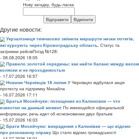
Нову загадку, будь-ласка
Другие новости:
Укрзалізниця тимчасово змінила маршрути низки потягів,
які курсують через Кіровоградську область.
Статус та
затримки рейсівПоїзд №128:
- 08.08.2026 18:05
Правило золотой середины: как найти баланс между весом
коляски и ее проходимостью
- 17.07.2026 16:57
Новини Чернівців 16 липня
У Чернівцях відбулася акція
протесту на підтримку Михайла
- 16.07.2026 17:11
Братья Мосейчуки: похищение из Калиновки — что
известно на данный момент
По имеющейся официальной
информации, речь идет об исчезновении двух братьев
- 15.07.2026 16:03
Брати Мосейчуки: викрадення з Калинівки — що відомо
про резонансну справу
Що стало відомо громадськості
- 14.07.2026 16:01