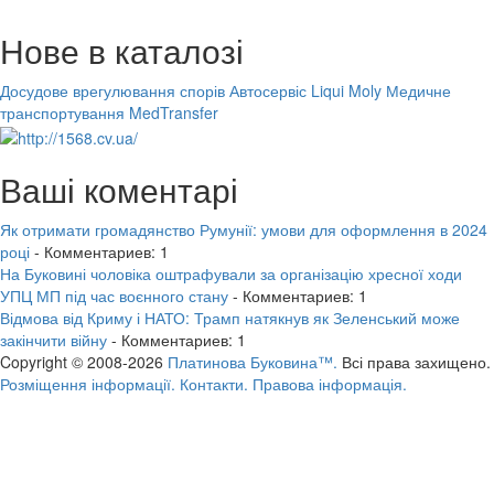
Нове в каталозі
Досудове врегулювання спорів
Автосервіс Liqui Moly
Медичне
транспортування MedTransfer
Ваші коментарі
Як отримати громадянство Румунії: умови для оформлення в 2024
році
- Комментариев: 1
На Буковині чоловіка оштрафували за організацію хресної ходи
УПЦ МП під час воєнного стану
- Комментариев: 1
Відмова від Криму і НАТО: Трамп натякнув як Зеленський може
закінчити війну
- Комментариев: 1
Copyright © 2008-2026
Платинова Буковина™.
Всі права захищено.
Розміщення інформації.
Контакти.
Правова інформація.