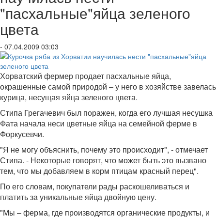
"пасхальные"яйца зеленого
цвета
- 07.04.2009 03:03
Хорватский фермер продает пасхальные яйца,
окрашенные самой природой – у него в хозяйстве завелась
курица, несущая яйца зеленого цвета.
Стипа Грегачевич был поражен, когда его лучшая несушка
Фата начала неси цветные яйца на семейной ферме в
Форкусевчи.
"Я не могу объяснить, почему это происходит", - отмечает
Стипа. - Некоторые говорят, что может быть это вызвано
тем, что мы добавляем в корм птицам красный перец".
По его словам, покупатели рады раскошеливаться и
платить за уникальные яйца двойную цену.
"Мы – ферма, где производятся органические продукты, и