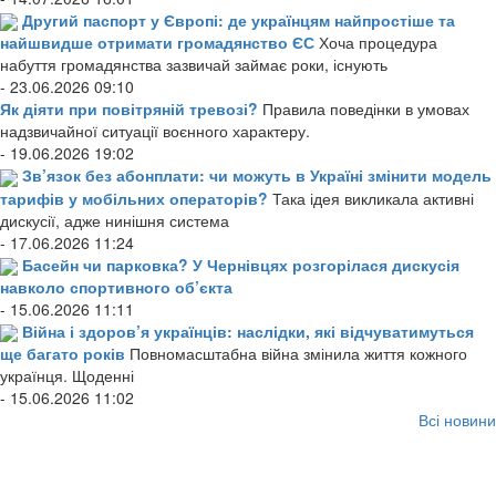
Другий паспорт у Європі: де українцям найпростіше та
найшвидше отримати громадянство ЄС
Хоча процедура
набуття громадянства зазвичай займає роки, існують
- 23.06.2026 09:10
Як діяти при повітряній тревозі?
Правила поведінки в умовах
надзвичайної ситуації воєнного характеру.
- 19.06.2026 19:02
Зв’язок без абонплати: чи можуть в Україні змінити модель
тарифів у мобільних операторів?
Така ідея викликала активні
дискусії, адже нинішня система
- 17.06.2026 11:24
Басейн чи парковка? У Чернівцях розгорілася дискусія
навколо спортивного об’єкта
- 15.06.2026 11:11
Війна і здоров’я українців: наслідки, які відчуватимуться
ще багато років
Повномасштабна війна змінила життя кожного
українця. Щоденні
- 15.06.2026 11:02
Всі новини