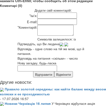
нажмите Ctrl+Enter, чтобы сообщить об этом редакции
Коментарі (0)
Додати свій коментарій:
*
Ім'я:
E-mail:
*
Коментарій:
Символів залишилося:
із
Підтвердіть, що Ви людина
Відповідь - одне слово на тій же мові, що й
питання.
Відповідь на питання «скільки» - число
Нову загадку, будь-ласка
Другие новости:
Правило золотой середины: как найти баланс между весом
коляски и ее проходимостью
- 17.07.2026 16:57
Новини Чернівців 16 липня
У Чернівцях відбулася акція