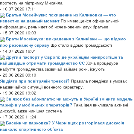
протесту на підтримку Михайла
- 16.07.2026 17:11
Братья Мосейчуки: похищение из Калиновки — что
известно на данный момент
По имеющейся официальной
информации, речь идет об исчезновении двух братьев
- 15.07.2026 16:03
Брати Мосейчуки: викрадення з Калинівки — що відомо
про резонансну справу
Що стало відомо громадськості
- 14.07.2026 16:01
Другий паспорт у Європі: де українцям найпростіше та
найшвидше отримати громадянство ЄС
Хоча процедура
набуття громадянства зазвичай займає роки, існують
- 23.06.2026 09:10
Як діяти при повітряній тревозі?
Правила поведінки в умовах
надзвичайної ситуації воєнного характеру.
- 19.06.2026 19:02
Зв’язок без абонплати: чи можуть в Україні змінити модель
тарифів у мобільних операторів?
Така ідея викликала активні
дискусії, адже нинішня система
- 17.06.2026 11:24
Басейн чи парковка? У Чернівцях розгорілася дискусія
навколо спортивного об’єкта