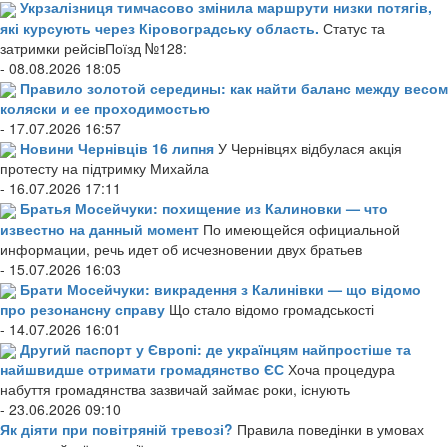
Укрзалізниця тимчасово змінила маршрути низки потягів,
які курсують через Кіровоградську область.
Статус та
затримки рейсівПоїзд №128:
- 08.08.2026 18:05
Правило золотой середины: как найти баланс между весом
коляски и ее проходимостью
- 17.07.2026 16:57
Новини Чернівців 16 липня
У Чернівцях відбулася акція
протесту на підтримку Михайла
- 16.07.2026 17:11
Братья Мосейчуки: похищение из Калиновки — что
известно на данный момент
По имеющейся официальной
информации, речь идет об исчезновении двух братьев
- 15.07.2026 16:03
Брати Мосейчуки: викрадення з Калинівки — що відомо
про резонансну справу
Що стало відомо громадськості
- 14.07.2026 16:01
Другий паспорт у Європі: де українцям найпростіше та
найшвидше отримати громадянство ЄС
Хоча процедура
набуття громадянства зазвичай займає роки, існують
- 23.06.2026 09:10
Як діяти при повітряній тревозі?
Правила поведінки в умовах