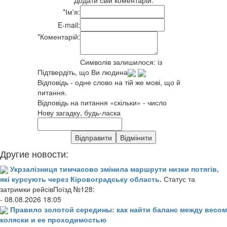
*
Ім'я:
E-mail:
*
Коментарій:
Символів залишилося:
із
Підтвердіть, що Ви людина
Відповідь - одне слово на тій же мові, що й
питання.
Відповідь на питання «скільки» - число
Нову загадку, будь-ласка
Другие новости:
Укрзалізниця тимчасово змінила маршрути низки потягів,
які курсують через Кіровоградську область.
Статус та
затримки рейсівПоїзд №128:
- 08.08.2026 18:05
Правило золотой середины: как найти баланс между весом
коляски и ее проходимостью