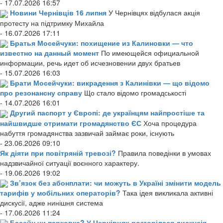
- 17.07.2026 16:57
Новини Чернівців 16 липня
У Чернівцях відбулася акція
протесту на підтримку Михайла
- 16.07.2026 17:11
Братья Мосейчуки: похищение из Калиновки — что
известно на данный момент
По имеющейся официальной
информации, речь идет об исчезновении двух братьев
- 15.07.2026 16:03
Брати Мосейчуки: викрадення з Калинівки — що відомо
про резонансну справу
Що стало відомо громадськості
- 14.07.2026 16:01
Другий паспорт у Європі: де українцям найпростіше та
найшвидше отримати громадянство ЄС
Хоча процедура
набуття громадянства зазвичай займає роки, існують
- 23.06.2026 09:10
Як діяти при повітряній тревозі?
Правила поведінки в умовах
надзвичайної ситуації воєнного характеру.
- 19.06.2026 19:02
Зв’язок без абонплати: чи можуть в Україні змінити модель
тарифів у мобільних операторів?
Така ідея викликала активні
дискусії, адже нинішня система
- 17.06.2026 11:24
Басейн чи парковка? У Чернівцях розгорілася дискусія