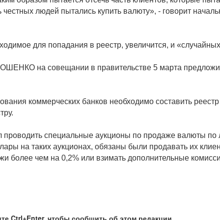
 честных людей пытались купить валюту», - говорит начал
бходимое для попадания в реестр, увеличится, и «случайны
ОШЕНКО на совещании в правительстве 5 марта предложи
ния коммерческих банков необходимо составить реестр г
тру.
 проводить специальные аукционы по продаже валюты по льг
ллары на таких аукционах, обязаны были продавать их кли
жи более чем на 0,2% или взимать дополнительные комисс
те Ctrl+Enter, чтобы сообщить об этом редакции