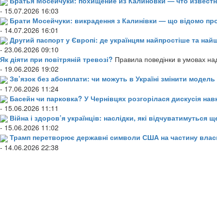
Братья Мосейчуки: похищение из Калиновки — что извест
- 15.07.2026 16:03
Брати Мосейчуки: викрадення з Калинівки — що відомо пр
- 14.07.2026 16:01
Другий паспорт у Європі: де українцям найпростіше та н
- 23.06.2026 09:10
Як діяти при повітряній тревозі?
Правила поведінки в умовах над
- 19.06.2026 19:02
Зв’язок без абонплати: чи можуть в Україні змінити модел
- 17.06.2026 11:24
Басейн чи парковка? У Чернівцях розгорілася дискусія нав
- 15.06.2026 11:11
Війна і здоров’я українців: наслідки, які відчуватимуться щ
- 15.06.2026 11:02
Трамп перетворює державні символи США на частину влас
- 14.06.2026 22:38