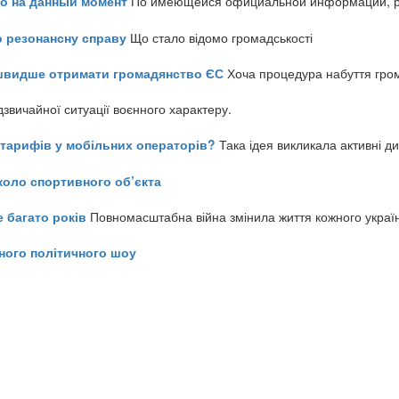
но на данный момент
По имеющейся официальной информации, реч
о резонансну справу
Що стало відомо громадськості
айшвидше отримати громадянство ЄС
Хоча процедура набуття гром
звичайної ситуації воєнного характеру.
ь тарифів у мобільних операторів?
Така ідея викликала активні д
коло спортивного об’єкта
е багато років
Повномасштабна війна змінила життя кожного украї
ного політичного шоу