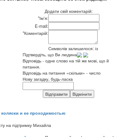
Додати свій коментарій:
*
Ім'я:
E-mail:
*
Коментарій:
Символів залишилося:
із
Підтвердіть, що Ви людина
Відповідь - одне слово на тій же мові, що й
питання.
Відповідь на питання «скільки» - число
Нову загадку, будь-ласка
 коляски и ее проходимостью
сту на підтримку Михайла