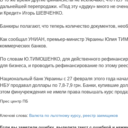
дальнейшей перепродажи. «Под эту «дудку» много не очень
и Кредит» Игорь ШЕВЧЕНКО.
Банкиры полагают, что теперь количество документов, нео
Как сообщал УНИАН, премьер-министр Украины Юлия ТИМ
коммерческих банков.
По словам Ю.ТИМОШЕНКО, для действенного рефинансирова
для бизнеса, и проводить рефинансирование по этому реес
Национальный банк Украины с 27 февраля этого года начал
НБУ продавал доллары по 7,8-7,9 грн. Банки, купившие до
этом финучреждения не имели права повышать курс прода
Прес центр ПБ
Ключові слова:
Валюта по льготному курсу
,
реестр заемщиков
Если вы заметили ошибку, выделите текст с ошибкой и нажми