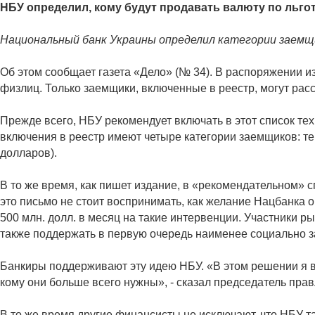
НБУ определил, кому будут продавать валюту по льго
Национальный банк Украины определил категории заемщи
Об этом сообщает газета «Дело» (№ 34). В распоряжении 
физлиц. Только заемщики, включенные в реестр, могут расс
Прежде всего, НБУ рекомендует включать в этот список те
включения в реестр имеют четыре категории заемщиков: те, 
долларов).
В то же время, как пишет издание, в «рекомендательном» 
это письмо не стоит воспринимать, как желание Нацбанка 
500 млн. долл. в месяц на такие интервенции. Участники р
также поддержать в первую очередь наименее социально
Банкиры поддерживают эту идею НБУ. «В этом решении я в
кому они больше всего нужны», - сказал председатель пр
В то же время другие финансисты не исключают, что НБУ та