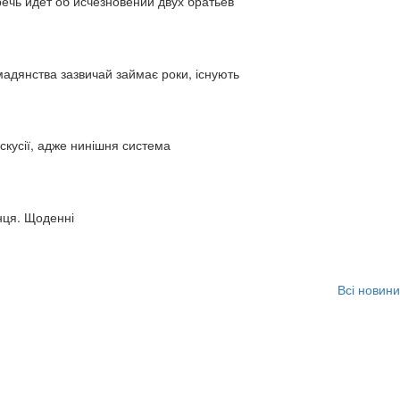
ь идет об исчезновении двух братьев
адянства зазвичай займає роки, існують
искусії, адже нинішня система
нця. Щоденні
Всі новини