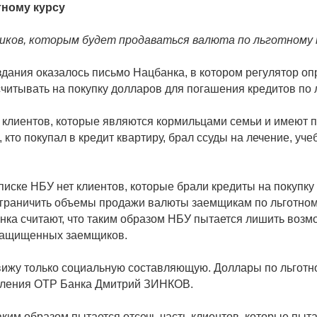
тному курсу
ков, которым будет продаваться валюта по льготному ку
издания оказалось письмо Нацбанка, в котором регулятор 
читывать на покупку долларов для погашения кредитов по л
х клиентов, которые являются кормильцами семьи и имеют п
кто покупал в кредит квартиру, брал ссуды на лечение, учеб
списке НБУ нет клиентов, которые брали кредиты на покупк
ограничить объемы продажи валюты заемщикам по льготному 
ынка считают, что таким образом НБУ пытается лишить возмо
 защищенных заемщиков.
ижу только социальную составляющую. Доллары по льготно
авления OTP Банка Дмитрий ЗИНКОВ.
ким образом пытается отсечь часть клиентов, которые пыта