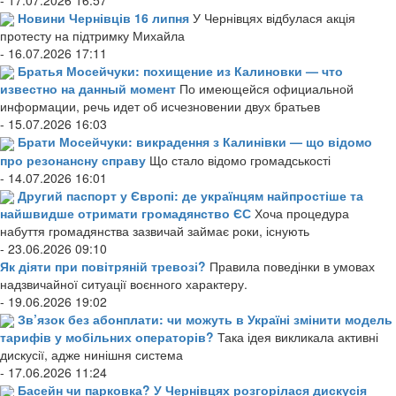
Новини Чернівців 16 липня
У Чернівцях відбулася акція
протесту на підтримку Михайла
- 16.07.2026 17:11
Братья Мосейчуки: похищение из Калиновки — что
известно на данный момент
По имеющейся официальной
информации, речь идет об исчезновении двух братьев
- 15.07.2026 16:03
Брати Мосейчуки: викрадення з Калинівки — що відомо
про резонансну справу
Що стало відомо громадськості
- 14.07.2026 16:01
Другий паспорт у Європі: де українцям найпростіше та
найшвидше отримати громадянство ЄС
Хоча процедура
набуття громадянства зазвичай займає роки, існують
- 23.06.2026 09:10
Як діяти при повітряній тревозі?
Правила поведінки в умовах
надзвичайної ситуації воєнного характеру.
- 19.06.2026 19:02
Зв’язок без абонплати: чи можуть в Україні змінити модель
тарифів у мобільних операторів?
Така ідея викликала активні
дискусії, адже нинішня система
- 17.06.2026 11:24
Басейн чи парковка? У Чернівцях розгорілася дискусія