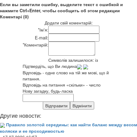
Если вы заметили ошибку, выделите текст с ошибкой и
нажмите Ctrl+Enter, чтобы сообщить об этом редакции
Коментарі (0)
Додати свій коментарій:
*
Ім'я:
E-mail:
*
Коментарій:
Символів залишилося:
із
Підтвердіть, що Ви людина
Відповідь - одне слово на тій же мові, що й
питання.
Відповідь на питання «скільки» - число
Нову загадку, будь-ласка
Другие новости:
Правило золотой середины: как найти баланс между весом
коляски и ее проходимостью
- 17.07.2026 16:57