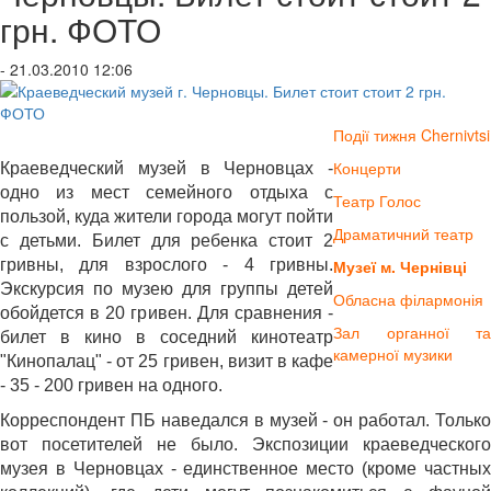
грн. ФОТО
- 21.03.2010 12:06
Події тижня Chernivtsi
Концерти
Краеведческий музей в Черновцах -
одно из мест семейного отдыха с
Театр Голос
пользой, куда жители города могут пойти
Драматичний театр
с детьми. Билет для ребенка стоит 2
гривны, для взрослого - 4 гривны.
Музеї м. Чернівці
Экскурсия по музею для группы детей
Обласна філармонія
обойдется в 20 гривен. Для сравнения -
Зал органної та
билет в кино в соседний кинотеатр
камерної музики
"Кинопалац" - от 25 гривен, визит в кафе
- 35 - 200 гривен на одного.
Корреспондент ПБ наведался в музей - он работал. Только
вот посетителей не было. Экспозиции краеведческого
музея в Черновцах - единственное место (кроме частных