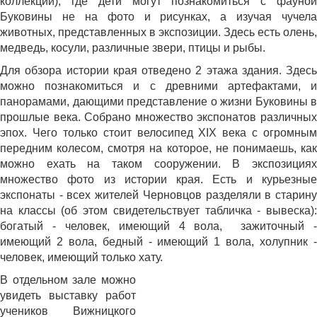
коллекций), где дети могут
познакомиться с фауно
Буковины не на фото и рисунках, а изучая чучела
животных, представленных в экспозиции.
Здесь есть олень,
медведь, косули, различные звери, птицы и рыбы.
Для обзора истории края отведено 2 этажа здания. Здесь
можно познакомиться и с древними артефактами, и
панорамами, дающими представление о жизни Буковины в
прошлые века. Собрано множество экспонатов различных
эпох. Чего только стоит велосипед
ХІХ века с огромным
передним колесом, смотря на которое, не понимаешь, как
можно ехать на таком сооружении. В экспозициях
множество фото из истории края. Есть и курьезные
экспонаты - всех жителей Черновцов разделяли в старину
на классы (об этом свидетельствует табличка - вывеска):
богатый - человек, имеющий 4 вола, зажиточный -
имеющий 2 вола, бедный - имеющий 1 вола, холупник -
человек, имеющий только хату.
В отдельном зале можно
увидеть выставку работ
учеников Вижницкого