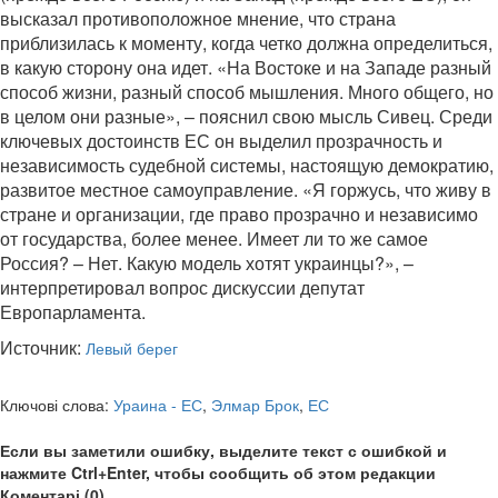
высказал противоположное мнение, что страна
приблизилась к моменту, когда четко должна определиться,
в какую сторону она идет. «На Востоке и на Западе разный
способ жизни, разный способ мышления. Много общего, но
в целом они разные», – пояснил свою мысль Сивец. Среди
ключевых достоинств ЕС он выделил прозрачность и
независимость судебной системы, настоящую демократию,
развитое местное самоуправление. «Я горжусь, что живу в
стране и организации, где право прозрачно и независимо
от государства, более менее. Имеет ли то же самое
Россия? – Нет. Какую модель хотят украинцы?», –
интерпретировал вопрос дискуссии депутат
Европарламента.
Источник:
Левый берег
Ключові слова:
Ураина - ЕС
,
Элмар Брок
,
ЕС
Если вы заметили ошибку, выделите текст с ошибкой и
нажмите Ctrl+Enter, чтобы сообщить об этом редакции
Коментарі (0)