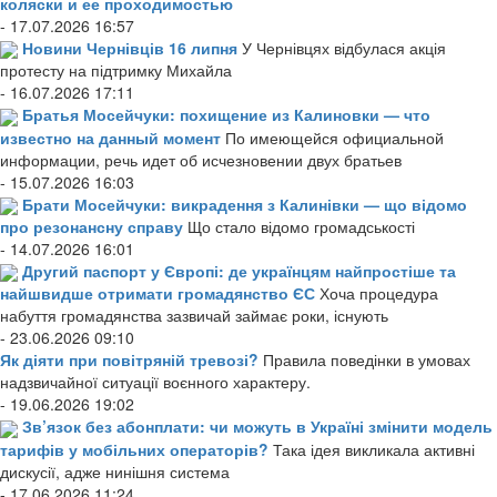
коляски и ее проходимостью
- 17.07.2026 16:57
Новини Чернівців 16 липня
У Чернівцях відбулася акція
протесту на підтримку Михайла
- 16.07.2026 17:11
Братья Мосейчуки: похищение из Калиновки — что
известно на данный момент
По имеющейся официальной
информации, речь идет об исчезновении двух братьев
- 15.07.2026 16:03
Брати Мосейчуки: викрадення з Калинівки — що відомо
про резонансну справу
Що стало відомо громадськості
- 14.07.2026 16:01
Другий паспорт у Європі: де українцям найпростіше та
найшвидше отримати громадянство ЄС
Хоча процедура
набуття громадянства зазвичай займає роки, існують
- 23.06.2026 09:10
Як діяти при повітряній тревозі?
Правила поведінки в умовах
надзвичайної ситуації воєнного характеру.
- 19.06.2026 19:02
Зв’язок без абонплати: чи можуть в Україні змінити модель
тарифів у мобільних операторів?
Така ідея викликала активні
дискусії, адже нинішня система
- 17.06.2026 11:24