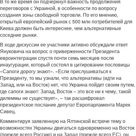
В то же время он подчеркнул важность продолжения
переговоров с Украиной, в особенности по вопросу
создания зоны свободной торговли. По его мнению,
открытый европейский рынок с 500 млн потребителей для
Киева должен быть интереснее, чем альтернативные
соседние рынки.
В ходе дискуссии ее участники активно обсуждали ответ
Януковича на вопрос о приверженности Президента
евроинтеграции спустя почти семь месяцев после
инаугурации, который состоял в цитировании пословицы
«Сапоги дорогу знают». «Если прислушиваться к
Президенту, то мы узнали, что альтернативы (идти на
Запад, или на Восток) нет, что Украина пойдет своим путем,
где сапоги знают: Запад, Восток – это все ни к чему, такой
дилеммы не существует», – так расшифровал
президентское послание депутат Европарламента Марек
Сивец.
Комментируя заявленную на Ялтинской встрече тему о
возможностях Украины двигаться одновременно на Восток
(прежде всего Россию) и на Запад (прежде всего ЕС), он