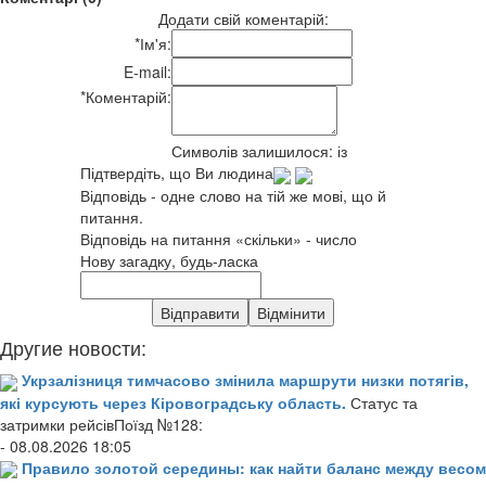
Додати свій коментарій:
*
Ім'я:
E-mail:
*
Коментарій:
Символів залишилося:
із
Підтвердіть, що Ви людина
Відповідь - одне слово на тій же мові, що й
питання.
Відповідь на питання «скільки» - число
Нову загадку, будь-ласка
Другие новости:
Укрзалізниця тимчасово змінила маршрути низки потягів,
які курсують через Кіровоградську область.
Статус та
затримки рейсівПоїзд №128:
- 08.08.2026 18:05
Правило золотой середины: как найти баланс между весом