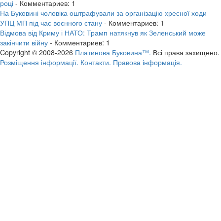
році
- Комментариев: 1
На Буковині чоловіка оштрафували за організацію хресної ходи
УПЦ МП під час воєнного стану
- Комментариев: 1
Відмова від Криму і НАТО: Трамп натякнув як Зеленський може
закінчити війну
- Комментариев: 1
Copyright © 2008-2026
Платинова Буковина™.
Всі права захищено.
Розміщення інформації.
Контакти.
Правова інформація.