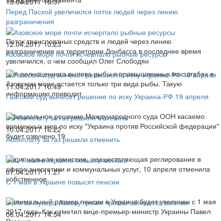
13.04.2017 10:37
Перед Пасхой увеличился поток людей через линию
разграничения
Поток транспортных средств и людей через линию
12.04.2017 10:23
разграничения на территории Донбасса в последнее время
Азовское море почти исчерпало рыбные ресурсы
увеличился, о чем сообщил Олег Слободян
Для полноценного вылова рыбы в промышленных масштабах в
Азовском море остается только три вида рыбы. Такую
11.04.2017 10:49
информацию приводит
Гаагский суд вынесет решение по иску Украина-РФ 19 апреля
Официальное решение Международного суда ООН касаемо
временных мер по иску "Украина против Российской федерации"
10.04.2017 16:22
будет озвучено 19
Абонплату за газ решили отменить
Национальная комиссия, осуществляющая реглирование в
сфере энергетики и коммунальных услуг, 10 апреля отменила
07.04.2017 11:27
собственное
С 1 мая в Украине повысят пенсии
Минимальный размер пенсии в Украине будет увеличен с 1 мая
2017 года. Как отметил вице-премьер-министр Украины Павел
06.04.2017 14:54
Розенко