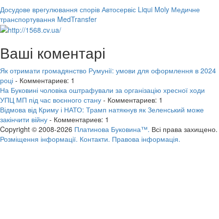
Досудове врегулювання спорів
Автосервіс Liqui Moly
Медичне
транспортування MedTransfer
Ваші коментарі
Як отримати громадянство Румунії: умови для оформлення в 2024
році
- Комментариев: 1
На Буковині чоловіка оштрафували за організацію хресної ходи
УПЦ МП під час воєнного стану
- Комментариев: 1
Відмова від Криму і НАТО: Трамп натякнув як Зеленський може
закінчити війну
- Комментариев: 1
Copyright © 2008-2026
Платинова Буковина™.
Всі права захищено.
Розміщення інформації.
Контакти.
Правова інформація.