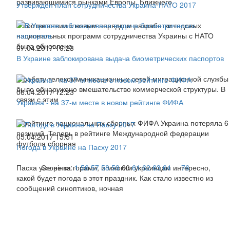
развивающимися рынками Европы, Ближнего
Утвержден план сотрудничества Украина-НАТО 2017
В соответствии с новым порядком разработки годовых
национальных программ сотрудничества Украины с НАТО
была обновлена
07.04.2017 10:23
В Украине заблокирована выдача биометрических паспортов
В работу телекоммуникационных сетей миграционной службы
было обнаружено вмешательство коммерческой структуры. В
06.04.2017 12:23
связи с этим
Украина - на 37-м месте в новом рейтинге ФИФА
В рейтинге национальных сборных ФИФА Украина потеряла 6
позиций. Теперь в рейтинге Международной федерации
05.04.2017 15:51
футбола сборная
Погода в Украине на Пасху 2017
Пасха уже не за горами, и многим украинцам интересно,
Сторінки:
1
56
57
58
59
60
61
62
63
64
...
76
какой будет погода в этот праздник. Как стало известно из
сообщений синоптиков, ночная