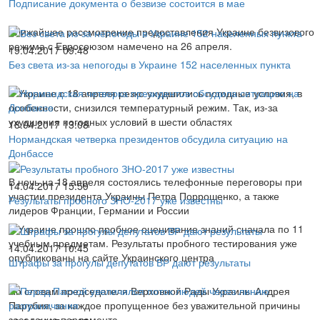
Подписание документа о безвизе состоится в мае
Ближайшее рассмотрение предоставления Украине безвизового
режима с Евросоюзом намечено на 26 апреля.
19.04.2017 09:48
Без света из-за непогоды в Украине 152 населенных пункта
В Украине с 18 апреля резко ухудшились погодные условия, в
особенности, снизился температурный режим. Так, из-за
ухудшения погодных условий в шести областях
18.04.2017 13:08
Нормандская четверка президентов обсудила ситуацию на
Донбассе
В ночь на 18 апреля состоялись телефонные переговоры при
14.04.2017 15:59
участии президента Украины Петра Поррошенко, а также
Результаты пробного ЗНО-2017 уже известны
лидеров Франции, Германии и России
В Украине прошло пробное оценивание знаний сначала по 11
учебным предметам. Результаты пробного тестирования уже
14.04.2017 10:45
опубликованы на сайте Украинского центра
Штрафы за прогулы депутатов ВР дают результаты
По словам председателя Верховной Рады Украины Андрея
Парубия, за каждое пропущенное без уважительной причины
заседание парламента