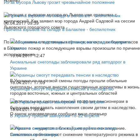
Из-за мусора Львову грозит чрезвычайное положение
Ситуация с вывозом мусора во Львове уже сравнима с
критической. Как заявил мэр города Андрей Садовой на сессии
06.04.2017 09:39
Львовского городского совета
Причина взрывов на складе в Балаклее - беспилотник
По сообщениям следственных органов, на складах боеприпасов
в Балаклее пожар и последующие взрывы произошли по причине
использования
19.04.2017 12:47
Аномальные снегопады заблокировали ряд автодорог в
Украине
В Украине из-за резкой смены погоды прошли обильные
18.04.2017 17:05
снегопады, которые внесли существенные коррективы в жизнь
Украинцы смогут передавать пенсии в наследство
городов восточных, южных и центральных областей
Накопительная система пенсий позволит пенсионерам в
будущем передавать накопления своим детям в наследство.
18.04.2017 09:46
О таком нововведении сообщил вице-премьер
В Украину пришли заморозки 18-22 апреля
В Украине ожидается в ближайшее время похолодание.
Синоптики прогнозируют снижение температурного режима в