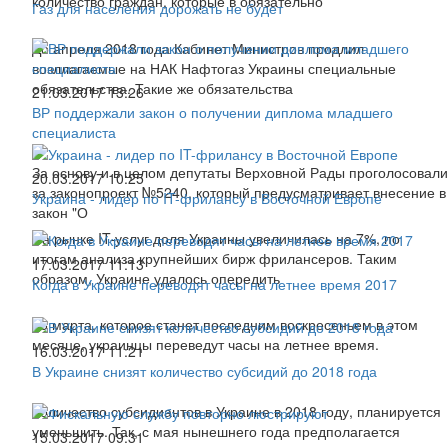
количество граждан, которые в обязательно
Газ для населения дорожать не будет
До апреля 2018 года Кабинет Министров продлил
возллагаемые на НАК Нафтогаз Украины специальные
обязательства. Такие же обязательства
21.03.2017 13:26
ВР поддержали закон о получении диплома младшего
специалиста
За основу и в целом депутаты Верховной Рады проголосовали
20.03.2017 10:25
за законопроект №5240, который предусматривает внесение в
Украина - лидер по IT-фрилансу в Восточной Европе
закон "О
На рынке IT-услуг доля Украины увеличилась на 7%, по
итогам анализа крупнейших бирж фрилансеров. Таким
17.03.2017 11:13
образом, Украине удалось опередить
Когда в Украине переводят часы на летнее время 2017
26 марта, которое станет последним воскресеньем в этом
месяце, украинцы переведут часы на летнее время.
16.03.2017 11:21
В Украине снизят количество субсидий до 2018 года
Количество субсидиантов в Украине в 2018 году, планируется
уменьшить. Так, с мая нынешнего года предполагается
15.03.2017 09:31