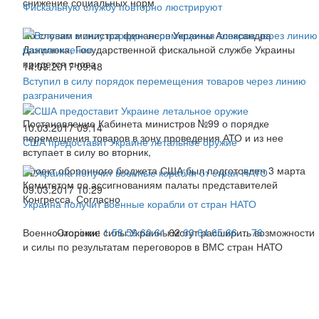
снижение социальных норм
Фискальную службу повторно люстрируют
По словам министра финансов Украины Александра
Данилюка, Государственной фискальной службе Украины
придется снова
14.03.2017 09:48
Вступил в силу порядок перемещения товаров через линию
разграничения
Постановление Кабинета министров №99 о порядке
10.03.2017 09:14
перемещения товаров в зону проведения АТО и из нее
США предоставит Украине летальное оружие
вступает в силу во вторник,
Проект оборонного бюджета США был подготовлен 3 марта
Комитетом по ассигнованиям палаты представителей
09.03.2017 10:29
Конгресса. Согласно
Украина получит военные корабли от стран НАТО
Военно-морские силы Украины могут расширить возможности
Сторінки:
1
58
59
60
61
62
63
64
65
66
...
76
и силы по результатам переговоров в ВМС стран НАТО