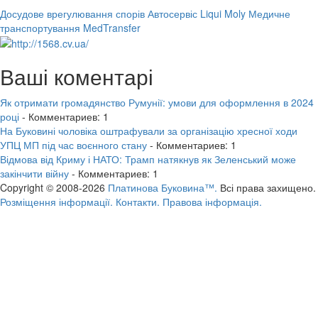
Досудове врегулювання спорів
Автосервіс Liqui Moly
Медичне
транспортування MedTransfer
Ваші коментарі
Як отримати громадянство Румунії: умови для оформлення в 2024
році
- Комментариев: 1
На Буковині чоловіка оштрафували за організацію хресної ходи
УПЦ МП під час воєнного стану
- Комментариев: 1
Відмова від Криму і НАТО: Трамп натякнув як Зеленський може
закінчити війну
- Комментариев: 1
Copyright © 2008-2026
Платинова Буковина™.
Всі права захищено.
Розміщення інформації.
Контакти.
Правова інформація.