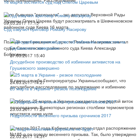
16 марта состоится суд над Олегом Царевым
Дело бывшего "регионала" - экс-депутата Верховной Рады
Украины Олега Царева будут рассматривать в Шевченковском
09.03.2017 17:15
районном суде Киева 16 марта
Суд озвучил приговор Роману Насирову
Полный текст решения об аресте Романа Насирова зачитал
судья Соломенского районного суда Киева Александр
Бобровник.
27.03.2017 15:40
Досудебное производство об избиении активистов на
Грушевского завершено
В пресс-службе Генпрокуратуры Украинысообщают, что
24.03.2017 14:27
досудебное расследование по задержанию и избиению
25 марта в Украине - резкое похолодание
В субботу, 25 марта, в Украине ожидается очередной виток
похолодания. В некоторых регионах столбики термометров
23.03.2017 17:26
опустятся ниже нуля
Подробности весеннего призыва срочников 2017
22 марта 2017 года Кабинет министров отдал распоряжение
№185-р по поводу весеннего призыва. Так, было утверждено
22.03.2017 14:31