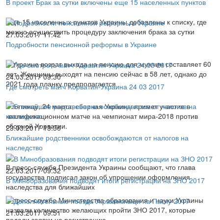
В проект Брак за сутки включены еще 15 населенных пунктов
Еще 15 населенных пунктов Украины добавлены к списку, где
можно осуществить процедуру заключения брака за сутки
27.03.2017 11:42
Подробности пенсионной реформы в Украине
В Украине возрат выхода на пенсию для мужчин составляет 60
лет. Женщины выходят на пенсию сейчас в 58 лет, однако до
24.03.2017 09:30
2021 года планку предполагается
Где смотреть матч Хорватия-Украина 24 03 2017
В пятницу, 24 марта, сборная Украины примет участие в
квалификационном матче на чемпионат мира-2018 против
сборной Хорватии.
23.03.2017 13:36
Ближайшие родственники освобождаются от налогов на
наследство
В пресс-службе Президента Украины сообщают, что глава
22.03.2017 09:32
государства подписал закон об упрощении оформления
В Минобразования подводят итоги регистрации на ЗНО 2017
наследства для ближайших
В пресс-службе Министерства образования и науки Украины
назвали количество желающих пройти ЗНО 2017, которые
21.03.2017 09:51
подали заявки на регистрацию.