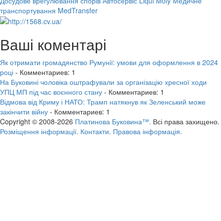
Досудове врегулювання спорів
Автосервіс Liqui Moly
Медичне
транспортування MedTransfer
Ваші коментарі
Як отримати громадянство Румунії: умови для оформлення в 2024
році
- Комментариев: 1
На Буковині чоловіка оштрафували за організацію хресної ходи
УПЦ МП під час воєнного стану
- Комментариев: 1
Відмова від Криму і НАТО: Трамп натякнув як Зеленський може
закінчити війну
- Комментариев: 1
Copyright © 2008-2026
Платинова Буковина™.
Всі права захищено.
Розміщення інформації.
Контакти.
Правова інформація.