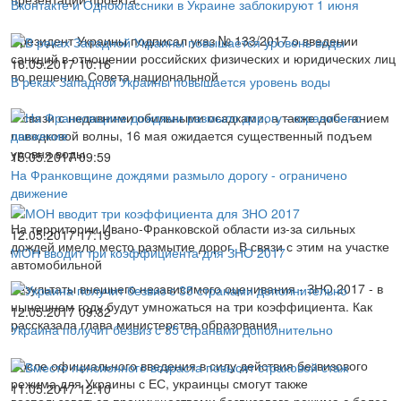
Вконтакте и Одноклассники в Украине заблокируют 1 июня
Президент Украины подписал указ № 133/2017 о введении
санкций в отношении российских физических и юридических лиц
16.05.2017 10:16
по решению Совета национальной
В реках Западной Украины повышается уровень воды
В связи с недавними обильными осадками, а также добеганием
паводковой волны, 16 мая ожидается существенный подъем
уровня воды
15.05.2017 09:59
На Франковщине дождями размыло дорогу - ограничено
движение
На территории Ивано-Франковской области из-за сильных
12.05.2017 17:19
дождей имело место размытие дорог. В связи с этим на участке
МОН вводит три коэффициента для ЗНО 2017
автомобильной
Результаты внешнего независимого оценивания - ЗНО 2017 - в
нынешнем году будут умножаться на три коэффициента. Как
12.05.2017 09:32
рассказала глава министерства образования
Украина получит безвиз с 35 странами дополнительно
После официального введения в силу действия безвизового
режима для Украины с ЕС, украинцы смогут также
11.05.2017 12:10
воспользоваться преимуществами безвизового режима с более