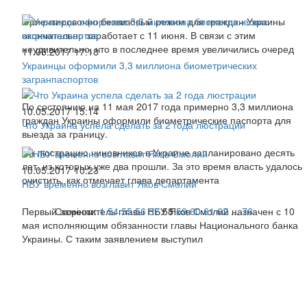
Ориентировочно безвизовый режим для граждан Украины
окончательно заработает с 11 июня. В связи с этим
неудивительно, что в последнее время увеличились очеред
11.05.2017 17:18
Украинцы оформили 3,3 миллиона биометрических
загранпаспортов
По состоянию на 11 мая 2017 года примерно 3,3 миллиона
10.05.2017 15:14
граждан Украины оформили биометрические паспорта для
Что Украина успела сделать за 2 года люстрации
выезда за границу.
На люстрацию чиновников в Украине запланировано десять
лет, из которых уже два прошли. За это время власть удалось
10.05.2017 10:23
очистить, как отмечает глава департамента
НБУ временно возглавит Яков Смолий
Первый заместитель главы НБУ Яков Смолий назначен с 10
Сторінки:
1
54
55
56
57
58
59
60
61
62
...
76
мая исполняющим обязанности главы Национального банка
Украины. С таким заявлением выступил