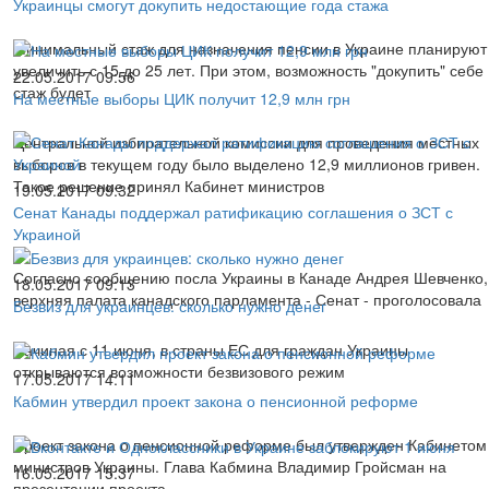
Украинцы смогут докупить недостающие года стажа
Минимальный стаж для назначения пенсии в Украине планируют
увеличить с 15 до 25 лет. При этом, возможность "докупить" себе
22.05.2017 09:56
стаж будет
На местные выборы ЦИК получит 12,9 млн грн
Центральной избирательной комиссии для проведения местных
выборов в текущем году было выделено 12,9 миллионов гривен.
Такое решение принял Кабинет министров
19.05.2017 09:32
Сенат Канады поддержал ратификацию соглашения о ЗСТ с
Украиной
Согласно сообщению посла Украины в Канаде Андрея Шевченко,
18.05.2017 09:13
верхняя палата канадского парламента - Сенат - проголосовала
Безвиз для украинцев: сколько нужно денег
Начиная с 11 июня, в страны ЕС для граждан Украины
открываются возможности безвизового режим
17.05.2017 14:11
Кабмин утвердил проект закона о пенсионной реформе
Проект закона о пенсионной реформе был утвержден Кабинетом
министров Украины. Глава Кабмина Владимир Гройсман на
16.05.2017 15:37
презентации проекта,