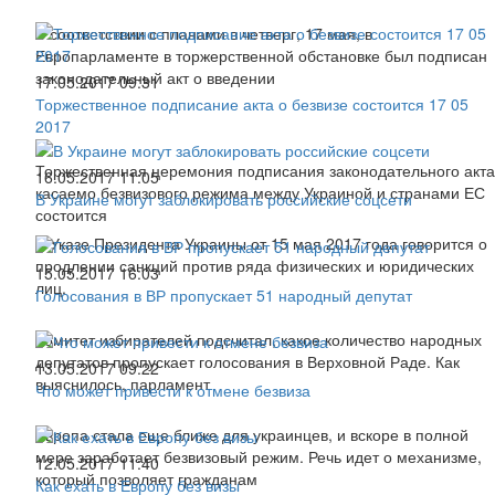
В соответствии с планами в четверг, 17 мая, в
Европарламенте в торжерственной обстановке был подписан
законодательный акт о введении
17.05.2017 09:31
Торжественное подписание акта о безвизе состоится 17 05
2017
Торжественная церемония подписания законодательного акта
16.05.2017 11:05
касаемо безвизового режима между Украиной и странами ЕС
В Украине могут заблокировать российские соцсети
состоится
В Указе Президента Украины от 15 мая 2017 года говорится о
продлении санкций против ряда физических и юридических
15.05.2017 16:03
лиц.
Голосования в ВР пропускает 51 народный депутат
Комитет избирателей подсчитал, какое количество народных
депутатов пропускает голосования в Верховной Раде. Как
13.05.2017 09:22
выяснилось, парламент
Что может привести к отмене безвиза
Европа стала еще ближе для украинцев, и вскоре в полной
мере заработает безвизовый режим. Речь идет о механизме,
12.05.2017 11:40
который позволяет гражданам
Как ехать в Европу без визы