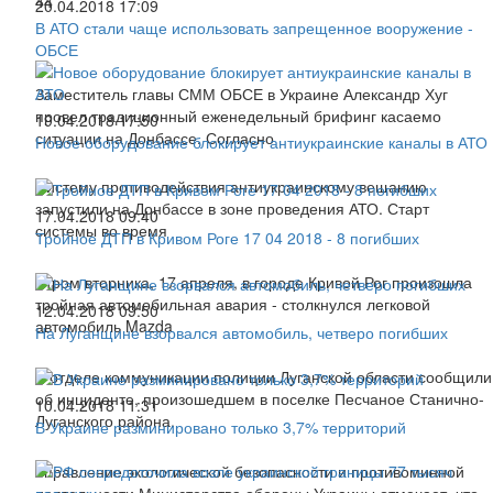
44
20.04.2018 17:09
В АТО стали чаще использовать запрещенное вооружение -
ОБСЕ
Заместитель главы СММ ОБСЕ в Украине Александр Хуг
провел традиционный еженедельный брифинг касаемо
19.04.2018 17:50
ситуации на Донбассе. Согласно
Новое оборудование блокирует антиукраинские каналы в АТО
Систему противодействия антиукраинскому вещанию
запустили на Донбассе в зоне проведения АТО. Старт
17.04.2018 09:40
системы во время
Тройное ДТП в Кривом Роге 17 04 2018 - 8 погибших
Утром вторника, 17 апреля, в городе Кривой Рог произошла
тройная автомобильная авария - столкнулся легковой
12.04.2018 09:50
автомобиль Mazda
На Луганщине взорвался автомобиль, четверо погибших
В отделе коммуникации полиции Луганской области сообщили
об инциденте, произошедшем в поселке Песчаное Станично-
10.04.2018 11:31
Луганского района.
В Украине разминировано только 3,7% территорий
Управление экологической безопасности и противоминной