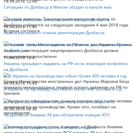
19.04.2018 12:08
Ситуацию по Донбассу в Минске обсудят в начале мая
Как стало известно, Трехсторонняя контактная группа по
Донбассу соберется на следующее заседание 4 мая 2018 года.
16.04.2018 11:35
Встреча состоится
Аваков рассказал о планах реинтеграции Донбасса
По словам главы Министерства внутренних дел Украины Арсена
Авакова, реинтеграция оккупированного Донбасса должна
осуществляться постепенн
11.04.2018 10:41
Украина призывает надавить на РФ из-за эскалации конфликта
на Донбассе
Спикер Министерства иностранных дел Украины Марьяна Беца
06.04.2018 14:43
прихвала международных лидеров усилить давление на РФ по
В Украине на производствах гибнет более 400 человек в год
причине
В Украине по официальным данным порядка пяти тысяч человек
травмируются на производстве. Кроме того, погибают на
05.04.2018 09:36
производстве
На Донбассе боевики 39 раз обстреляли позиции АТО
В течение прошедших суток, 4 апреля, на Донбассе боевики
открывали огонь по позициям ВСУ порядка 39 раз. Как стало