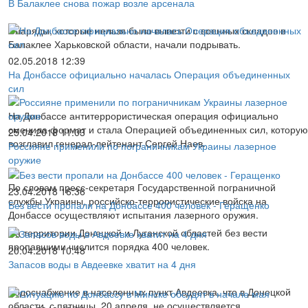
В Балаклее снова пожар возле арсенала
Снаряды, которые нельзя было вывезти с военных складов в
Балаклее Харьковской области, начали подрывать.
02.05.2018 12:39
На Донбассе официально началась Операция объединенных
сил
На Донбассе антитеррористическая операция официально
сменила формат и стала Операцией объединенных сил, которую
25.04.2018 11:03
возглавил генерал-лейтенант Сергей Наев.
Россияне применили по пограничникам Украины лазерное
оружие
По словам пресс-секретаря Государственной пограничной
23.04.2018 16:36
службы Украины, российско-террористические войска на
Без вести пропали на Донбассе 400 человек - Геращенко
Донбассе осуществляют испытания лазерного оружия.
На территории Донецкой и Луганской областей без вести
пропавшими числится порядка 400 человек.
20.04.2018 10:48
Запасов воды в Авдеевке хватит на 4 дня
Водоснабжение в населенных пункт Авдеевка, что в Донецкой
области, с пятницы, 20 апреля, не осуществляется