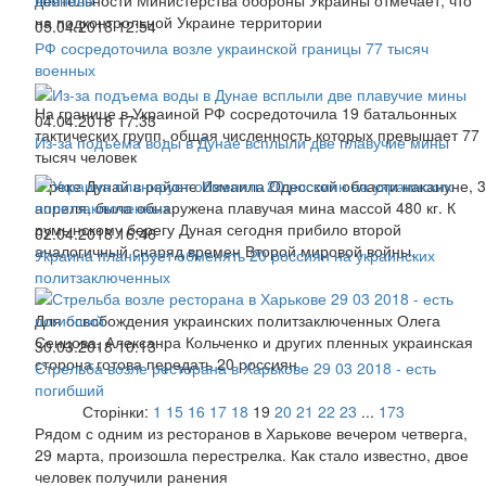
деятельности Министерства обороны Украины отмечает, что
на подконтрольной Украине территории
05.04.2018 12:54
РФ сосредоточила возле украинской границы 77 тысяч
военных
На границе в Украиной РФ сосредоточила 19 батальонных
04.04.2018 17:33
тактических групп, общая численность которых превышает 77
Из-за подъема воды в Дунае всплыли две плавучие мины
тысяч человек
В реке Дунай в районе Измаила Одесской области накануне, 3
апреля, была обнаружена плавучая мина массой 480 кг. К
румынскому берегу Дуная сегодня прибило второй
02.04.2018 16:46
аналогичный снаряд времен Второй мировой войны.
Украина планирует обменять 20 россиян на украинских
политзаключенных
Для освобождения украинских политзаключенных Олега
Сенцова, Алексанра Кольченко и других пленных украинская
30.03.2018 10:13
сторона готова передать 20 россиян
Стрельба возле ресторана в Харькове 29 03 2018 - есть
погибший
Сторінки:
1
15
16
17
18
19
20
21
22
23
...
173
Рядом с одним из ресторанов в Харькове вечером четверга,
29 марта, произошла перестрелка. Как стало известно, двое
человек получили ранения