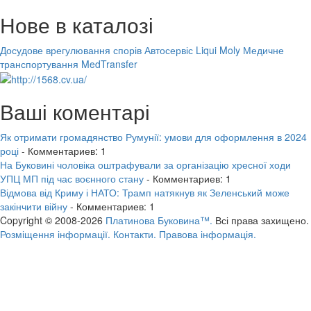
Нове в каталозі
Досудове врегулювання спорів
Автосервіс Liqui Moly
Медичне
транспортування MedTransfer
Ваші коментарі
Як отримати громадянство Румунії: умови для оформлення в 2024
році
- Комментариев: 1
На Буковині чоловіка оштрафували за організацію хресної ходи
УПЦ МП під час воєнного стану
- Комментариев: 1
Відмова від Криму і НАТО: Трамп натякнув як Зеленський може
закінчити війну
- Комментариев: 1
Copyright © 2008-2026
Платинова Буковина™.
Всі права захищено.
Розміщення інформації.
Контакти.
Правова інформація.