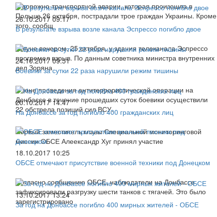
В дорожно-транспортной аварии, которая произошла в
Польше 26 октября, пострадали трое граждан Украины. Кроме
26.10.2017 09:17
того, сообщ
В результате взрыва возле канала Эспрессо погибло двое
кануне вечером, 25 октября, у здания телеканала Эспрессо
прогремел взрыв. По данным советника министра внутренних
24.10.2017 09:51
дел Зоряна
Боевики за сутки 22 раза нарушили режим тишины
В зоне проведения антитеррористической операции на
Донбассе в течение прошедших суток боевики осуществили
20.10.2017 14:47
22 обстрела позиций сил ВСУ.
На Донбассе за год погибло 400 гражданских лиц
Первый заместитель главы Специальной мониторинговой
миссии ОБСЕ Алеександр Хуг принял участие
18.10.2017 10:25
ОБСЕ отмечают присутствие военной техники под Донецком
Согласно сообщению ОБСЕ, наблюдатели на Донбассе
зафиксировали разгрузку шести танков с тягачей. Это было
13.10.2017 13:24
зарегистрировано
За год на Донбассе погибло 400 мирных жителей - ОБСЕ