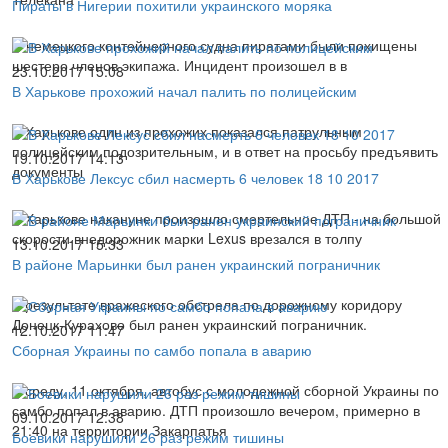
Пираты в Нигерии похитили украинского моряка
С немецкого контейнерного судна пиратами были похищены
шестеро членов экипажа. Инцидент произошел в в
23.10.2017 15:08
В Харькове прохожий начал палить по полицейским
В Харькове один из прохожих показался патрульным
полицейским подозрительным, и в ответ на просьбу предъявить
19.10.2017 14:13
документы
В Харькове Лексус сбил насмерть 6 человек 18 10 2017
В Харькове накануне произошло смертельное ДТП - на большой
скорости внедорожник марки Lexus врезался в толпу
13.10.2017 15:33
В районе Марьинки был ранен украинский пограничник
В результате вражеского обстрела по дорожному коридору
Донецк-Курахово был ранен украинский пограничник.
12.10.2017 11:47
Сборная Украины по самбо попала в аварию
В среду, 11 октября, автобус с молодежной сборной Украины по
самбо попал в аварию. ДТП произошло вечером, примерно в
09.10.2017 12:38
21:40 на территории Закарпатья
Боевики нарушили 26 раз режим тишины