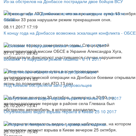
Из-за обстрелов на Донбассе пострадали двое бойцов ВСУ
В пресс-штабе АТО отмечают, что за прошедшие сутки 13 ноября
боевики 33 раза нарушали режим прекращения огня.
08.11.2017 17:19
К концу года на Донбассе возможна эскалация конфликта - ОБСЕ
По словам первого заместителя главы Специальной
мониторинговой миссии ОБСЕ в Украине Александра Хуга,
07.11.2017 09:43
наблюдатели фиксируют участившиеся случаи нарушения
Боевики 13 нарушили режим тишины - 6 11 2017
В течение прошедших суток в зоне проведения
антитеррористической операции на Донбассе боевики открывали
31.10.2017 11:03
огонь по позициям сил АТО 13 раз
Под Киевом обстреляли авто добровольцев
Под Киевом вечером 30 октября, примерно в 20:00, на
железнодорожном перезде в районе села Глеваха был
26.10.2017 13:47
обстрелян автомобиль, в котором находились
Опубликовано видео взрыва-теракта в Киеве 25 10 2017
В интернете появилось видео с камер наблюдения, на котором
запечатлен момент взрыва в Киеве вечером 25 октября.
25.10.2017 15:45
Телекана