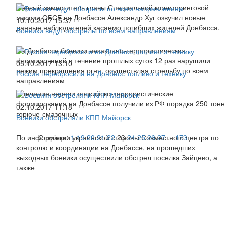
Первый заместитель главы Специальной мониторинговой
миссии ОБСЕ на Донбассе Александр Хуг озвучил новые
10.10.2017 15:37
данные наблюдателей касаемо погибших жителей Донбасса.
Боевики ведут обстрелы по всем направлениям
На Донбассе боевики незаконно-террористических
формирований в течение прошлых суток 12 раз нарушили
05.10.2017 13:10
режим прекращения огня, осуществляя стрельбу по всем
Россия перебросила на Донбасс топливо и технику
направлениям
В течение недели российско-террористические
формирования на Донбассе получили из РФ порядка 250 тонн
02.10.2017 11:18
горюче-смазочных
Боевики обстреляли КПП Майорск
По информации украинской стороны Совместного центра по
Сторінки:
1
19
20
21
22
23
24
25
26
27
...
173
контролю и координации на Донбассе, на прошедших
выходных боевики осуществили обстрел поселка Зайцево, а
также