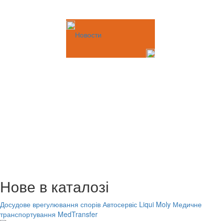
Новости
Нове в каталозі
Досудове врегулювання спорів
Автосервіс Liqui Moly
Медичне
транспортування MedTransfer