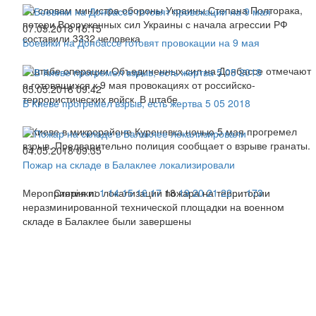
По словам министра обороны Украины Степана Полторака,
потери Вооруженных сил Украины с начала агрессии РФ
07.05.2018 15:15
составили 3332 человека
Боевики на Донбассе готовят провокации на 9 мая
В штабе операции Объединенных сил на Донбассе отмечают
о готовящихся к 9 мая провокациях от российско-
05.05.2018 09:42
террористических войск. В штабе
В Киеве прогремел взрыв, есть жертва 5 05 2018
В Киеве в микрорайоне Куреневка ночью 5 мая прогремел
взрыв. Предварительно полиция сообщает о взрыве гранаты.
04.05.2018 09:35
Пожар на складе в Балаклее локализировали
Мероприятия по локализации пожара на территории
Сторінки:
1
14
15
16
17
18
19
20
21
22
...
173
неразминированной технической площадки на военном
складе в Балаклее были завершены