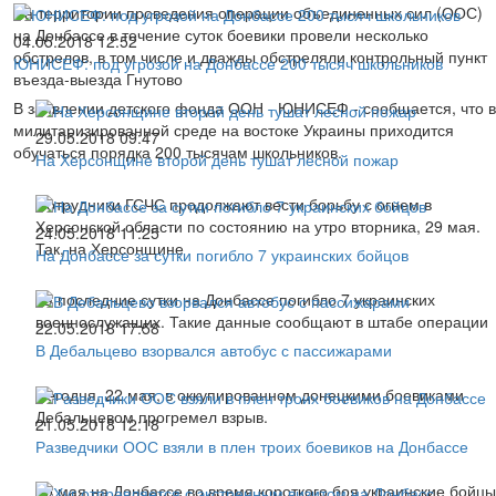
На территории проведения операции объединенных сил (ООС)
на Донбассе в течение суток боевики провели несколько
04.05.2018 12:52
обстрелов, в том числе и дважды обстреляли контрольный пункт
ЮНИСЕФ: под угрозой на Донбассе 200 тысяч школьников
въезда-выезда Гнутово
В заявлении детского фонда ООН - ЮНИСЕФ - сообщается, что в
милитаризированной среде на востоке Украины приходится
29.05.2018 09:47
обучаться порядка 200 тысячам школьников.
На Херсонщине второй день тушат лесной пожар
Сотрудники ГСЧС продолжают вести борьбу с огнем в
Херсонской области по состоянию на утро вторника, 29 мая.
24.05.2018 11:25
Так, на Херсонщине
На Донбассе за сутки погибло 7 украинских бойцов
За последние сутки на Донбассе погибло 7 украинских
военнослужащих. Такие данные сообщают в штабе операции
22.05.2018 17:58
В Дебальцево взорвался автобус с пассижарами
Сегодня, 22 мая, в оккупированном донецкими боевиками
Дебальцевом прогремел взрыв.
21.05.2018 12:18
Разведчики ООС взяли в плен троих боевиков на Донбассе
20 мая на Донбассе во время короткого боя украинские бойцы