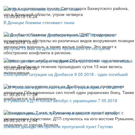
Школа в населенном пункте Светлодарск Бахмутского района,
что в Донецкой области, утром четверга
15.05.2018 16:24
В Донецке боевики стягивают танки
На Донбассе боевики формирования "ДНР" продолжают
осуществлять обстрелы из различных видов вооружения позиции
14.05.2018 10:05
украинских военных, а также жилые районы. Это ведет к
За сутки 13 мая на Донбассе произошло 63 обстрела
обострению конфликта в регионе.
В пресс-центре штаба операции Объединенных сил отмечают,
что на Донбассе в течение прошедших суток 13 мая велись
10.05.2018 09:39
интенсивные
Обострение ситуации на Донбассе 9 05 2018 - один погибший
В течение прошедших суток на Донбассе в зоне проведения
операции Объединенных сил погиб один украинских боец. Также
07.05.2018 17:28
сообщается о 5 раненных.
В Румынии в ДТП попал автобус с украинцами 7 05 2018
В понедельник, 7 мая, в Румынии в аварию попал автобус с
украинскими туристами. ДТП случилось на юго-востоке Румынии,
05.05.2018 12:14
недалеко от города Брэила.
Боевики дважды обстреляли пропускной пункт Гнутово