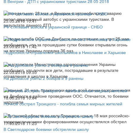
В Венгрии - ДТП с украинскими туристами 28 05 2018
В понедельник, 28 мая, в Венгрии в автомобильную аварию
попал двухэтажный автобус с украинскими туристами. В
25.05.2018 10:41
результате данного ДТП
РФ стягивает войска в украинской границе - СНБО
В сводке штаба ООС на Донбассе по состоянию на утро 25 мая
сообщается, что за прошедшие сутки боевики открывали огонь
23.05.2018 11:42
на востоке Украины порядка 36 раз.
Подробности отравления школьников в Николаеве и Харькове
Представители Министерства здравоохранения Украины
сообщают, что почти все дети, пострадавшие в результате
22.05.2018 09:55
отравления в школах в Харькове
На Донбассе убиты 2 бойцов и 9 ранены
Накануне, 21 мая, практически вдоль всей линии разграничения
на Донбассе в районе проведения ООС. Отечается, то боевики
18.05.2018 10:04
нарушили
Ночной обстрел Троицкого - погибла семья мирных жителей
В Луганской области по селу Троицкое ночью 18 мая российско-
террористическими формированиями осуществлялся обстрел
17.05.2018 11:23
В Светлодарске боевики обстреляли школу