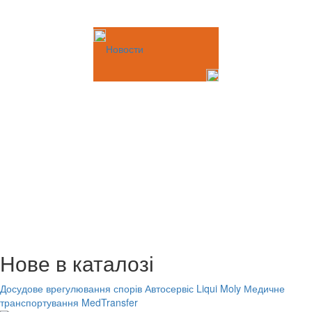
Новости
Нове в каталозі
Досудове врегулювання спорів
Автосервіс Liqui Moly
Медичне
транспортування MedTransfer