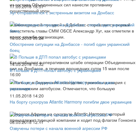
из состава Объединенных сил нанесли противнику
17.05.2018 16:57
существенный урон.
Хуг отправляется с экстренным визитом на Донбасс
С внеочередной поездкой на Донбасс отправляется первый
заместитель главы СММ ОБСЕ Александр Хуг, как отметили в
пресс-службе организации.
16.05.2018 09:24
Обострение ситуации на Донбассе - погиб один украинский
боец
Как сообщают в оперативном штабе операции Объединенных
14.05.2018 15:32
сил на Донбассе, в течение прошедших суток 15 мая после
В Польше в ДТП попал автобус с украинцами
16:00
В Польше, в Лодзинском воеводстве, произошла авария с
пассажирским автобусом. Отмечается, что большую
11.05.2018 14:20
На борту сухогруза Atlantic Harmony погибли двое украинцев
У берегов Африки на сухогрузе Atlantic Harmony, который
принадлежит турецкой компании и ходит под флагом Гонконга
08.05.2018 12:17
Озвучены потери с начала военной агрессии РФ